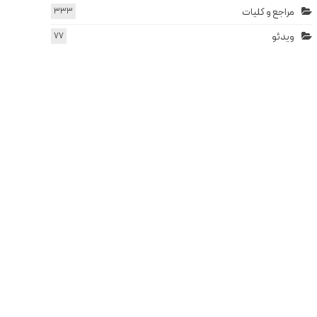
مراجع و کلیات
333
ویدئو
77