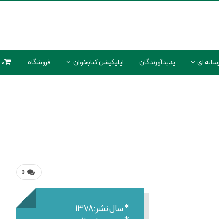
سانه ای
پدیدآورندگان
اپلیکیشن کتابخوان
فروشگاه
0 محصول
0
* سال نشر:۱۳۷۸