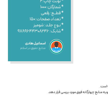
* نوبت چاپ:۲
* شمارگان:۱۰۰۰
* قطــع: رقعی
* تعداد صفحات:۱۵۰
* نـوع جلـد: شومیز
* شابک: ۹۷۸۹۶۴۴۳۰۸۲۴۶
اسماعیل هادی
منابع حقوق در اسلام
 است.
ویه منابع چهارگانه فوق مورد بررسی قرار دهد.