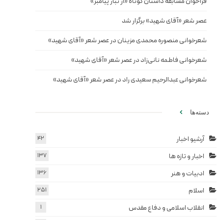
فراخوان مسابقه داستان کوتاه «از تبار پیامبر»
عصر شعر «آقای شهید» برگزار شد
شعرخوانی منصوره محمدی مزینان در عصر شعر «آقای شهید»
شعرخوانی فاطمه نانی‌زاد در عصر شعر «آقای شهید»
شعرخوانی عبدالرحیم سعیدی راد در عصر شعر «آقای شهید»
دسته‌ها
آرشیو اخبار
42
اخبار و تازه ها
137
ادبیات و هنر
136
اسلام
251
انقلاب اسلامی و دفاع مقدس
1