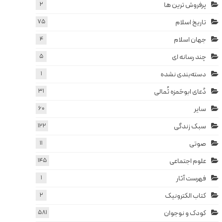
پرفروش ترین ها
2
تاریخ اسلام
75
جهان اسلام
4
چند رسانه ای
5
دسته‌بندی نشده
1
دُعای ابوحَمزه ثُمالی
31
سایر
60
سبک زندگی
122
صوتی
11
علوم اجتماعی
145
فهرست آثار
1
کتاب الکترونیک
2
کودک و نوجوان
581