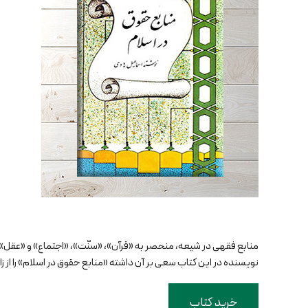
منابع فقهی در شیعه، منحصر به «قرآن»، «سنّت»، «اجتماع» و «عقل»
نویسنده در این کتاب سعی بر آن داشته «منابع حقوق در اسلام» را از زا
خرید کتاب