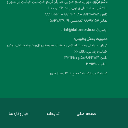
دفتر مرکزی:
تهران، ضلع جنوبی خیابان کریم خان، بین خیابان ایرانشهر و
ماهشهر، ساختمان زیتون، پلاک 146 واحد 1
تلفن: 88490782 – 88490498 – 88490154
نمابر: 88490154 کدپستی: 1584783939
ایمیل: print@daftarnashr.org
مدیریت پخش و فروش:
تهران، خیابان وحدت اسلامی، بعد از بیمارستان رازی، کوچه خندان، نبش
خیابان رضایی، پلاک ۶۶
تلفن: 55982353 و 33112100
نمابر: 33112100
شنبه تا چهارشنبه 8 صبح تا 16 بعداز ظهر
صفحه اصلی
کتابخانه
اخبار و تازه ها