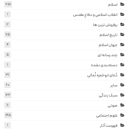
اسلام
251
انقلاب اسلامی و دفاع مقدس
1
پرفروش ترین ها
2
تاریخ اسلام
75
جهان اسلام
4
چند رسانه ای
5
دسته‌بندی نشده
1
دُعای ابوحَمزه ثُمالی
31
سایر
60
سبک زندگی
122
صوتی
11
علوم اجتماعی
145
فهرست آثار
1