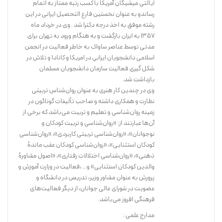
ایالتی میشیگان آمریکا با کسب رتبه ممتاز به اتمام
رساندو به عنوان نخستین فارغ التحصیل ایرانی در این
رشته موفق به اخذ درجه دکترا شد . وی در خرداد ماه
1357 به ایران بازگشت و به هنگام ورود به تهران برای
مدتی توسط عناصر ساواک به خاطر فعالیت در انجمن
جهانی شدن، فرایند رو به گسترشی است که همه عرصه‌های اقتصادی،
اسلامی دانشجویان ایرانی در امریکا و کانادا و تلاش در
اجتماعی و فرهنگی را در بر گرفته و تمامی کشورهای جهان را به گونه‌ای
شکل گیری فعالیت سازمان دانشجویان مسلمان
مستقیم و غیرمستقیم درگیر نموده است. نویسنده این کتاب، ضرورت
بازداشت شد.
حاکمیت ارزشها و اندیشه‌های جهان‌شمول را در رویارویی با فرایند جهانی
وی در چندین کار هنری به عنوان روان‌شناس تربیتی
شدن مورد بررسی قرار داده است.
نظارت و همکاری داشته و صاحب تألیفات گوناگون در
زمینه روان‌شناسی و تعلیم و تربیت می‌باشد که برخی از
آن‌ها عبارتند از: «روان‌شناسی و تربیت کودکان و
خرید کتاب
نوجوانان»، «روان‌شناسی تربیتی کاربردی»، «روان‌شناسی
کودکان استثنایی»، «روان‌شناسی کودکان عقب ماندهٔ
ذهنی»، «روان‌شناسی اختلالات رفتاری»، «اصول مشاورهٔ
والدین کودکان استثنایی» و... ،فعالیت در وزارت آموزش و
پرورش به عنوان مشاور وزیر، تدریس در دانشگاه و
عضویت در شورای عالی جوانان، از دیگر فعالیت‌های
فرهنگی افروز می‌باشد.
مدارج علمی :