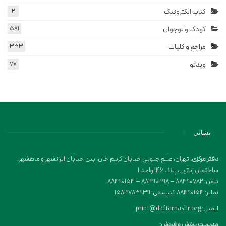
کتاب الکترونیک
2
کودک و نوجوان
581
مراجع و کلیات
333
ویدئو
77
نشانی
دفتر مرکزی:
تهران، ضلع جنوبی خیابان کریم خان، بین خیابان ایرانشهر و ماهشهر،
ساختمان زیتون، پلاک 146 واحد 1
تلفن: 88490782 – 88490498 – 88490154
نمابر: 88490154 کدپستی: 1584783939
ایمیل: print@daftarnashr.org
مدیریت پخش و فروش: