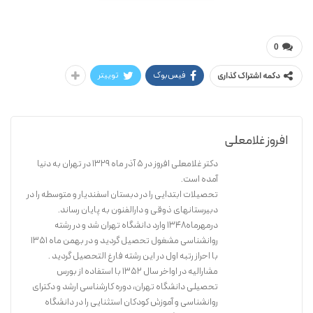
غلامعلی افروز
فرایند جهانی شدن و چالشهای فرهنگی
0
فیس‌بوک
توییتر
دکمه اشتراک گذاری
افروز غلامعلی
دکتر غلامعلی افروز در 5 آذر ماه 1329 در تهران به دنیا
آمده است.
تحصیلات ابتدایی را در دبستان اسفندیار و متوسطه را در
دبیرستانهای ذوقی و دارالفنون به پایان رساند.
درمهرماه1348 وارد دانشگاه تهران شد و در رشته
روانشناسی مشغول تحصیل گردید و در بهمن ماه 1351
با احراز رتبه اول در این رشته فارغ التحصیل گردید .
مشارالیه در اواخر سال 1352 با استفاده از بورس
تحصیلی دانشگاه تهران، دوره کارشناسی ارشد و دکترای
روانشناسی و آموزش کودکان استثنایی را در دانشگاه