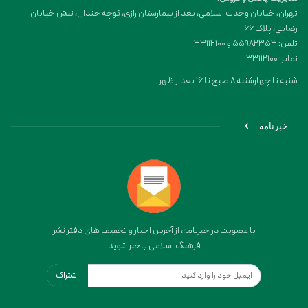
تهران، خیابان وحدت اسلامی، بعد از بیمارستان رازی، کوچه خندان، نبش خیابان
رضایی، پلاک ۶۶
تلفن: 55982353 و 33112100
نمابر: 33112100
شنبه تا چهارشنبه 8 صبح تا 16 بعداز ظهر
خبرنامه
با عضویت در خبرنامه، از آخرین اخبار و تخفیف های دفتر نشر
فرهنگ اسلامی باخبر شوید
اشتراک