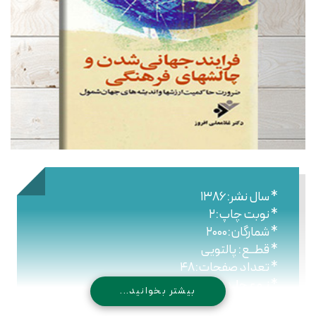
* سال نشر:۱۳۸۶
* نوبت چاپ:۲
* شمارگان:۲۰۰۰
* قطــع: پالتویی
* تعداد صفحات:۴۸
* نـوع جلـد: شومیز
بیشتر بخوانید...
* شابک: ۹۷۸۹۶۴۴۷۶۱۴۱۶