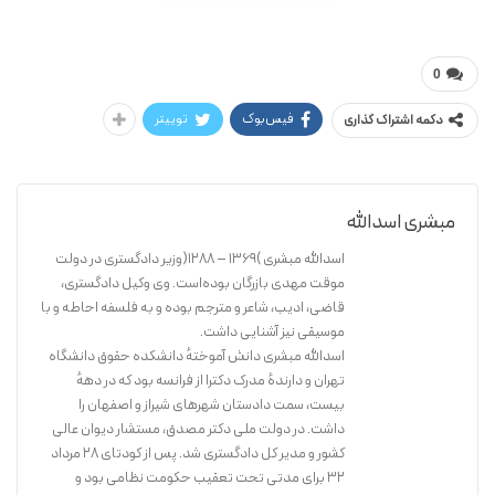
اسدالله مبشری
حقوق بشر
0
فیس‌بوک
توییتر
دکمه اشتراک گذاری
مبشری اسدالله
اسدالله مبشری )۱۳۶۹ – ۱۲۸۸(وزیر دادگستری در دولت
موقت مهدی بازرگان بوده‌است. وی وکیل دادگستری،
قاضی، ادیب، شاعر و مترجم بوده و به فلسفه احاطه و با
موسیقی نیز آشنایی داشت.
اسدالله مبشری دانش آموختهٔ دانشکده حقوق دانشگاه
تهران و دارندهٔ مدرک دکترا از فرانسه بود که در دههٔ
بیست، سمت دادستان شهرهای شیراز و اصفهان را
داشت. در دولت ملی دکتر مصدق، مستشار دیوان عالی
کشور و مدیر کل دادگستری شد. پس از کودتای ۲۸ مرداد
۳۲ برای مدتی تحت تعقیب حکومت نظامی بود و