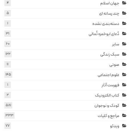
جهان اسلام
4
چند رسانه ای
5
دسته‌بندی نشده
1
دُعای ابوحَمزه ثُمالی
31
سایر
60
سبک زندگی
122
صوتی
11
علوم اجتماعی
145
فهرست آثار
1
کتاب الکترونیک
2
کودک و نوجوان
581
مراجع و کلیات
333
ویدئو
77