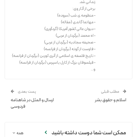
زندانی شد.
برخی از آثار وی:
• منظومه ی شب (سروده)
• مهاتما گاندی (مقاله)
• دیوان عالی کشور آمریکا (گردآوری)
• اه محمد (برگردان از عربی)
• صحیفه سجادیه (برگردان از عربی)
• فاوست از گوته (برگردان از فرانسه)
• تاریخ فلسفه ی اسلامی از آنری کوربن (برگردان از فرانسه)
• فیلسوفان بزرگ از کارل یاسپرس (برگردان از فرانسه)
و...
مطلب قبلی
پست بعدی
اسلام و حقوق بشر
ارسال و المثل در شاهنامه
فردوسی
ممکن است شما دوست داشته باشید
همه