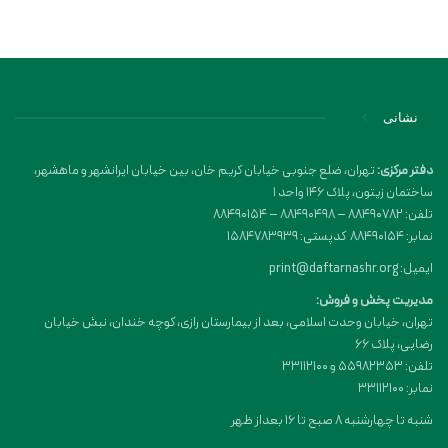
نشانی
دفتر مرکزی:
تهران، ضلع جنوبی خیابان کریم خان، بین خیابان ایرانشهر و ماهشهر،
ساختمان زیتون، پلاک 146 واحد 1
تلفن: 88490782 – 88490498 – 88490154
نمابر: 88490154 کدپستی: 1584783939
ایمیل: print@daftarnashr.org
مدیریت پخش و فروش:
تهران، خیابان وحدت اسلامی، بعد از بیمارستان رازی، کوچه خندان، نبش خیابان
رضایی، پلاک ۶۶
تلفن: 55982353 و 33112100
نمابر: 33112100
شنبه تا چهارشنبه 8 صبح تا 16 بعداز ظهر