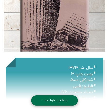
* سال نشر:۱۳۷۳
* نوبت چاپ:۳
* شمارگان:۵۰۰۰
* قطــع: رقعی
* تعداد صفحات:۱۷۶
* نـوع جلـد: شومیز
بیشتر بخوانید...
* شابک: ۹۶۴-۴۳۰-