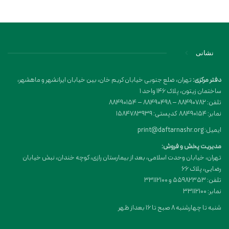
نشانی
دفتر مرکزی:
تهران، ضلع جنوبی خیابان کریم خان، بین خیابان ایرانشهر و ماهشهر،
ساختمان زیتون، پلاک 146 واحد 1
تلفن: 88490782 – 88490498 – 88490154
نمابر: 88490154 کدپستی: 1584783939
ایمیل: print@daftarnashr.org
مدیریت پخش و فروش:
تهران، خیابان وحدت اسلامی، بعد از بیمارستان رازی، کوچه خندان، نبش خیابان
رضایی، پلاک ۶۶
تلفن: 55982353 و 33112100
نمابر: 33112100
شنبه تا چهارشنبه 8 صبح تا 16 بعداز ظهر