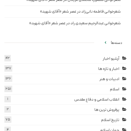
شعرخوانی فاطمه نانی‌زاد در عصر شعر «آقای شهید»
شعرخوانی عبدالرحیم سعیدی راد در عصر شعر «آقای شهید»
دسته‌ها
آرشیو اخبار
42
اخبار و تازه ها
137
ادبیات و هنر
136
اسلام
251
انقلاب اسلامی و دفاع مقدس
1
پرفروش ترین ها
2
تاریخ اسلام
75
جهان اسلام
4