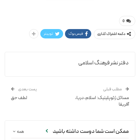
خواجه نصیرالدین طوسی / محمدحسین عماد الکتاب
اوصاف الاشراف
0
فیس‌بوک
توییتر
دکمه اشتراک گذاری
دفتر نشر فرهنگ اسلامی
مطلب قبلی
پست بعدی
مسائل ژئوپلیتیک: اسلام، دریا،
لطف حق
آفریقا
ممکن است شما دوست داشته باشید
همه