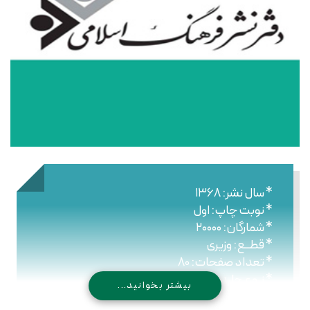
* سال نشر: ۱۳۶۸
* نوبت چاپ: اول
* شمارگان: ۲۰۰۰۰
* قطــع: وزیری
* تعداد صفحات: ۸۰
* نـوع جلـد: گالینگور
بیشتر بخوانید...
* شابک: