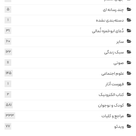
چند رسانه ای
5
دسته‌بندی نشده
1
دُعای ابوحَمزه ثُمالی
31
سایر
60
سبک زندگی
122
صوتی
11
علوم اجتماعی
145
فهرست آثار
1
کتاب الکترونیک
2
کودک و نوجوان
581
مراجع و کلیات
333
ویدئو
77