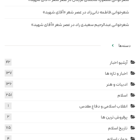
شعرخوانی فاطمه نانی‌زاد در عصر شعر «آقای شهید»
شعرخوانی عبدالرحیم سعیدی راد در عصر شعر «آقای شهید»
دسته‌ها
آرشیو اخبار
42
اخبار و تازه ها
137
ادبیات و هنر
136
اسلام
251
انقلاب اسلامی و دفاع مقدس
1
پرفروش ترین ها
2
تاریخ اسلام
75
جهان اسلام
4