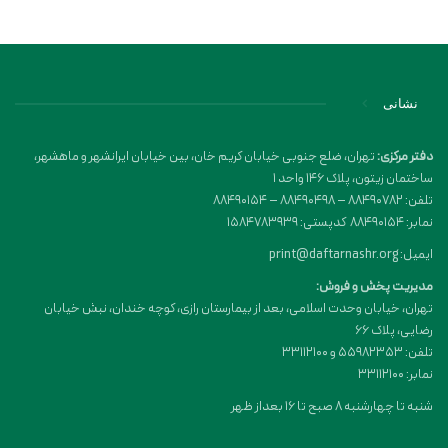
نشانی
دفتر مرکزی:
تهران، ضلع جنوبی خیابان کریم خان، بین خیابان ایرانشهر و ماهشهر،
ساختمان زیتون، پلاک 146 واحد 1
تلفن: 88490782 – 88490498 – 88490154
نمابر: 88490154 کدپستی: 1584783939
ایمیل: print@daftarnashr.org
مدیریت پخش و فروش:
تهران، خیابان وحدت اسلامی، بعد از بیمارستان رازی، کوچه خندان، نبش خیابان
رضایی، پلاک ۶۶
تلفن: 55982353 و 33112100
نمابر: 33112100
شنبه تا چهارشنبه 8 صبح تا 16 بعداز ظهر