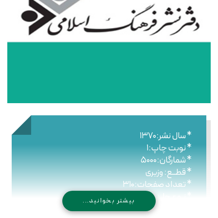
* سال نشر:۱۳۷۰
* نوبت چاپ:۱
* شمارگان:۵۰۰۰
* قطــع: وزیری
* تعداد صفحات:۳۱۰
* نـوع جلـد:شومیز
بیشتر بخوانید...
* شابک: ۹۶۴-۴۳۰-