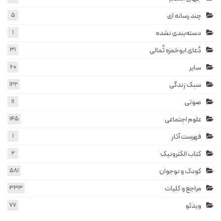
چند رسانه ای
5
دسته‌بندی نشده
1
دُعای ابوحَمزه ثُمالی
31
سایر
60
سبک زندگی
122
صوتی
11
علوم اجتماعی
145
فهرست آثار
1
کتاب الکترونیک
2
کودک و نوجوان
581
مراجع و کلیات
333
ویدئو
77