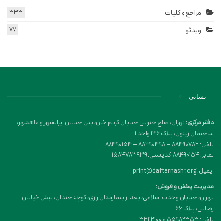
مراجع و کلیات
333
ویدئو
77
نشانی
دفتر مرکزی:
تهران، ضلع جنوبی خیابان کریم خان، بین خیابان ایرانشهر و ماهشهر،
ساختمان زیتون، پلاک 146 واحد 1
تلفن: 88490782 – 88490498 – 88490154
نمابر: 88490154 کدپستی: 1584783939
ایمیل: print@daftarnashr.org
مدیریت پخش و فروش:
تهران، خیابان وحدت اسلامی، بعد از بیمارستان رازی، کوچه خندان، نبش خیابان
رضایی، پلاک ۶۶
تلفن: 55982353 و 33112100