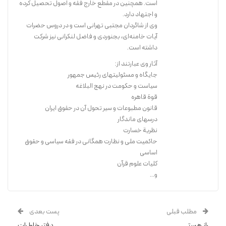
است. همچنین در مقطع خارج فقه و اصول تحصیل کرده
و اجتهاد دارد.
وی از شاگردان مجتبی تهرانی است و در دروس حضرات
آیات خامنه‌ای، بجنوردی و فاضل لنکرانی نیز شرکت
داشته است.
آثار وی عبارتند از:
جایگاه و مسئولیتهای رئیس جمهور
نامه شصت‌و‌نهم نهج‌البلاغه بسیار درس‌آموز و کاربردی است که می‌توان آن را
سیاست و حکومت در نهج البلاغه
آیینِ زیست مؤمنانه و نقشه راه خوشبختی بشر نامید. با عمل به توصیه‌های
قوة قاهره
آن، به گواهی حضرت محمد ۶می‌توان به ستیغ ایمان رسید و در همین جهان
قانون مطبوعات و سیر تحول آن در حقوق ایران
زندگی اهل بهشت را تجربه کرد.
درسهای ماندگار
نظریة خسارت
حاکمیت ملی و نظارت همگانی در فقه سیاسی و حقوق
خرید کتاب
اساسی
کلیات علوم قرآن
و...
مطلب قبلی
پست بعدی
راز هستی
دفتر خاطرات