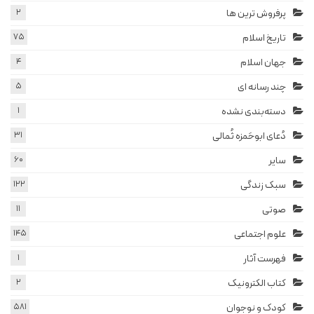
پرفروش ترین ها
2
تاریخ اسلام
75
جهان اسلام
4
چند رسانه ای
5
دسته‌بندی نشده
1
دُعای ابوحَمزه ثُمالی
31
سایر
60
سبک زندگی
122
صوتی
11
علوم اجتماعی
145
فهرست آثار
1
کتاب الکترونیک
2
کودک و نوجوان
581