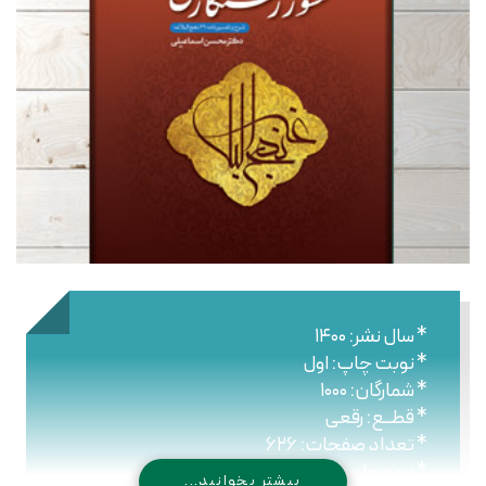
* سال نشر: ۱۴۰۰
* نوبت چاپ: اول
* شمارگان: ۱۰۰۰
* قطــع: رقعی
* تعداد صفحات: ۶۲۶
* نـوع جلـد: شومیز
بیشتر بخوانید...