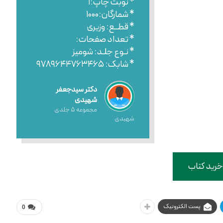
* نوبت چاپ:۱
* شمارگان:۱۰۰۰
* قطــع: وزیری
* تعداد صفحات:
* نـوع جلـد: شومیز
* شابک: ۹۷۸۹۶۴۴۷۶۳۴۶۵
دکتر سیدجعفر
شهیدی
مجموعه ۵ جلدی
شهیدی
خرید کتاب
پست الکترونیک
0