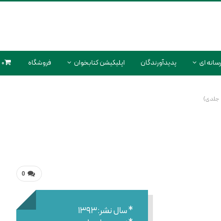
سانه ای
پدیدآورندگان
اپلیکیشن کتابخوان
فروشگاه
0 محصول
0
* سال نشر:۱۳۹۳