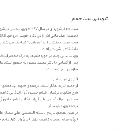
شهیدی سیدجعفر
سید جعفر شهیدی در سال 1297هجری شمسی در شهر بروجرد به دیده به جهان گشود.
تحصیل مقدماتی اش را درزادگاه خویش،بروجرد آغازکرد.
سید جعفر، پیشتر با نام "سجادی" شناخته می شد. پس ا
دانشگاهی شهرت یافت.
وی سالیانی چند در حوزه علمیه، به درک محضر آیت‌ال
پس از آشنایی با دکتر محمد معین به حضور استاد ع
سازمان را عهده دار شد.
آثار وی عبارتند از:
از جمله آثار ماندگار استاد، ترجمه‌ی «نهج‌البلاغه»‌
شرح مثنوی، عرشیان، قیام حسین (ع)، زندگانی فاطمه زهر
سخنان امیرالمؤمنین علی (ع)، زندگانی امام صادق (ع)، 
ترجمه وی عبارتند از:
براهین‌العجم، تاریخ‌ الاسلام التحلیلی، علی بلسان
(ع) و حیاة السیدة‌ فاطمه الزهرا (س) را در كارنامه‌ی خ