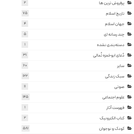
پرفروش ترین ها
2
تاریخ اسلام
75
جهان اسلام
4
چند رسانه ای
5
دسته‌بندی نشده
1
دُعای ابوحَمزه ثُمالی
31
سایر
60
سبک زندگی
122
صوتی
11
علوم اجتماعی
145
فهرست آثار
1
کتاب الکترونیک
2
کودک و نوجوان
581