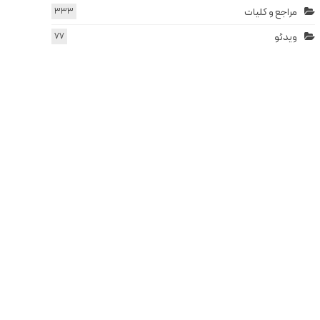
مراجع و کلیات
333
ویدئو
77