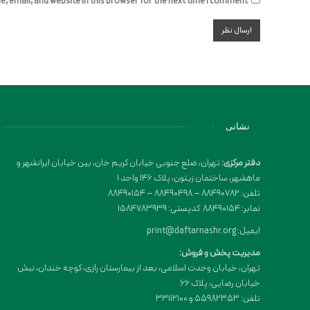
 email, and website in this browser for the next time I comment.
نشانی
دفتر مرکزی:
تهران، ضلع جنوبی خیابان کریم خان، بین خیابان ایرانشهر و
ماهشهر، ساختمان زیتون، پلاک 146 واحد 1
تلفن: 88490782 – 88490498 – 88490154
نمابر: 88490154 کدپستی: 1584783939
ایمیل: print@daftarnashr.org
مدیریت پخش و فروش:
تهران، خیابان وحدت اسلامی، بعد از بیمارستان رازی، کوچه خندان، نبش
خیابان رضایی، پلاک ۶۶
تلفن: 55982353 و 33112100