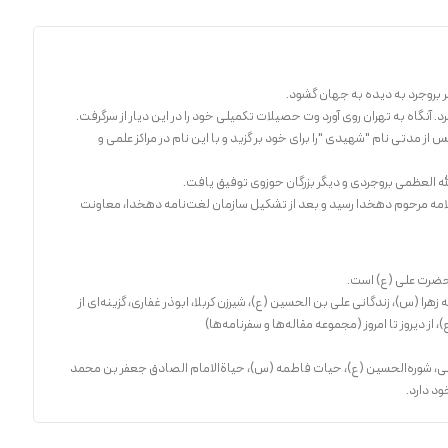
 آنگاه به تهران روی آورد وت حصیلات تکمیلی خود را در این دیار از سرگرفت.
ز مدتی نام "شهیدی "را برای خود بر گزید و با این نام در مراكز علمی و
له العظمی بروجردی و دیگر بزرگان حوزوی توفیق یافت.
لامه مرحوم دهخدا رسید و بعد از تشكیل سازمان لغت‌نامه دهخدا، معاونت
ی حضرت علی (ع) است.
ا (س)، زندگانی علی‌ بن الحسین (ع)، شیرزن كربلا، ابوذر غفاری، گزینه‌ای از
از دیروز تا امروز (مجموعه مقاله‌ها و سفرنامه‌ها)
 علی، شوره‌الحسین (ع)، حیات فاطمه (س)، حیاة‌الامام الصادق جعفر بن محمد
ود دارد.