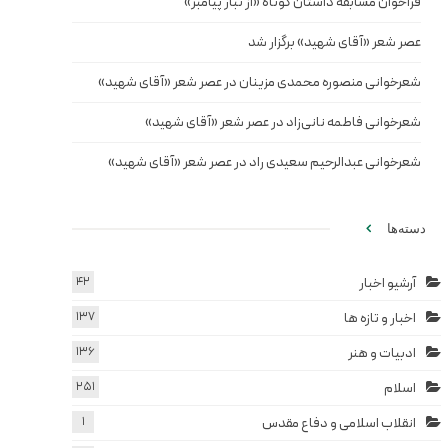
فراخوان مسابقه داستان کوتاه «از تبار پیامبر»
عصر شعر «آقای شهید» برگزار شد
شعرخوانی منصوره محمدی مزینان در عصر شعر «آقای شهید»
شعرخوانی فاطمه نانی‌زاد در عصر شعر «آقای شهید»
شعرخوانی عبدالرحیم سعیدی راد در عصر شعر «آقای شهید»
دسته‌ها
آرشیو اخبار
42
اخبار و تازه ها
137
ادبیات و هنر
136
اسلام
251
انقلاب اسلامی و دفاع مقدس
1