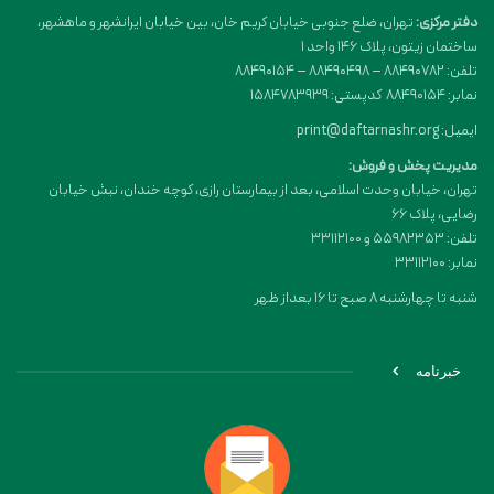
دفتر مرکزی:
تهران، ضلع جنوبی خیابان کریم خان، بین خیابان ایرانشهر و ماهشهر،
ساختمان زیتون، پلاک 146 واحد 1
تلفن: 88490782 – 88490498 – 88490154
نمابر: 88490154 کدپستی: 1584783939
ایمیل: print@daftarnashr.org
مدیریت پخش و فروش:
تهران، خیابان وحدت اسلامی، بعد از بیمارستان رازی، کوچه خندان، نبش خیابان
رضایی، پلاک ۶۶
تلفن: 55982353 و 33112100
نمابر: 33112100
شنبه تا چهارشنبه 8 صبح تا 16 بعداز ظهر
خبرنامه