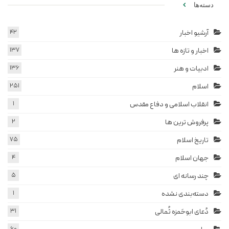
دسته‌ها
آرشیو اخبار
42
اخبار و تازه ها
137
ادبیات و هنر
136
اسلام
251
انقلاب اسلامی و دفاع مقدس
1
پرفروش ترین ها
2
تاریخ اسلام
75
جهان اسلام
4
چند رسانه ای
5
دسته‌بندی نشده
1
دُعای ابوحَمزه ثُمالی
31
60