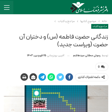
خانه
موضوع کتابها
مراجع و کلیات
مراجع و کلیات
زندگانی حضرت فاطمه (س) و دختران آن
حضرت (ویراست جدید)
آخرین بروزرسانی
25 فروردین, 1403
توسط
رسولی محلاتی سیدهاشم
0
دکمه اشتراک گذاری