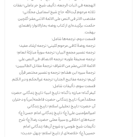
الهجعه فی اثبات الرجعه، تألیف شیخ حر عاملی؛ نفقات
ثلاثه مرحوم آیت‌الله حاج شیخ اسماعیل محلّاتی؛
مقتضب الاثر فی النص علی الائمة الاثنی‌عشر؛ گلچین
حکمت، برگزیده‌ای از کتاب روضه بحارالانوار؛ راهنمای
بهشت.
قسمت دوم، ترجمه‌ها شامل:
ترجمه روضۀ کافی مرحوم کلینی؛ ترجمه ارشاد مفید؛
ترجمه تفسیر مجمع البیان؛ ترجمه سورۀ مبارکۀ انعام؛
ترجمه صحیفۀ علویه؛ ترجمه الانصاف فی النص علی
الائمة الاثنی‌عشر من الاشراف؛ ترجمۀ مقاتل الطالبیین؛
ترجمۀ سیره ابن هشام؛ ترجمه و تفسیر مختصر قرآن
کریم؛ ترجمه‌ مفاتیح الجنان؛ ترجمه غررالحکم و درر الکلم.
قسمت سوم، تألیفات شامل:
کیفر گناه؛ مبارزه با گناه؛ تاریخ انبیا؛ تاریخ زندگانی حضرت
محمّد(ص)؛ تاریخ زندگانی حضرت فاطمه(س) و دختران
آن حضرت؛ تاریخ تحلیلی اسلام؛ تاریخ زندگانی
امیرالمؤمنین علی‌(ع)؛ تاریخ زندگانی امام حسن‌(ع)؛
جنبه‌های اخلاقی و سیرۀ عملی حضرت رضا‌(ع)؛ شرح
تألیفات شیخ طوسی؛ و شروح آ‌ن‌ها؛ زندگانی امام
حسین‌(ع)؛ خلاصه‌ای از تاریخ اسلام؛ چهل حدیث؛