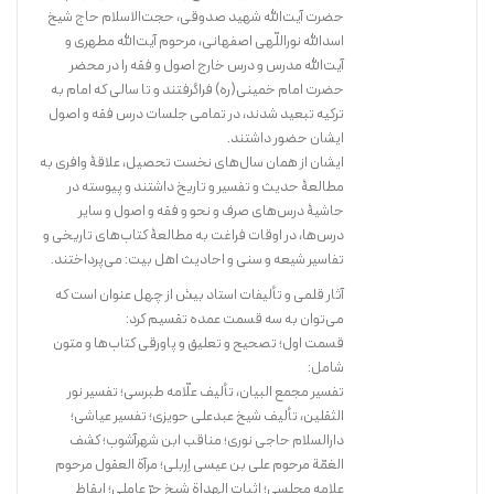
حضرت آیت‌الله شهید صدوقی، حجت‌الاسلام حاج شیخ
اسدالله نوراللّهی اصفهانی، مرحوم آیت‌الله مطهری و
آیت‌الله مدرس و درس خارج اصول و فقه را در محضر
حضرت امام خمینی(ره) فراگرفتند و تا سالی که امام به
ترکیه تبعید شدند، در تمامی جلسات درس فقه و اصول
ایشان حضور داشتند.
کتاب پیش رو، شرح مفصل زندگانی حضرت فاطمه (سلام الله علیها) است که
ایشان از همان سال‌های نخست تحصیل، علاقۀ وافری به
با قلم ساده، و در عین حال شیوای آیت الله سیدهاشم رسولی محلاتی نوشته
مطالعۀ حدیث و تفسیر و تاریخ داشتند و پیوسته در
شده و شامل دوران کودکی، دوران زناشویی، تا وفات ایشان است. در این کتاب
حاشیۀ درس‌های صرف و نحو و فقه و اصول و سایر
با شمّه‌ای از فضایل ایشان و نیز معرفی دختران آن بانوی بزرگوار آشنا
درس‌ها، در اوقات فراغت به مطالعۀ کتاب‌های تاریخی و
می‌شویم.
تفاسیر شیعه و سنی و احادیث اهل بیت: می‌پرداختند.
ویراست جدید این کتاب ارزشمند، با تجدیدنظر و اصلاحات نویسنده محترم
آثار قلمی و تألیفات استاد بیش از چهل عنوان است که
صورت پذیرفته است.
می‌توان به سه قسمت عمده تقسیم کرد:
قسمت اول؛ تصحیح و تعلیق و پاورقی کتاب‌ها و متون
شامل:
خرید کتاب
تفسیر مجمع البیان، تألیف علّامه طبرسی؛ تفسیر نور
الثقلین، تألیف شیخ عبدعلی حویزی؛ تفسیر عیاشی؛
دارالسلام حاجی نوری؛ مناقب ابن شهرآشوب؛ ‌کشف
الغمّة مرحوم علی ‌بن عیسی اِربلی؛ مرآة العقول مرحوم
علامه مجلسی؛ اثبات الهداة شیخ حرّ عاملی؛ ایقاظ