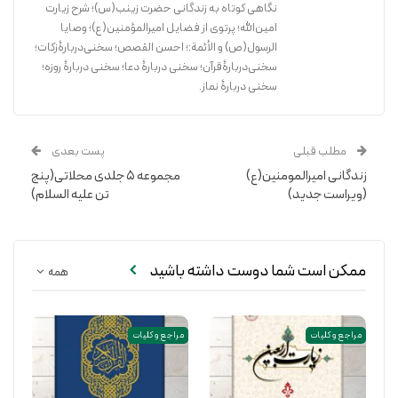
نگاهی کوتاه به زندگانی حضرت زینب(س)؛ شرح زیارت
امین‌الله؛ پرتوی از فضایل امیرالمؤمنین(ع)؛ وصایا
الرسول(ص) و الأئمة:‌؛ احسن القصص؛ سخنی‌دربارۀ‌‌زکات؛
سخنی‌دربارۀقرآن؛ سخنی دربارۀ دعا؛ سخنی دربارۀ روزه؛
سخنی دربارۀ نماز.
مطلب قبلی
پست بعدی
زندگانی امیرالمومنین(ع)
مجموعه ۵ جلدی محلاتی(پنج
(ویراست جدید)
تن علیه السلام)
ممکن است شما دوست داشته باشید
همه
مراجع و کلیات
مراجع و کلیات