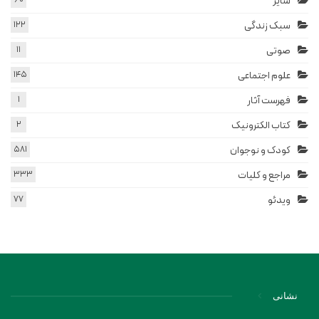
سایر
سبک زندگی
122
صوتی
11
علوم اجتماعی
145
فهرست آثار
1
کتاب الکترونیک
2
کودک و نوجوان
581
مراجع و کلیات
333
ویدئو
77
نشانی