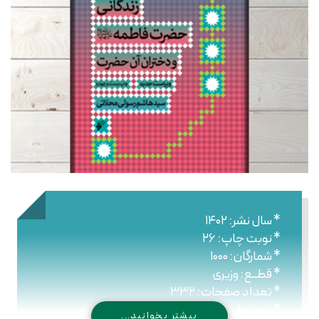
* سال نشر: ۱۴۰۲
* نوبت چاپ: ۲۶
* شمارگان: ۱۰۰۰
* قطــع: وزیری
* تعداد صفحات: ۳۳۲
* نـوع جلـد: شومیز
بیشتر بخوانید...