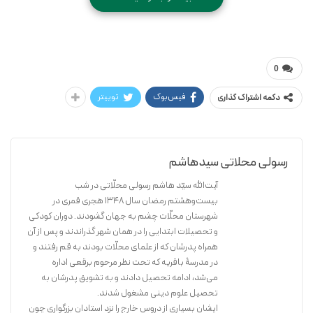
* شابک: ۹۷۸۹۶۴۴۷۶۳۹۸۴
سیدهاشم رسولی محلاتی
زندگانی حضرت فاطمه (س) و دختران آن حضرت
0
(ویراست جدید)
فیس‌بوک
توییتر
دکمه اشتراک گذاری
رسولی محلاتی سیدهاشم
آیت‌الله سیّد هاشم رسولی محلّاتی در شب
بیست‌و‌هشتم رمضان سال 1348 هجری قمری در
شهرستان محلّات چشم به جهان گشودند. دوران کودکی
و تحصیلات ابتدایی را در همان شهر گذراندند و پس از آن
همراه پدرشان که از علمای محلّات بودند به قم رفتند و
در مدرسۀ باقریه که تحت نظر مرحوم برقعی اداره
می‌شد، ادامه تحصیل دادند و به تشویق پدرشان به
تحصیل علوم دینی مشغول شدند.
ایشان بسیاری از دروس خارج را نزد استادان بزرگواری چون