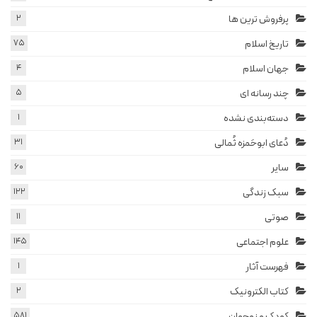
پرفروش ترین ها
2
تاریخ اسلام
75
جهان اسلام
4
چند رسانه ای
5
دسته‌بندی نشده
1
دُعای ابوحَمزه ثُمالی
31
سایر
60
سبک زندگی
122
صوتی
11
علوم اجتماعی
145
فهرست آثار
1
کتاب الکترونیک
2
کودک و نوجوان
581