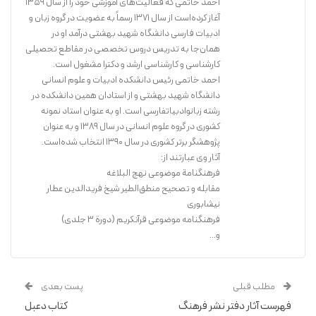
احمد خاتمی که فعالیت‌های آموزشی خود را از سال ۱۳۵۹
آغاز کرده‌است از سال ۱۳۷۱ رسماً به عضویت در گروه زبان و
ادبیات فارسی دانشگاه شهید بهشتی درآمد او در
همان‌جا به تدریس دروس تخصصی در مقاطع تحصیلی
کارشناسی و کارشناسی ارشد و دکترا مشغول است.
احمد خاتمی رئیس دانشکده ادبیات و علوم انسانی
کتاب حاضر حاوی ۱۲مقالۀ تخصصی دربارۀ روش زندگی پیامبر بزرگوار اسلام
دانشگاه شهید بهشتی و از استادان همین دانشکده در
(ص) است که به منظور ساماندهی به موضوعات سیره‌پژوهی با نگاهی علمی
رشته زبانوادبیاتفارسی است. او به عنوان استاد نمونه
کشوری در گروه علوم انسانی در سال ۱۳۸۹ و به عنوان
و ترتیبی منطقی و با هدف افزایش کارآمدی سیرۀ نبوی و انطباق آنها با نیازها،
پژوهشگر برتر کشوری در سال ۱۳۹۰ انتخاب شده‌است.
انتظارات و مسائل روز فراهم آمده است.
آثار وی عبارتند از:
فرهنگنامة موضوعی‌ نهج ‌البلاغه‌
به فضل الهی این مجموعه تا استخراج کامل موضوعات و شبهات مرتبط با
مقابله و تصحیح‌ منطق‌الطیر شیخ فریدالدین عطار
حوزۀ سیره‌پژوهی و تدوین و تنظیم تمامی مباحث با روشی عالمانه و نقادانه
نیشابوری
ادامه خواهد داشت…
فرهنگنامه‌ موضوعی قرآن‏کریم‌ (دورة ۳ جلدی)
و...
خرید کتاب
مطلب قبلی
پست بعدی
فهرست آثار دفتر نشر فرهنگ
کتاب دعبل