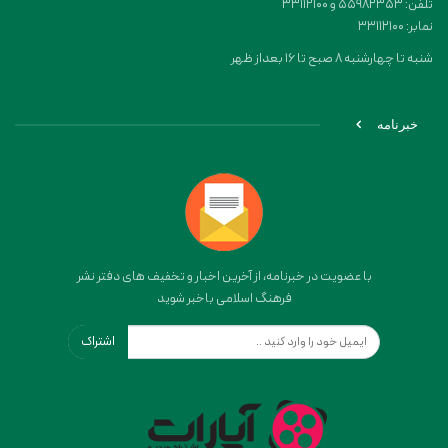
تلفن: 55982353 و 33112100
نمابر: 33112100
شنبه تا چهارشنبه 8 صبح تا 16 بعداز ظهر
خبرنامه
با عضویت در خبرنامه، از آخرین اخبار و تخفیف های دفتر نشر
فرهنگ اسلامی باخبر شوید
اشتراک