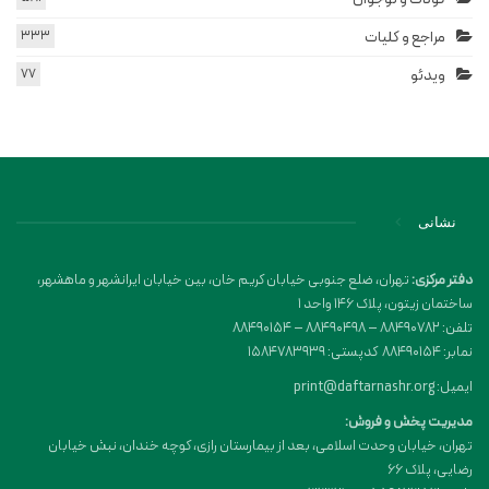
مراجع و کلیات
333
ویدئو
77
نشانی
دفتر مرکزی:
تهران، ضلع جنوبی خیابان کریم خان، بین خیابان ایرانشهر و ماهشهر،
ساختمان زیتون، پلاک 146 واحد 1
تلفن: 88490782 – 88490498 – 88490154
نمابر: 88490154 کدپستی: 1584783939
ایمیل: print@daftarnashr.org
مدیریت پخش و فروش:
تهران، خیابان وحدت اسلامی، بعد از بیمارستان رازی، کوچه خندان، نبش خیابان
رضایی، پلاک ۶۶