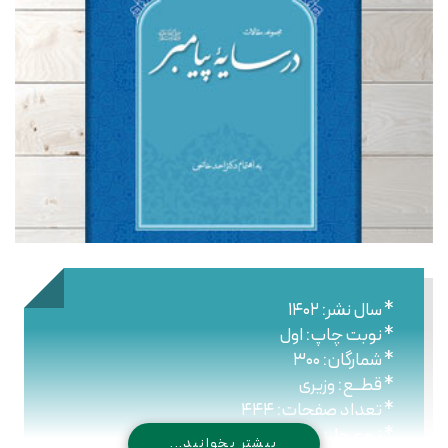
* سال نشر: ۱۴۰۲
* نوبت چاپ: اول
* شمارگان: ۳۰۰
* قطــع: وزیری
* تعداد صفحات: ۴۴۴
* نـوع جلـد: شومیز
بیشتر بخوانید...