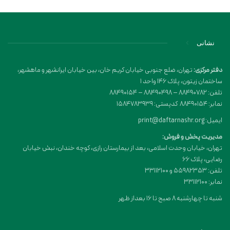
نشانی
دفتر مرکزی:
تهران، ضلع جنوبی خیابان کریم خان، بین خیابان ایرانشهر و ماهشهر،
ساختمان زیتون، پلاک 146 واحد 1
تلفن: 88490782 – 88490498 – 88490154
نمابر: 88490154 کدپستی: 1584783939
ایمیل: print@daftarnashr.org
مدیریت پخش و فروش:
تهران، خیابان وحدت اسلامی، بعد از بیمارستان رازی، کوچه خندان، نبش خیابان
رضایی، پلاک ۶۶
تلفن: 55982353 و 33112100
نمابر: 33112100
شنبه تا چهارشنبه 8 صبح تا 16 بعداز ظهر