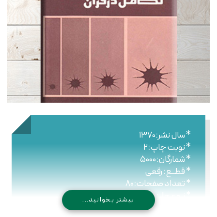
* سال نشر:۱۳۷۰
* نوبت چاپ:۲
* شمارگان:۵۰۰۰
* قطــع: رقعی
* تعداد صفحات:۸۰
* نـوع جلـد:شومیز
بیشتر بخوانید...
* شابک: ۹۶۴-۴۳۰-