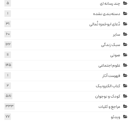
چند رسانه ای
5
دسته‌بندی نشده
1
دُعای ابوحَمزه ثُمالی
31
سایر
60
سبک زندگی
122
صوتی
11
علوم اجتماعی
145
فهرست آثار
1
کتاب الکترونیک
2
کودک و نوجوان
581
مراجع و کلیات
333
ویدئو
77