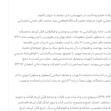
ي، فرزند مرحوم حضرت آيت‌الله‌العظمي سيد محمد باقر حجتي مازندراني
ب خانه براي آشنايي به خواندن و نوشتن، و فراگرفتن قرآن كريم، تحصيلات
ابتدائي را در دبستان هفده دي و دبستان شاهپور گذراند. به منظور تكميل معلومات، عازم تهران و در فروردين يا ارديبهشت ماه 1330
شمسي، وارد مدرسه خان مروي مي‌شود. بالاخره سيد محمدباقر حجتي مدت 16 سال به كسب علوم ديني، ادبيات عربي، فلسفه
ساتيد بهره‌مند و همزمان در آن مدرسه طبق سبك و سياق حوزه‌هاي علميه
 در سال 1334 همزمان با تحصيل و تدريس در مدرسه مروى، با تشويق دوستان و آشنايان، با گواهينامه مدرسي
با نام دانشكده الهيات و معارف شناخته مى‌شود ـ شركت مى‌كند و به جمع
دانشجويان رشته فقه و مبانى علوم اسلامى دانشگاه تهران مى‌پيوندد. دوره ليسانس را با كسب امتيازات و نمرات عالى (معدل 43/16)
ن كتابدار روز مزد بليطي در كتابخانه دانشكده الهيات و معارف اسلامي (معقول و منقول) شروع به كار
نمود، در سال 1340 به پيشنهاد دانشكده و موافقت رئيس دانشگاه تهران رسماً با پايه 3 اداري به پست كتابدار دانشكده منصوب
استاد حجتي در طول 45 سال تدريس دانشگاهي (1346-1391) درسهاي زبان و ادبيات عرب، قرائت و ترجمه قرآن كريم، قرائت و تجويد
 مختلف: اعجاز، ناسخ و منسوخ، تناسب آيات و سور، امثال قرآن كريم، اقسام و
طبقات مفسرين، محكم و متشابه و علوم قرآني ديگر، تاريخ قرآن كريم، تاريخ