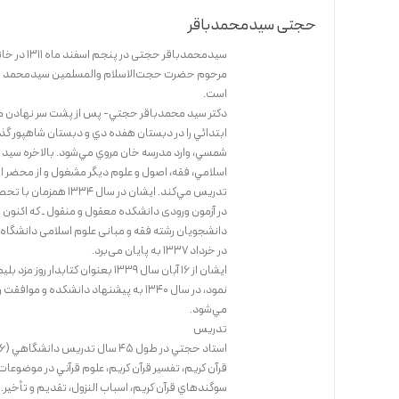
حجتی سیدمحمدباقر
سيدمحمدباقر حجتى در پنجم اسفند ماه 1311 در خانواده علم و روحانيت در شهرستان بابل چشم به جهان گشود.
مرحوم حضرت حجت‌الاسلام والمسلمين سيدمحمد حجت
است.
دكتر سيد محمدباقر حجتي- پس از پشت سر نهادن مكت
اسلامي، فقه، اصول و علوم ديگر مشغول و از محضر ا
تدريس مي‌كند. ايشان
در آزمون ورودى دانشكده معقول و منقول ـ كه اكنون 
در خرداد 1337 به پايان مى‌برد.
ايشان از 16 آبان سال 1339 بعنوا
مي‌شود.
تدريس
قرآن كريم، تفسير قرآن كريم، علوم قرآني در موضوعات
سوگندهاي قرآن كريم، اسباب النزول، تقديم و تأخير. 