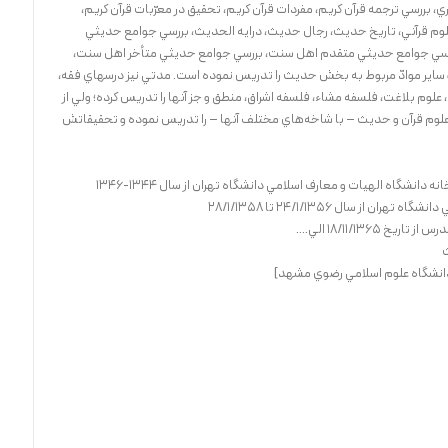
، بررسي ترجمه قرآن كريم، مفردات قرآن كريم، تحقيق در معرّبات قرآن كريم،
ر علوم قرآني، تاريخ حديث، رجال حديث، درايه الحديث، بررسي جوامع حديثي
رسي جوامع حديثي متقدم اهل سنت، بررسي جوامع حديثي متأخر اهل سنت،
ساير موادّ مربوط به بخش حديث را تدريس نموده است. مدتي نيز درسهاي فقه،
 علوم بلاغت، فلسفه مشاء، فلسفه اشراق، منطق و جز آنها را تدريس كرده؛ ولي از
علوم قرآن و حديث – با شاخه‌هاي مختلف آنها – را تدريس نموده و تحقيقاتش
 دانشگاه الهيات و معارف اسلامي دانشگاه تهران از سال 1344-1346
ز سال 24/1/1356 تا 28/1/1358
18/11/13 الي....
ث
 دانشگاه علوم اسلامي رضوي مشهد]