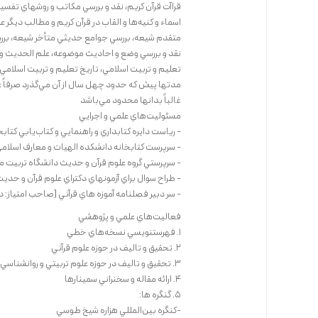
قراآت قرآن كريم، نقد و بررسي مكاتب و روشهاي تفسيري
اسماء و كنيه‌ها و القاب در قرآن كريم و مطالب ديگ
متقدم شيعه، بررسي جوامع حديثي متأخر شيعه، بر
نقد و بررسي وضع و احاديث موضوعه، علم الحديث و 
تعليم و تربيت اسلامي، تاريخ تعليم و تربيت اسلامي،
مدتها پيش كه حدود چهل سال از آن مي‌گذرد صرفاً 
غالباً بدانها محدود مي‌باشد
مسئوليت‌هاي علمي و اجرايي
- رياست دايره كتابداري و راهنمايي و كتاب‌يابي كتابخانه
- سرپرست كتابخانه دانشكده الهيات و معارف اسلامي دانشگاه تهران ا
- سرپرستي گروه علوم قرآن و حديث دانشگاه تربيت مدرس از تاريخ 65
- طراح سوال براي آزمونهاي دكتراي علوم قرآن و حدي
- سر دبير فصلنامه آموزه هاي قرآني [صاحب امتياز:
فعاليت‌هاي علمي و پژوهشي
1. فهرستنويسي نسخه‌هاي خطي
2. تحقيق و تاليف در حوزه علوم قرآني
3. تحقيق و تاليف در حوزه علوم تربيتي و روانشناسي
4. ارائه مقاله و سخنراني سمينارها
5. گنگره ها:
-كنگره بين‌المللي هزاره شيخ طوسي