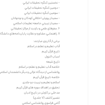
- نخستين كنگره تحقيقات ايراني
- دومين كنگره تحقيقات ايراني
- سومين كنگره تحقيقات ايراني
- سمينار پرورش اخلاقي كودكان و نوجوانان
- سمينار تربيتي جامعه تعليمات اسلامي
6. سفرهاي علمي و بازديد از مراكز تحقيقاتي
7. راهنمايي، مشاوره و نظارت پايان‌نامه‌هاي دانشگاهي
برخی از آثار وی عبارتند:
آداب تعلیم و تعلم در اسلام
تاریخ قرآن کریم
اسباب النزول
تاریخ شیعه
خلاصه آداب تعلیم و تعلم در اسلام
روانشناسی از دیدگاه غزالی و دیگر دانشمندان اسلامی
خلاصه تاریخ قرآن کریم
اسلام و تعلیم و تربیت دو جلدی
تحقیق در اهداف سوره های قرآن کریم
مدخلی بر کاوش در تاریخ ادیان
تفسیر کاشف (7 جلدی)
گامی فراسوی روانشناسی اسلامی