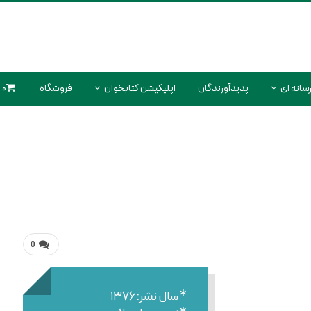
سانه ای
پدیدآورندگان
اپلیکیشن کتابخوان
فروشگاه
0 محصول
0
* سال نشر:۱۳۷۶