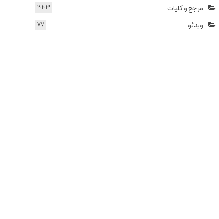
مراجع و کلیات
333
ویدئو
77