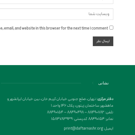
 email, and website in this browser for the next time I comment.
نشانی
دفتر مرکزی:
تهران، ضلع جنوبی خیابان کریم خان، بین خیابان ایرانشهر و
ماهشهر، ساختمان زیتون، پلاک 146 واحد 1
تلفن: 88490782 – 88490498 – 88490154
نمابر: 88490154 کدپستی: 1584783939
ایمیل: print@daftarnashr.org