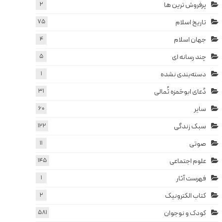
پرفروش ترین ها
2
تاریخ اسلام
75
جهان اسلام
4
چند رسانه ای
5
دسته‌بندی نشده
1
دُعای ابوحَمزه ثُمالی
31
سایر
60
سبک زندگی
122
صوتی
11
علوم اجتماعی
145
فهرست آثار
1
کتاب الکترونیک
2
کودک و نوجوان
581