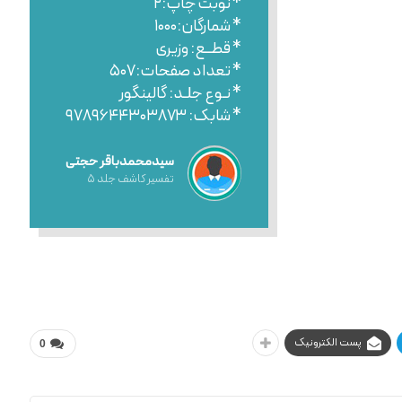
* نوبت چاپ:۲
* شمارگان:۱۰۰۰
* قطــع: وزیری
* تعداد صفحات:۵۰۷
* نـوع جلـد: گالینگور
* شابک: ۹۷۸۹۶۴۴۳۰۳۸۷۳
سیدمحمدباقر حجتی
تفسیر کاشف جلد ۵
پست الکترونیک
0