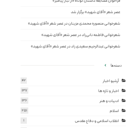
فراخوان مسابقه داستان کوتاه «از تبار پیامبر»
عصر شعر «آقای شهید» برگزار شد
شعرخوانی منصوره محمدی مزینان در عصر شعر «آقای شهید»
شعرخوانی فاطمه نانی‌زاد در عصر شعر «آقای شهید»
شعرخوانی عبدالرحیم سعیدی راد در عصر شعر «آقای شهید»
دسته‌ها
آرشیو اخبار
42
اخبار و تازه ها
137
ادبیات و هنر
136
اسلام
251
انقلاب اسلامی و دفاع مقدس
1