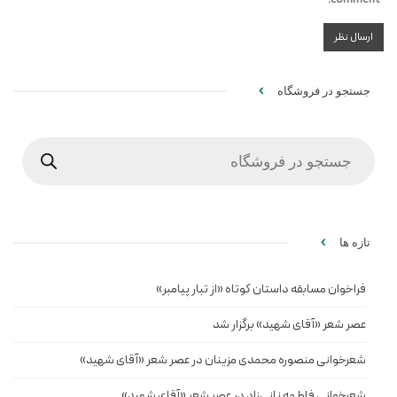
جستجو در فروشگاه
Products
search
تازه ها
فراخوان مسابقه داستان کوتاه «از تبار پیامبر»
عصر شعر «آقای شهید» برگزار شد
شعرخوانی منصوره محمدی مزینان در عصر شعر «آقای شهید»
شعرخوانی فاطمه نانی‌زاد در عصر شعر «آقای شهید»