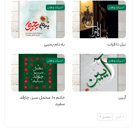
ادبیات و هنر
ادبیات و هنر
نیل تا فرات
به نام یحیی
ادبیات و هنر
ادبیات و هنر
آیین
خاتم ۱۰: مخمل سبز،‌ چارقد
سفید
قبلی
بعدی