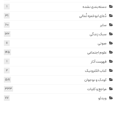
دسته‌بندی نشده
1
دُعای ابوحَمزه ثُمالی
31
سایر
60
سبک زندگی
122
صوتی
11
علوم اجتماعی
145
فهرست آثار
1
کتاب الکترونیک
2
کودک و نوجوان
581
مراجع و کلیات
333
ویدئو
77