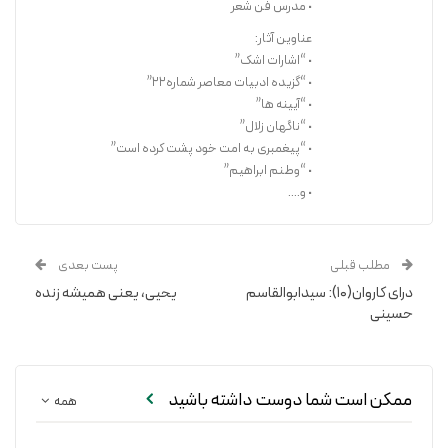
• مدرس فن شعر
عناوین آثار:
“شبی در عمق تاریکی نشسته
• “اشارات اشک”
• “گزیده ادبیات معاصر شماره۲۲”
زمین و آسمان، غمگین و خسته
• “آیینه ها”
روان در کوچه‌ها، تابوتِ غربت
• “ناگهان زلال”
در آن تابوت؛ «یاقوتی شکسته!»
• “پیغمبری به امت خود پشت کرده است”
• “وطنم ابراهیم”
خرید کتاب
• و….
مطلب قبلی
پست بعدی
درای کاروان(۱۰): سیدابوالقاسم
یحیی، یعنی همیشه زنده
حسینی
ممکن است شما دوست داشته باشید
همه