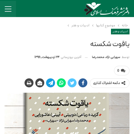
خانه
موضوع کتابها
ادبیات و هنر
ادبیات و هنر
یاقوت شکسته
آخرین بروزرسانی
24 اردیبهشت, 1399
توسط
سهرابی نژاد محمدرضا
0
دکمه اشتراک گذاری