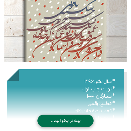
* سال نشر:۱۳۹۶
* نوبت چاپ:اول
* شمارگان:۱۰۰۰
* قطــع: رقعی
* تعداد صفحات:۹۲
* نـوع جلـد: شومیز
بیشتر بخوانید...
* شابک: ۹۷۸۹۶۴۴۷۶۴۶۱۵