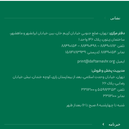
نشانی
دفتر مرکزی:
تهران، ضلع جنوبی خیابان کریم خان، بین خیابان ایرانشهر و ماهشهر،
ساختمان زیتون، پلاک 146 واحد 1
تلفن: 88490782 – 88490498 – 88490154
نمابر: 88490154 کدپستی: 1584783939
ایمیل: print@daftarnashr.org
مدیریت پخش و فروش:
تهران، خیابان وحدت اسلامی، بعد از بیمارستان رازی، کوچه خندان، نبش خیابان
رضایی، پلاک ۶۶
تلفن: 55982353 و 33112100
نمابر: 33112100
شنبه تا چهارشنبه 8 صبح تا 16 بعداز ظهر
خبرنامه