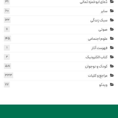
دُعای ابوحَمزه ثُمالی
31
سایر
60
سبک زندگی
122
صوتی
11
علوم اجتماعی
145
فهرست آثار
1
کتاب الکترونیک
2
کودک و نوجوان
581
مراجع و کلیات
333
ویدئو
77