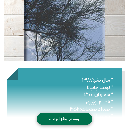
* سال نشر:۱۳۸۷
* نوبت چاپ:۱
* شمارگان:۱۵۰۰
* قطــع: وزیری
* تعداد صفحات:۳۵۲
* نـوع جلـد: سلیفون
بیشتر بخوانید...
* شابک: ۹۷۸۹۶۴۴۷۶۱۹۹۷