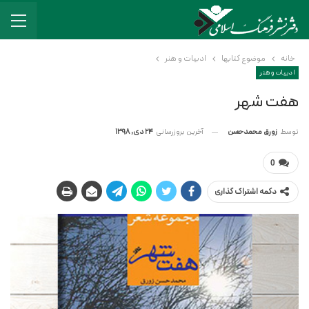
خانه
موضوع کتابها
ادبیات و هنر
ادبیات و هنر
هفت شهر
آخرین بروزرسانی
24 دی, 1398
توسط
زورق محمدحسن
0
دکمه اشتراک گذاری