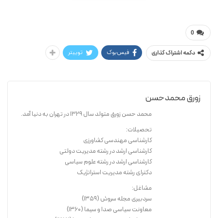
محمدحسن زورق
هفت شهر
0
فیس‌بوک
توییتر
دکمه اشتراک گذاری
زورق محمدحسن
محمد حسن زورق متولد سال 1329 در تهران به دنیا آمد.
تحصیلات:
کارشناسی مهندسی کشاورزی
کارشناسی ارشد در رشته مدیریت دولتی
کارشناسی ارشد در رشته علوم سیاسی
دکترای رشته مدیریت استراتژیک
مشاغل:
سردبیری مجله سروش (1359)
معاونت سیاسی صدا و سیما (1360)