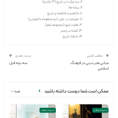
8ـ دو حرکت در تاریخ (3 جلدی)
9ـ ریشه ها
10ـ فاطمیت فاطمه و تاریخ
11ـ خورشید در خون (دو منظومه عاشورایی)
12ـ هفت شهر (مجموعه شعر)
13ـ کعبه در زنجیر
14ـ انتظار تاریخ
مطلب قبلی
پست بعدی
مبانی هنر دینی در فرهنگ
سه بچه فیل
اسلامی
ممکن است شما دوست داشته باشید
همه
ادبیات و هنر
ادبیات و هنر