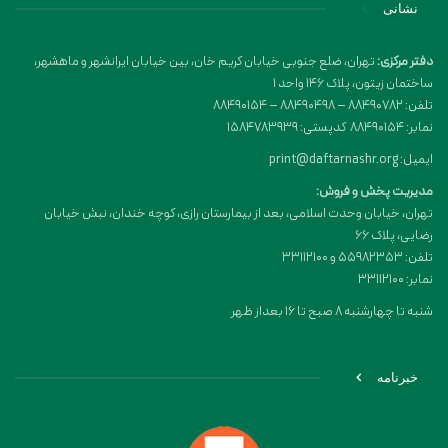
نشانی
دفتر مرکزی:
تهران، ضلع جنوبی خیابان کریم خان، بین خیابان ایرانشهر و ماهشهر،
ساختمان زیتون، پلاک 146 واحد 1
تلفن: 88490782 – 88490498 – 88490154
نمابر: 88490154 کدپستی: 1584783939
ایمیل: print@daftarnashr.org
مدیریت پخش و فروش:
تهران، خیابان وحدت اسلامی، بعد از بیمارستان رازی، کوچه خندان، نبش خیابان
رضایی، پلاک ۶۶
تلفن: 55982353 و 33112100
نمابر: 33112100
شنبه تا چهارشنبه 8 صبح تا 16 بعداز ظهر
خبرنامه