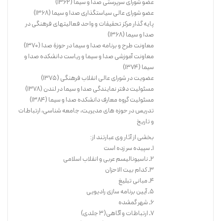
عضو شورای سرپرستی صدا و سیما (1362)
عضو شورای عالی سیاستگذاری صدا و سیما (1368)
پایه گذار مرکز تحقیقات و واحد فعالیتهای فرهنگی در
صدا و سیما (1368)
معاونت طرح و برنامه صدا و سیما در حوزة صدا (1370)
در دفتری که پیش رو دارید، با اغلب قوالب شعر فارسی رو به رو می‌شوید و با
معاونت آموزشی صدا و سیما و ریاست دانشکده صدا و
توجه به تاریخ سرایش هر شعر، احساس می‌کنید که گاه روح و جنس زمان
سیما (1374)
سرایش شعر نیز ملموس و مجسّم شده است.
عضویت در شورای عالی انقلاب فرهنگی (1375)
مسئولیت دفتر نمایندگی صدا و سیما در لندن (1378)
مسئولیت گروه معارف دانشکده صدا و سیما (1384)
خرید کتاب
تدریس در حوزه های مدیریت، جامعه شناسی، ارتباطات
و تاریخ
بخشی از آثار وی عبارتند از:
1ـ سپیده سر زده است
2ـ ناسیونالیسم عربی و انقلاب اسلامی
3ـ کدام بیت الاحزان
4ـ مبانی تبلیغ
5ـ آیین برنامه سازی رادیویی
6ـ شهر گمشده
7ـ ارتباطات و آگاهی(3 جلدی)