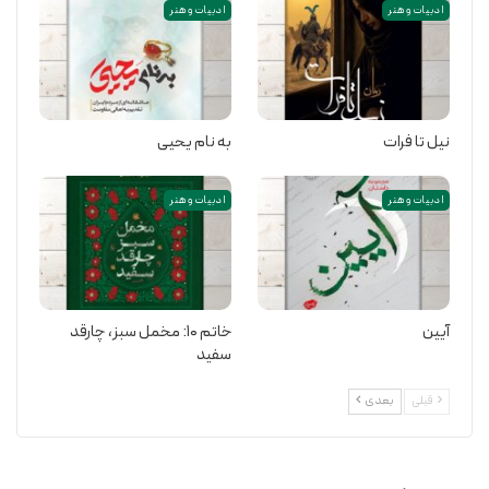
ادبیات و هنر
ادبیات و هنر
نیل تا فرات
به نام یحیی
ادبیات و هنر
ادبیات و هنر
آیین
خاتم ۱۰: مخمل سبز،‌ چارقد
سفید
قبلی
بعدی