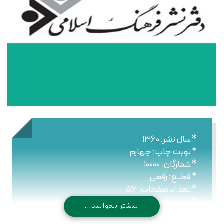
* سال نشر: ۱۳۶۰
* نوبت چاپ: چهارم
* شمارگان: ۱۰۰۰۰
* قطــع: رقعی
* تعداد صفحات: ۵۶
* نـوع جلـد: شومیز
بیشتر بخوانید...
* شابک: