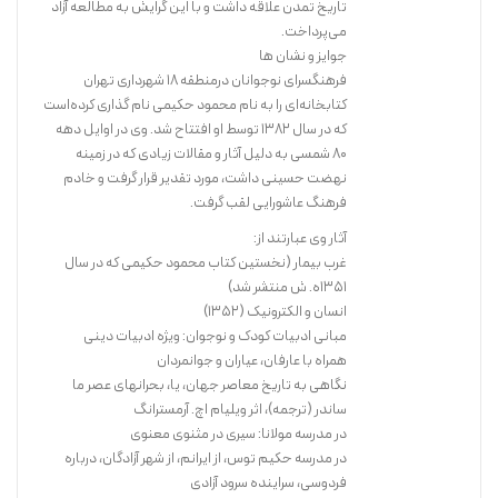
تاریخ تمدن علاقه داشت و با این گرایش به مطالعه آزاد
می‌پرداخت.
جوایز و نشان ها
فرهنگسرای نوجوانان درمنطقه ۱۸ شهرداری تهران
کتابخانه‌ای را به نام محمود حکیمی نام گذاری کرده‌است
که در سال ۱۳۸۲ توسط او افتتاح شد. وی در اوایل دهه
80 شمسی به دلیل آثار و مقالات زیادی که در زمینه
نهضت حسینی داشت، مورد تقدیر قرار گرفت و خادم
فرهنگ عاشورایی لقب گرفت.
آثار وی عبارتند از:
غرب بیمار (نخستین کتاب محمود حکیمی که در سال
۱۳۵۱ه. ش منتشر شد)
انسان و الکترونیک (۱۳۵۲)
مبانی ادبیات کودک و نوجوان: ویژه ادبیات دینی
همراه با عارفان، عیاران و جوانمردان
نگاهی به تاریخ معاصر جهان، یا، بحرانهای عصر ما
ساندر (ترجمه)، اثر ویلیام اچ. آرمسترانگ
در مدرسه مولانا: سیری در مثنوی معنوی
در مدرسه حکیم توس، از ایرانم، از شهر آزادگان، درباره
فردوسی، سراینده سرود آزادی