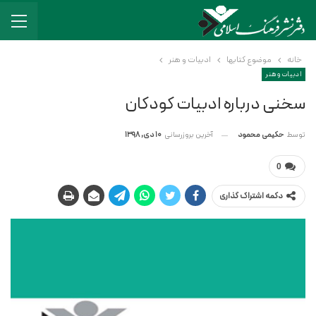
خانه
موضوع کتابها
ادبیات و هنر
ادبیات و هنر
سخنی درباره ادبیات کودکان
آخرین بروزرسانی
10 دی, 1398
توسط
حکیمی محمود
0
دکمه اشتراک گذاری