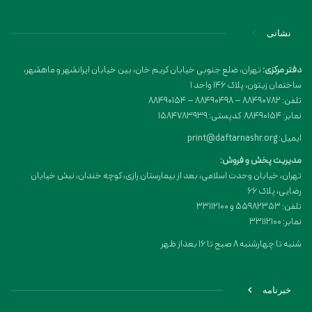
نشانی
دفتر مرکزی:
تهران، ضلع جنوبی خیابان کریم خان، بین خیابان ایرانشهر و ماهشهر،
ساختمان زیتون، پلاک 146 واحد 1
تلفن: 88490782 – 88490498 – 88490154
نمابر: 88490154 کدپستی: 1584783939
ایمیل: print@daftarnashr.org
مدیریت پخش و فروش:
تهران، خیابان وحدت اسلامی، بعد از بیمارستان رازی، کوچه خندان، نبش خیابان
رضایی، پلاک ۶۶
تلفن: 55982353 و 33112100
نمابر: 33112100
شنبه تا چهارشنبه 8 صبح تا 16 بعداز ظهر
خبرنامه