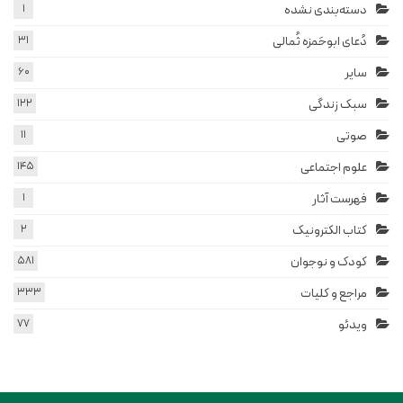
دسته‌بندی نشده
1
دُعای ابوحَمزه ثُمالی
31
سایر
60
سبک زندگی
122
صوتی
11
علوم اجتماعی
145
فهرست آثار
1
کتاب الکترونیک
2
کودک و نوجوان
581
مراجع و کلیات
333
ویدئو
77