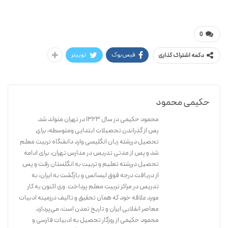
محمود حکیمی
سخنی درباره ادبیات کودکان
0
فیس‌بوک
توییتر
دکمه اشتراک گذاری
حکیمی محمود
محمود حکیمی در سال ۱۳۲۳ در تهران متولد شد.
پس از گذراندن تحصیلات ابتدایی ومتوسطه، برای
تحصیل دررشته زبان انگلیسی وارد دانشگاه تربیت معلم
شد و پس از مدتی تدریس در مدارس تهران، برای ادامه
تحصیل دررشته تعلیم و تربیت به انگلستان رفت و پس
از دریافت درجه فوق لیسانس و بازگشت به ایران، به
تدریس در مراکز تربیت معلم پرداخت. وی اکنون به کار
مورد علاقه خود که همان تحقیق و تالیف درزمینه ادبیات
معاصر انقلابی ایران و تاریخ تمدن است، می‌پردازد.
محمود حکیمی از روزگار تحصیل به ادبیات فارسی و