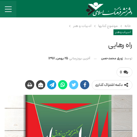
خانه
موضوع کتابها
ادبیات و هنر
ادبیات و هنر
راه رهایی
آخرین بروزرسانی
25 بهمن, 1397
توسط
زورق محمدحسن
0
دکمه اشتراک گذاری