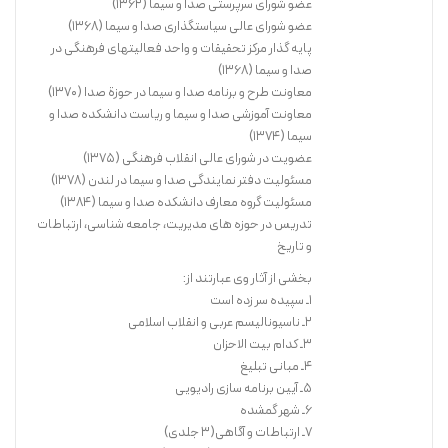
عضو شورای سرپرستی صدا و سیما (1362)
عضو شورای عالی سیاستگذاری صدا و سیما (1368)
پایه گذار مرکز تحقیقات و واحد فعالیتهای فرهنگی در
صدا و سیما (1368)
معاونت طرح و برنامه صدا و سیما در حوزة صدا (1370)
من از نوجوانی علاقه مند بودم برای حضرت رقیه(س) چیزی بنویسم و عرض
معاونت آموزشی صدا و سیما و ریاست دانشکده صدا و
ارادتی بکنم. راستش، کتاب قهرمان کربلا نوشتۀ دکتر عایشه بنت‌الشاطی
سیما (1374)
ترجمه آیت‌الله سید رضا صدر را خوانده بودم و بر همان سیاق چیزی نوشته
عضویت در شورای عالی انقلاب فرهنگی (1375)
بودم و آن را «خرابه نشین» نام گذاشته بودم. دبیر انشای ما در کلاس هشتم
مسئولیت دفتر نمایندگی صدا و سیما در لندن (1378)
مدرسه آن را پسندید و حتی در صدد چاپ آن بود که نشد. در سال‌های اخیر
مسئولیت گروه معارف دانشکده صدا و سیما (1384)
هم کوششی کردم که چندان نتیجه‌بخش نبود. شعر حاضر، با شرح پایان
تدریس در حوزه های مدیریت، جامعه شناسی، ارتباطات
و تاریخ
زندگی این قهرمان سه ساله که با دست‌های کوچکش گهوارۀ تاریخ را به حرکت
درآورده است پایان می‌یابد و آن را سومین عرض ادب خود به ساحت مقدس او
بخشی از آثار وی عبارتند از:
می‌دانم.
1ـ سپیده سر زده است
2ـ ناسیونالیسم عربی و انقلاب اسلامی
3ـ کدام بیت الاحزان
خرید کتاب
4ـ مبانی تبلیغ
5ـ آیین برنامه سازی رادیویی
6ـ شهر گمشده
7ـ ارتباطات و آگاهی(3 جلدی)