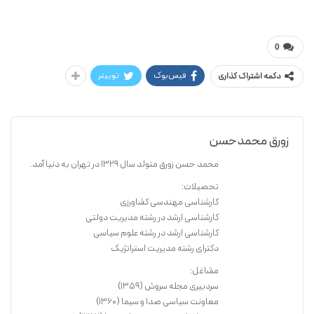
محمدحسن زورق
راه رهایی
0
فیس‌بوک
توییتر
دکمه اشتراک گذاری
زورق محمدحسن
محمد حسن زورق متولد سال 1329 در تهران به دنیا آمد.
تحصیلات:
کارشناسی مهندسی کشاورزی
کارشناسی ارشد در رشته مدیریت دولتی
کارشناسی ارشد در رشته علوم سیاسی
دکترای رشته مدیریت استراتژیک
مشاغل:
سردبیری مجله سروش (1359)
معاونت سیاسی صدا و سیما (1360)