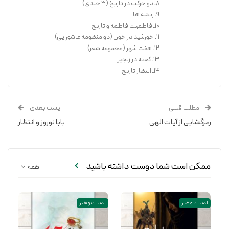
8ـ دو حرکت در تاریخ (3 جلدی)
9ـ ریشه ها
10ـ فاطمیت فاطمه و تاریخ
11ـ خورشید در خون (دو منظومه عاشورایی)
12ـ هفت شهر (مجموعه شعر)
13ـ کعبه در زنجیر
14ـ انتظار تاریخ
مطلب قبلی
پست بعدی
رمزگشایی از آیات الهی
بابا نوروز و انتظار
ممکن است شما دوست داشته باشید
همه
ادبیات و هنر
ادبیات و هنر