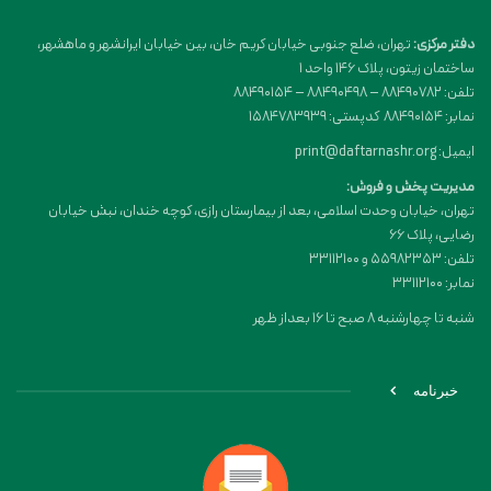
دفتر مرکزی:
تهران، ضلع جنوبی خیابان کریم خان، بین خیابان ایرانشهر و ماهشهر،
ساختمان زیتون، پلاک 146 واحد 1
تلفن: 88490782 – 88490498 – 88490154
نمابر: 88490154 کدپستی: 1584783939
ایمیل: print@daftarnashr.org
مدیریت پخش و فروش:
تهران، خیابان وحدت اسلامی، بعد از بیمارستان رازی، کوچه خندان، نبش خیابان
رضایی، پلاک ۶۶
تلفن: 55982353 و 33112100
نمابر: 33112100
شنبه تا چهارشنبه 8 صبح تا 16 بعداز ظهر
خبرنامه