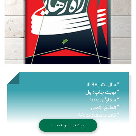
* سال نشر:۱۳۹۷
* نوبت چاپ:اول
* شمارگان:۱۰۰۰
* قطــع: رقعی
* تعداد صفحات:۸۸
* نـوع جلـد: شومیز
بیشتر بخوانید...
* شابک: ۹۷۸۹۶۴۴۷۶۴۴۰۰