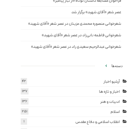
فراخوان مسابقه داستان کوتاه «از تبار پیامبر»
عصر شعر «آقای شهید» برگزار شد
شعرخوانی منصوره محمدی مزینان در عصر شعر «آقای شهید»
شعرخوانی فاطمه نانی‌زاد در عصر شعر «آقای شهید»
شعرخوانی عبدالرحیم سعیدی راد در عصر شعر «آقای شهید»
دسته‌ها
آرشیو اخبار
42
اخبار و تازه ها
137
ادبیات و هنر
136
اسلام
251
انقلاب اسلامی و دفاع مقدس
1