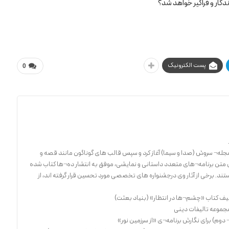
ندگار و فراگیر خواهد شد؟
پست الکترونیک
0
یات تحریریه¬ مجله¬ سروش (صدا و سیما) آغاز کرد و سپس قالب های گوناگون مانند قصه و
وشتن متن برنامه¬های متعدد داستانی و نمایشی، موفق به انتشار ده¬ها کتاب شده
د. برخی از آثار وی درجشنواره های تخصصی مورد تحسین قرار گرفته اند، از
لیف کتاب «چشم¬ها در انتظار» (بنیاد بعثت)
مجموعه تالیفات دینی
وم) برای نگارش برنامه¬ی «از سرزمین نور»