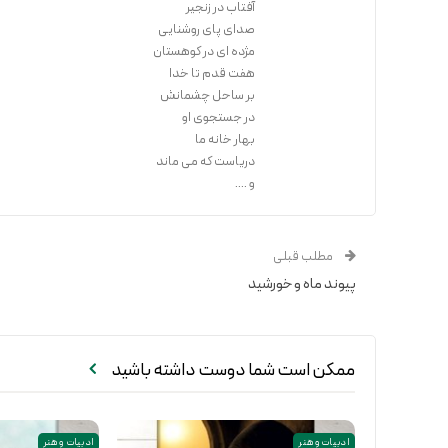
آفتاب در زنجیر
صدای پای روشنایی
مژده ای در کوهستان
هفت قدم تا خدا
بر ساحل چشمانش
در جستجوی او
بهار خانه ما
دریاست که می ماند
و ....
مطلب قبلی
پیوند ماه و خورشید
ممکن است شما دوست داشته باشید
ادبیات و هنر
ادبیات و هنر