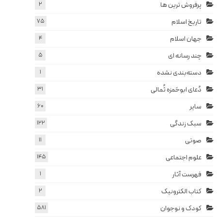
پرفروش ترین ها
2
تاریخ اسلام
75
جهان اسلام
4
چند رسانه ای
5
دسته‌بندی نشده
1
دُعای ابوحَمزه ثُمالی
31
سایر
60
سبک زندگی
122
صوتی
11
علوم اجتماعی
145
فهرست آثار
1
کتاب الکترونیک
2
کودک و نوجوان
581