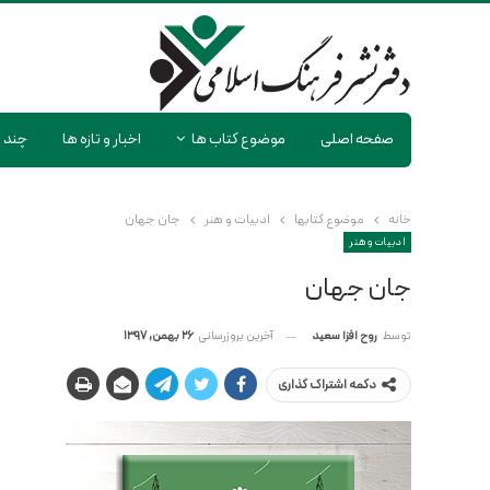
صفحه اصلی
موضوع کتاب ها
اخبار و تازه ها
چند ر
خانه
موضوع کتابها
ادبیات و هنر
جان جهان
ادبیات و هنر
جان جهان
آخرین بروزرسانی
26 بهمن, 1397
توسط
روح افزا سعید
دکمه اشتراک گذاری