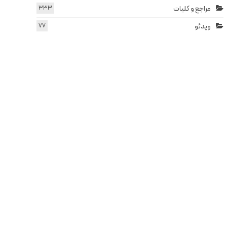
مراجع و کلیات
333
ویدئو
77