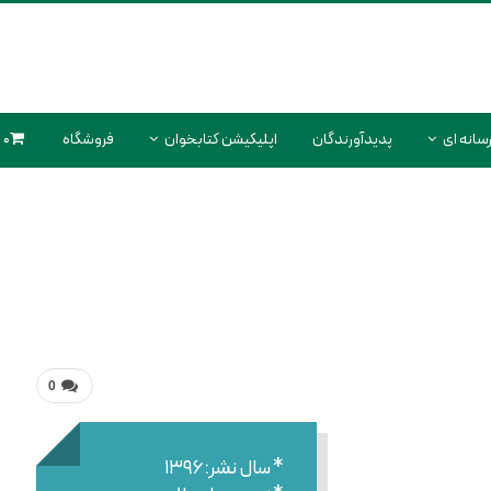
سانه ای
پدیدآورندگان
اپلیکیشن کتابخوان
فروشگاه
0 محصول
0
* سال نشر:۱۳۹۶