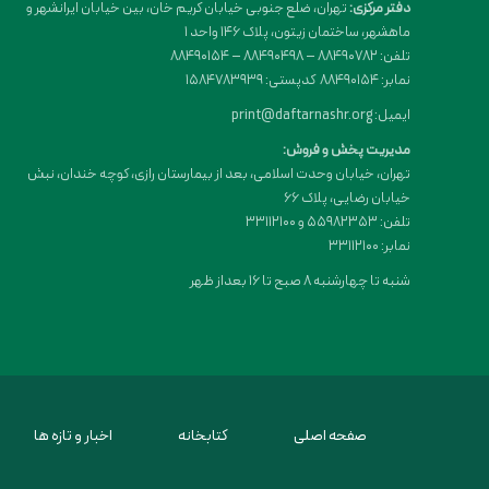
دفتر مرکزی:
تهران، ضلع جنوبی خیابان کریم خان، بین خیابان ایرانشهر و
ماهشهر، ساختمان زیتون، پلاک 146 واحد 1
تلفن: 88490782 – 88490498 – 88490154
نمابر: 88490154 کدپستی: 1584783939
ایمیل: print@daftarnashr.org
مدیریت پخش و فروش:
تهران، خیابان وحدت اسلامی، بعد از بیمارستان رازی، کوچه خندان، نبش
خیابان رضایی، پلاک ۶۶
تلفن: 55982353 و 33112100
نمابر: 33112100
شنبه تا چهارشنبه 8 صبح تا 16 بعداز ظهر
صفحه اصلی
کتابخانه
اخبار و تازه ها