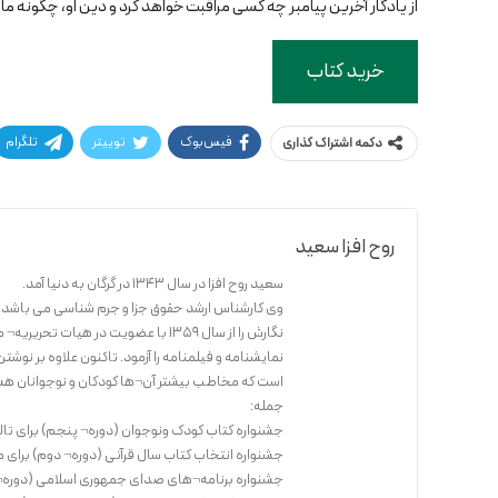
از یادگار آخرین پیامبر چه کسی مراقبت خواهد کرد و دین او، چگونه ما
خرید کتاب
فیس‌بوک
توییتر
تلگرام
دکمه اشتراک گذاری
روح افزا سعید
سعید روح افزا در سال 1343 در گرگان به دنیا آمد.
وی کارشناس ارشد حقوق جزا و جرم شناسی می باشد.
نگارش را از سال 1359 با عضویت در ه
نمایشنامه و فیلمنامه را آزمود. تاکنون علاوه بر ن
است که مخاطب بیشتر آن¬ها کودکان و نوجوانان هستن
جمله:
جشنواره کتاب کودک ونوجوان (دوره¬ پنجم) برای تا
جشنواره انتخاب کتاب سال قرآنی (دوره¬ دوم) برای 
جشنواره برنامه¬های صدای جمهوری اسلامی (دوره¬ د