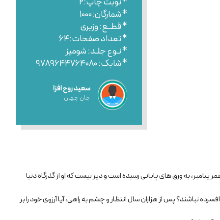
* نوبت چاپ:۲
* شمارگان:۱۰۰۰
* قطــع: وزیری
* تعداد صفحات:۶۴
* نـوع جلـد: شومیز
* شابک: ۹۷۸۹۶۴۴۷۶۴۰۸۰
سعید روح افزا
جان جهان
مر پیامبر، به ورق های پایانی رسیده است و دیر نیست که او از گذرگاه دنیا
افسرده نباشند؟ پس از هزاران سال انتظار و چشم به راهی، آیا آرزوی خود را بر