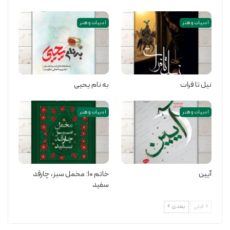
ادبیات و هنر
ادبیات و هنر
دنیای آشپزی، دنیایی بسیار وسیع است. در دنیا، غذاهای متنوع و دستورهای
طبخ بسیار زیادی وجود دارد و نیاز به تألیف کتابهای متعددی است. اما آنچه
این کتاب را از سایر کتابهایی که در این مورد نوشته شده متمایز می‌کند «تهیه
نیل تا فرات
به نام یحیی
آسان مواد آشپزی»، «قابل دسترس بودن آنها»، «پرخرج نبودن دستورهای
آشپزی» و «توجّه به ذائقه ایرانی» است.
ادبیات و هنر
ادبیات و هنر
خرید کتاب
آیین
خاتم ۱۰: مخمل سبز،‌ چارقد
سفید
قبلی
بعدی