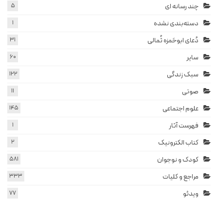
چند رسانه ای
5
دسته‌بندی نشده
1
دُعای ابوحَمزه ثُمالی
31
سایر
60
سبک زندگی
122
صوتی
11
علوم اجتماعی
145
فهرست آثار
1
کتاب الکترونیک
2
کودک و نوجوان
581
مراجع و کلیات
333
ویدئو
77