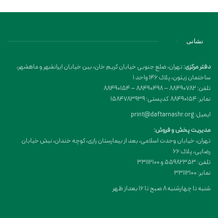
نشانی
دفتر مرکزی:
تهران، ضلع جنوبی خیابان کریم خان، بین خیابان ایرانشهر و ماهشهر،
ساختمان زیتون، پلاک 146 واحد 1
تلفن: 88490782 – 88490498 – 88490154
نمابر: 88490154 کدپستی: 1584783939
ایمیل: print@daftarnashr.org
مدیریت پخش و فروش:
تهران، خیابان وحدت اسلامی، بعد از بیمارستان رازی، کوچه خندان، نبش خیابان
رضایی، پلاک ۶۶
تلفن: 55982353 و 33112100
نمابر: 33112100
شنبه تا چهارشنبه 8 صبح تا 16 بعداز ظهر