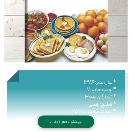
* سال نشر:۱۳۸۹
* نوبت چاپ:۷
* شمارگان:۳۰۰۰
* قطــع: رقعی
* تعداد صفحات:۲۵۶
* نـوع جلـد: شومیز
بیشتر بخوانید...
* شابک: ۹۷۸۹۶۴۴۷۶۰۹۰۷