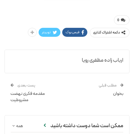
رویا ارباب زاده مظفری
آشپزی آسان
0
فیس‌بوک
توییتر
دکمه اشتراک گذاری
ارباب زاده مظفری رویا
مطلب قبلی
پست بعدی
بخوان
مقدمه فکری نهضت
مشروطیت
ممکن است شما دوست داشته باشید
همه