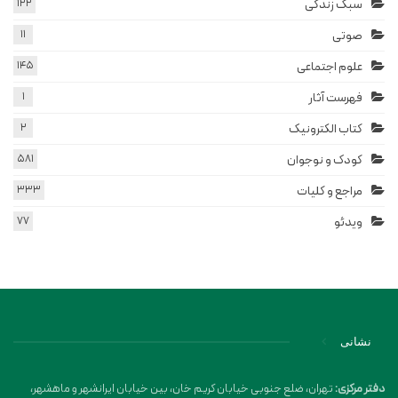
سبک زندگی
122
صوتی
11
علوم اجتماعی
145
فهرست آثار
1
کتاب الکترونیک
2
کودک و نوجوان
581
مراجع و کلیات
333
ویدئو
77
نشانی
دفتر مرکزی:
تهران، ضلع جنوبی خیابان کریم خان، بین خیابان ایرانشهر و ماهشهر،