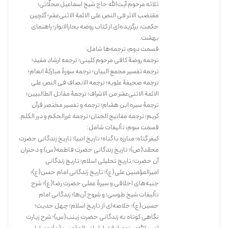
ثلاثه مرحوم آیت‌الله حاج شیخ اسماعیل محلّاتی؛
مقتضب الاثر فی النص علی الائمة الاثنی‌عشر؛ گلچین
حکمت، برگزیده‌ای از کتاب روضه بحارالانوار؛ راهنمای
بهشت.
قسمت دوم، ترجمه‌ها شامل:
ترجمه روضۀ کافی مرحوم کلینی؛ ترجمه ارشاد مفید؛
ترجمه تفسیر مجمع البیان؛ ترجمه سورۀ مبارکۀ انعام؛
ترجمه صحیفۀ علویه؛ ترجمه الانصاف فی النص علی
الائمة الاثنی‌عشر من الاشراف؛ ترجمۀ مقاتل الطالبیین؛
ترجمۀ سیره ابن هشام؛ ترجمه و تفسیر مختصر قرآن
کریم؛ ترجمه‌ مفاتیح الجنان؛ ترجمه غررالحکم و درر الکلم.
قسمت سوم، تألیفات شامل:
کیفر گناه؛ مبارزه با گناه؛ تاریخ انبیا؛ تاریخ زندگانی حضرت
محمّد(ص)؛ تاریخ زندگانی حضرت فاطمه(س) و دختران
آن حضرت؛ تاریخ تحلیلی اسلام؛ تاریخ زندگانی
امیرالمؤمنین علی‌(ع)؛ تاریخ زندگانی امام حسن‌(ع)؛
جنبه‌های اخلاقی و سیرۀ عملی حضرت رضا‌(ع)؛ شرح
تألیفات شیخ طوسی؛ و شروح آ‌ن‌ها؛ زندگانی امام
حسین‌(ع)؛ خلاصه‌ای از تاریخ اسلام؛ چهل حدیث؛
نگاهی کوتاه به زندگانی حضرت زینب(س)؛ شرح زیارت