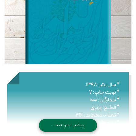
* سال نشر: ۱۳۹۸
* نوبت چاپ: ۷
* شمارگان: ۱۰۰۰
* قطــع: وزیری
* تعداد صفحات: ۴۱۶
* نـوع جلـد: سلیفون
بیشتر بخوانید...
* شابک: ۹۷۸۹۶۴۴۳۰۳۵۹۳