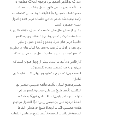
اسدالله نوراللّهی اصفهانی، مرحوم آیت‌الله مطهری و
آیت‌الله مدرس و درس خارج اصول و فقه را در محضر
حضرت امام خمینی(ره) فراگرفتند و تا سالی که امام به
ترکیه تبعید شدند، در تمامی جلسات درس فقه و اصول
ایشان حضور داشتند.
این کتاب، مجموعۀ وصیّت های اخلاقی و اجتماعی پیامبر(ص) و ائمّه
ایشان از همان سال‌های نخست تحصیل، علاقۀ وافری به
معصومین علیهم السلام است که توسط مؤلف، جمع آوری و با قلمی ساده و
مطالعۀ حدیث و تفسیر و تاریخ داشتند و پیوسته در
روان، ترجمه شده است.
حاشیۀ درس‌های صرف و نحو و فقه و اصول و سایر
درس‌ها، در اوقات فراغت به مطالعۀ کتاب‌های تاریخی و
تفاسیر شیعه و سنی و احادیث اهل بیت: می‌پرداختند.
خرید کتاب
آثار قلمی و تألیفات استاد بیش از چهل عنوان است که
می‌توان به سه قسمت عمده تقسیم کرد:
قسمت اول؛ تصحیح و تعلیق و پاورقی کتاب‌ها و متون
شامل:
تفسیر مجمع البیان، تألیف علّامه طبرسی؛ تفسیر نور
الثقلین، تألیف شیخ عبدعلی حویزی؛ تفسیر عیاشی؛
دارالسلام حاجی نوری؛ مناقب ابن شهرآشوب؛ ‌کشف
الغمّة مرحوم علی ‌بن عیسی اِربلی؛ مرآة العقول مرحوم
علامه مجلسی؛ اثبات الهداة شیخ حرّ عاملی؛ ایقاظ
الهجعه فی اثبات الرجعه، تألیف شیخ حر عاملی؛ نفقات