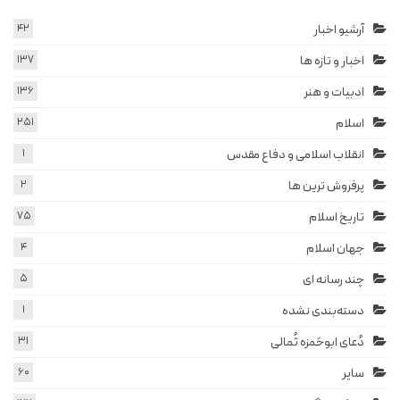
آرشیو اخبار
42
اخبار و تازه ها
137
ادبیات و هنر
136
اسلام
251
انقلاب اسلامی و دفاع مقدس
1
پرفروش ترین ها
2
تاریخ اسلام
75
جهان اسلام
4
چند رسانه ای
5
دسته‌بندی نشده
1
دُعای ابوحَمزه ثُمالی
31
سایر
60