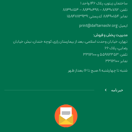
ساختمان زیتون، پلاک 146 واحد 1
تلفن: 88490782 – 88490498 – 88490154
نمابر: 88490154 کدپستی: 1584783939
ایمیل: print@daftarnashr.org
مدیریت پخش و فروش:
تهران، خیابان وحدت اسلامی، بعد از بیمارستان رازی، کوچه خندان، نبش خیابان
رضایی، پلاک ۶۶
تلفن: 55982353 و 33112100
نمابر: 33112100
شنبه تا چهارشنبه 8 صبح تا 16 بعداز ظهر
خبرنامه