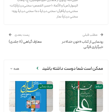
امین‌الله؛ پرتوی از فضایل امیرالمؤمنین(ع)؛ وصایا
الرسول(ص) و الأئمة:‌؛ احسن القصص؛ سخنی‌دربارۀ‌‌زکات؛
سخنی‌دربارۀقرآن؛ سخنی دربارۀ دعا؛ سخنی دربارۀ روزه؛
سخنی دربارۀ نماز.
مطلب قبلی
پست بعدی
رونمایی از کتاب «خون خدا» در
معارف گیاهی (۸ جلدی)
خبرگزاری قرآنی
ممکن است شما دوست داشته باشید
همه
اسلام
سبک زندگی