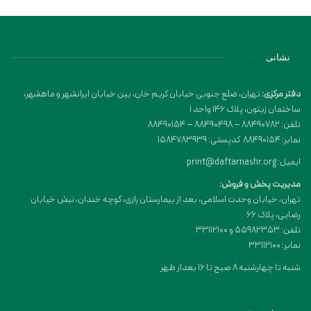
نشانی
دفتر مرکزی:
تهران، ضلع جنوبی خیابان کریم خان، بین خیابان ایرانشهر و ماهشهر،
ساختمان زیتون، پلاک 146 واحد 1
تلفن: 88490782 – 88490498 – 88490154
نمابر: 88490154 کدپستی: 1584783939
ایمیل: print@daftarnashr.org
مدیریت پخش و فروش:
تهران، خیابان وحدت اسلامی، بعد از بیمارستان رازی، کوچه خندان، نبش خیابان
رضایی، پلاک ۶۶
تلفن: 55982353 و 33112100
نمابر: 33112100
شنبه تا چهارشنبه 8 صبح تا 16 بعداز ظهر