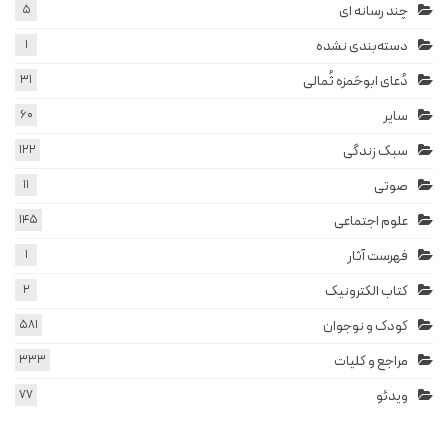
چند رسانه ای
5
دسته‌بندی نشده
1
دُعای ابوحَمزه ثُمالی
31
سایر
60
سبک زندگی
122
صوتی
11
علوم اجتماعی
145
فهرست آثار
1
کتاب الکترونیک
2
کودک و نوجوان
581
مراجع و کلیات
333
ویدئو
77