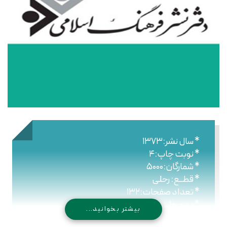
* سال نشر:۱۳۷۳
* نوبت چاپ:۴
* شمارگان:۵۰۰۰
* قطــع: رحلی
* تعداد صفحات:۱۳۲
* نـوع جلـد: شومیز
بیشتر بخوانید...
* شابک: ۹۶۴-۴۳۰-