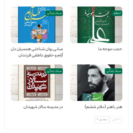
اسلام
سبک زندگی
حجت موجه ما
مبانی روان شناختی همسران دل
آرام و حقوق عاطفی فرزندان
سبک زندگی
سبک زندگی
هنر باهنر (دفتر ششم)
در مدرسه سالار شهیدان
قبلی
بعدی