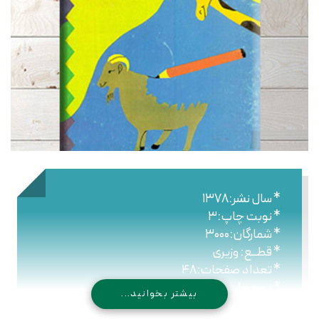
* سال نشر:۱۳۷۸
* نوبت چاپ:۳
* شمارگان:۳۰۰۰
* قطــع: وزیری
* تعداد صفحات:۴۸
* نـوع جلـد: شومیز
بیشتر بخوانید...
* شابک: ۹۷۸۹۶۴۴۳۰۶۵۷۰