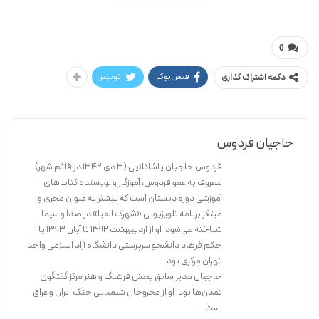
فردوس حاجیان
پیام شادی
0
فیس‌بوک
توییتر
دکمه اشتراک گذاری
حاجیان فردوس
فردوس حاجیان پاشاکلایی (۳ دی ۱۳۴۲ در قائم شهر)
معروف به عمو فردوس، آموزگار و نویسنده کتاب‌های
آموزشی دوره دبستان است که بیشتر به عنوان مجری و
مبتکر برنامه تلویزیونی «شهرک الفبا» در صدا و سیما
شناخته می‌شود. او از اردیبهشت ۱۳۹۲ تا آبان ۱۳۹۳ با
حکم فرهاد دانشجو سرپرستی دانشگاه آزاد اسلامی واحد
تهران مرکزی بود.
حاجیان مدیر سابق بخش فرهنگ و هنر مرکز گفتگوی
تمدن‌ها بود. او از مجروحان شیمیایی جنگ ایران و عراق
است.