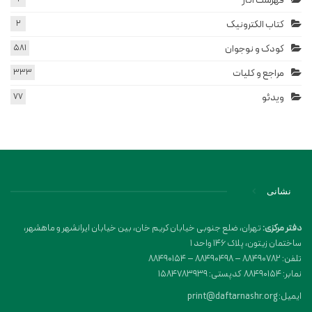
فهرست آثار
کتاب الکترونیک
2
کودک و نوجوان
581
مراجع و کلیات
333
ویدئو
77
نشانی
دفتر مرکزی:
تهران، ضلع جنوبی خیابان کریم خان، بین خیابان ایرانشهر و ماهشهر،
ساختمان زیتون، پلاک 146 واحد 1
تلفن: 88490782 – 88490498 – 88490154
نمابر: 88490154 کدپستی: 1584783939
ایمیل: print@daftarnashr.org