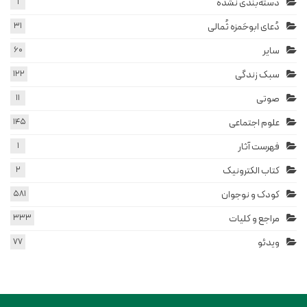
دسته‌بندی نشده
1
دُعای ابوحَمزه ثُمالی
31
سایر
60
سبک زندگی
122
صوتی
11
علوم اجتماعی
145
فهرست آثار
1
کتاب الکترونیک
2
کودک و نوجوان
581
مراجع و کلیات
333
ویدئو
77