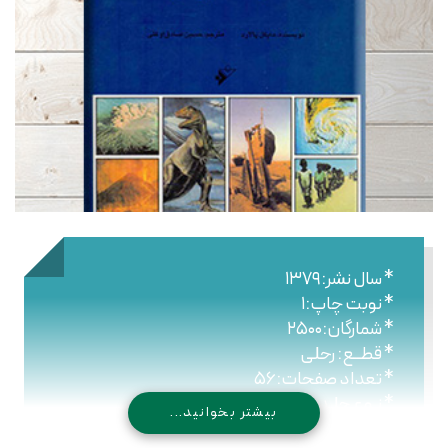
* سال نشر:۱۳۷۹
* نوبت چاپ:۱
* شمارگان:۲۵۰۰
* قطــع: رحلی
* تعداد صفحات:۵۶
* نـوع جلـد: شومیز
بیشتر بخوانید...
* شابک: ۹۷۸۹۶۴۴۳۰۶۴۴۰