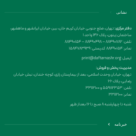
نشانی
دفتر مرکزی:
تهران، ضلع جنوبی خیابان کریم خان، بین خیابان ایرانشهر و ماهشهر،
ساختمان زیتون، پلاک 146 واحد 1
تلفن: 88490782 – 88490498 – 88490154
نمابر: 88490154 کدپستی: 1584783939
ایمیل: print@daftarnashr.org
مدیریت پخش و فروش:
تهران، خیابان وحدت اسلامی، بعد از بیمارستان رازی، کوچه خندان، نبش خیابان
رضایی، پلاک ۶۶
تلفن: 55982353 و 33112100
نمابر: 33112100
شنبه تا چهارشنبه 8 صبح تا 16 بعداز ظهر
خبرنامه