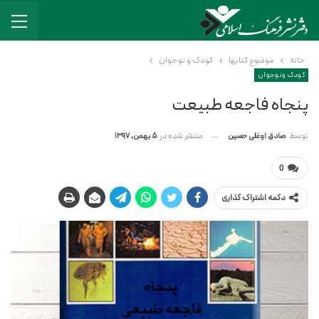
خانه
موضوع کتابها
کودک و نوجوان
کودک و نوجوان
پنجاه فاجعه طبیعت
منتشر شده در
5 بهمن, 1397
توسط
صادق اوغلی حسین
0
دکمه اشتراک گذاری