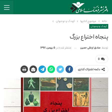
خانه
موضوع کتابها
کودک و نوجوان
کودک و نوجوان
پنجاه اختراع بزرگ
منتشر شده در
5 بهمن, 1397
توسط
صادق اوغلی حسین
0
دکمه اشتراک گذاری