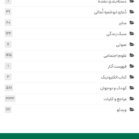
دسته‌بندی نشده
1
دُعای ابوحَمزه ثُمالی
31
سایر
60
سبک زندگی
122
صوتی
11
علوم اجتماعی
145
فهرست آثار
1
کتاب الکترونیک
2
کودک و نوجوان
581
مراجع و کلیات
333
ویدئو
77