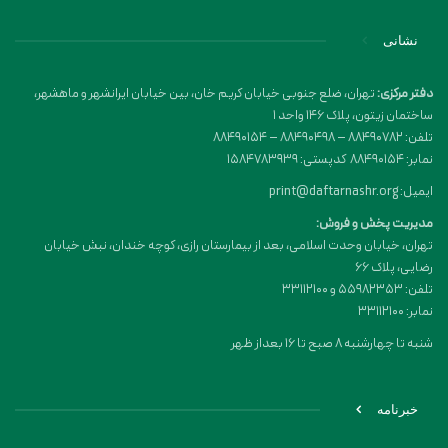
نشانی
دفتر مرکزی:
تهران، ضلع جنوبی خیابان کریم خان، بین خیابان ایرانشهر و ماهشهر،
ساختمان زیتون، پلاک 146 واحد 1
تلفن: 88490782 – 88490498 – 88490154
نمابر: 88490154 کدپستی: 1584783939
ایمیل: print@daftarnashr.org
مدیریت پخش و فروش:
تهران، خیابان وحدت اسلامی، بعد از بیمارستان رازی، کوچه خندان، نبش خیابان
رضایی، پلاک ۶۶
تلفن: 55982353 و 33112100
نمابر: 33112100
شنبه تا چهارشنبه 8 صبح تا 16 بعداز ظهر
خبرنامه