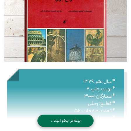
* سال نشر:۱۳۷۹
* نوبت چاپ:۲
* شمارگان:۳۰۰۰
* قطــع: رحلی
* تعداد صفحات:۵۶
* نـوع جلـد: شومیز
بیشتر بخوانید...
* شابک: ۹۷۸۹۶۴۴۳۰۵۶۱۰