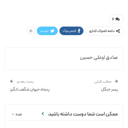
فیلیپ ویلینسون / حسین صادق اوغلی
پنجاه اختراع بزرگ
0
فیس‌بوک
توییتر
دکمه اشتراک گذاری
صادق اوغلی حسین
مطلب قبلی
پست بعدی
پسر جنگل
پنجاه حیوان شگفت انگیز
ممکن است شما دوست داشته باشید
همه