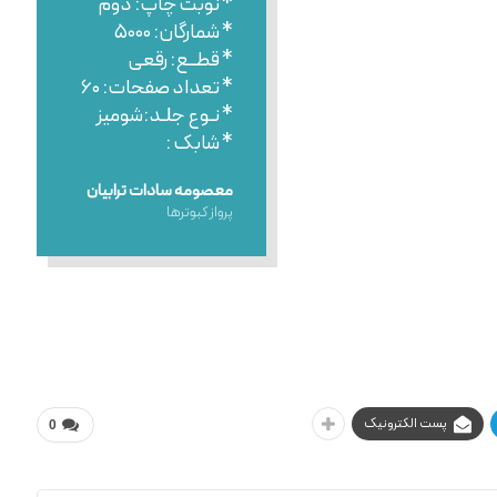
* نوبت چاپ: دوم
* شمارگان: ۵۰۰۰
* قطــع: رقعی
* تعداد صفحات: ۶۰
* نـوع جلـد:شومیز
* شابک :
معصومه سادات ترابیان
پرواز کبوترها
پست الکترونیک
0