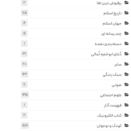
پرفروش ترین ها
2
تاریخ اسلام
75
جهان اسلام
4
چند رسانه ای
5
دسته‌بندی نشده
1
دُعای ابوحَمزه ثُمالی
31
سایر
60
سبک زندگی
122
صوتی
11
علوم اجتماعی
145
فهرست آثار
1
کتاب الکترونیک
2
کودک و نوجوان
581