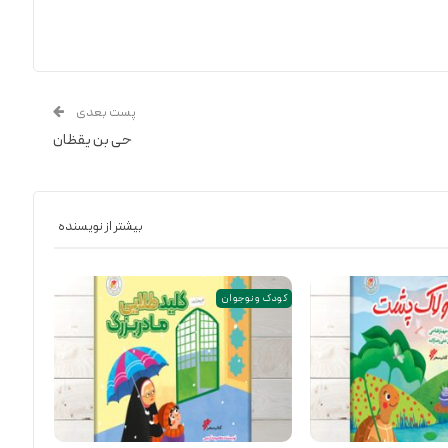
پست بعدی
حی بن یقظان
بیشتر از نویسنده
کودک و نوجوان