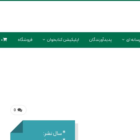
سانه ای
پدیدآورندگان
اپلیکیشن کتابخوان
فروشگاه
0 محصول
0
* سال نشر: