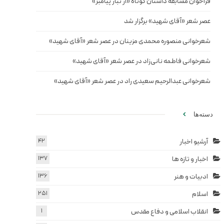
فراخوان مسابقه داستان کوتاه «از تبار پیامبر»
عصر شعر «آقای شهید» برگزار شد
شعرخوانی منصوره محمدی مزینان در عصر شعر «آقای شهید»
شعرخوانی فاطمه نانی‌زاد در عصر شعر «آقای شهید»
شعرخوانی عبدالرحیم سعیدی راد در عصر شعر «آقای شهید»
دسته‌ها
آرشیو اخبار
42
اخبار و تازه ها
137
ادبیات و هنر
136
اسلام
251
انقلاب اسلامی و دفاع مقدس
1