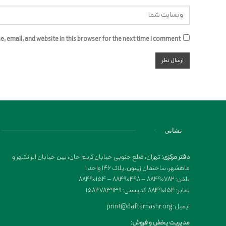
 email, and website in this browser for the next time I comment.
نشانی
دفتر مرکزی:
تهران، ضلع جنوبی خیابان کریم خان، بین خیابان ایرانشهر و
ماهشهر، ساختمان زیتون، پلاک 146 واحد 1
تلفن: 88490782 – 88490498 – 88490154
نمابر: 88490154 کدپستی: 1584783939
ایمیل: print@daftarnashr.org
مدیریت پخش و فروش: