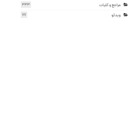
مراجع و کلیات
333
ویدئو
77