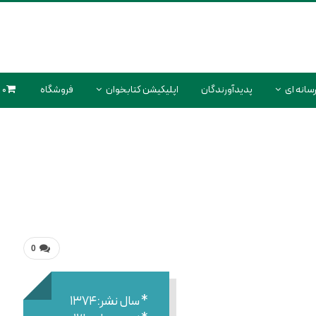
سانه ای
پدیدآورندگان
اپلیکیشن کتابخوان
فروشگاه
0 محصول
0
* سال نشر:۱۳۷۴