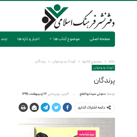
صفحه اصلی
موضوع کتاب ها
اخبار و تازه ها
چند ر
خانه
موضوع کتابها
کودک و نوجوان
پرندگان
کودک و نوجوان
پرندگان
آخرین بروزرسانی
12 اردیبهشت, 1399
توسط
دعوتی سیدابوالفتح
دکمه اشتراک گذاری