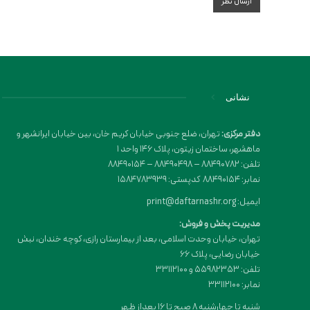
نشانی
دفتر مرکزی:
تهران، ضلع جنوبی خیابان کریم خان، بین خیابان ایرانشهر و
ماهشهر، ساختمان زیتون، پلاک 146 واحد 1
تلفن: 88490782 – 88490498 – 88490154
نمابر: 88490154 کدپستی: 1584783939
ایمیل: print@daftarnashr.org
مدیریت پخش و فروش:
تهران، خیابان وحدت اسلامی، بعد از بیمارستان رازی، کوچه خندان، نبش
خیابان رضایی، پلاک ۶۶
تلفن: 55982353 و 33112100
نمابر: 33112100
شنبه تا چهارشنبه 8 صبح تا 16 بعداز ظهر