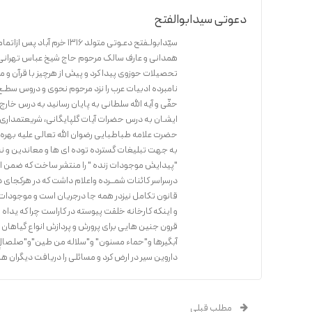
دعوتی سیدابوالفتح
سیّدابولـفتح دعـوتی متول
همدانی و عارف سالک مرحوم حاج شیخ عباس تهرانی 
تحصیلات حوزوی پیدا کرد و پیش از هرچیز با قرآن و 
نامبرده ادبیات عرب را نزد مرحوم نحوی و دروس سطـح ر
حقّی و آیه الله سلطانی به پایان رسانید به درس خا
ایشـان به درس حضرات آیات گلپایگانی، شریعتمداری 
حضرت علامه طباطبایی رضوان الله تعالی علیه بهره 
به جهت تبلیغات گسترده توده ای ها و معاندین و نش
"پیدایش موجودات زنده " را منتشر ساخت که ضمن ارا
درسراسر کائنات شمــرده واعلام داشت که در هرکجای
قانون تکامل نیزدر همه جا درجریان است و موجودات در
و اینکه کارخانه خلقت پیوسته در کاراست چرا که یداه
قرون جنین هایی برای پرورش و پردازش انواع گیاهان وج
آبگیرها و"حماء مسنون" و"سلاله من طین"و"صلصالٍ ک
داروین سیر در ارض کرد و مسائلی را دریافت دیگران هم 
مطلب قبلی