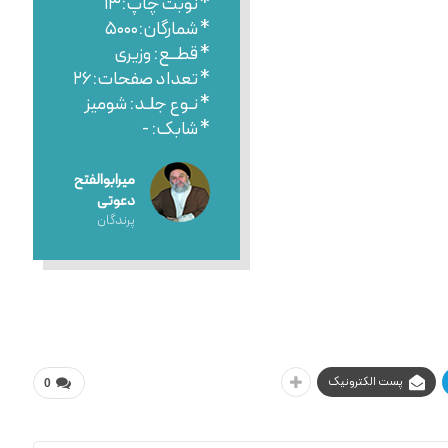
* نوبت چاپ:۱۳
* شمارگان:۵۰۰۰
* قطــع: وزیری
* تعداد صفحات:۲۶
* نـوع جلـد: شومیز
* شابک: -
میرابوالفتح
دعوتی
پرندگان
پست الکترونیک
0