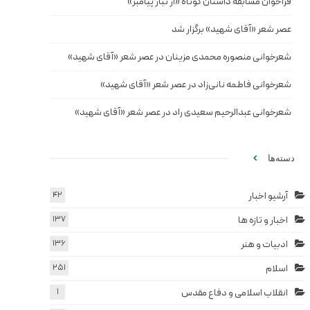
فراخوان مسابقه داستان کوتاه «از تبار پیامبر»
عصر شعر «آقای شهید» برگزار شد
شعرخوانی منصوره محمدی مزینان در عصر شعر «آقای شهید»
شعرخوانی فاطمه نانی‌زاد در عصر شعر «آقای شهید»
شعرخوانی عبدالرحیم سعیدی راد در عصر شعر «آقای شهید»
دسته‌ها
آرشیو اخبار
42
اخبار و تازه ها
137
ادبیات و هنر
136
اسلام
251
انقلاب اسلامی و دفاع مقدس
1