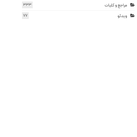
مراجع و کلیات
333
ویدئو
77