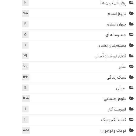
پرفروش ترین ها
2
تاریخ اسلام
75
جهان اسلام
4
چند رسانه ای
5
دسته‌بندی نشده
1
دُعای ابوحَمزه ثُمالی
31
سایر
60
سبک زندگی
122
صوتی
11
علوم اجتماعی
145
فهرست آثار
1
کتاب الکترونیک
2
کودک و نوجوان
581