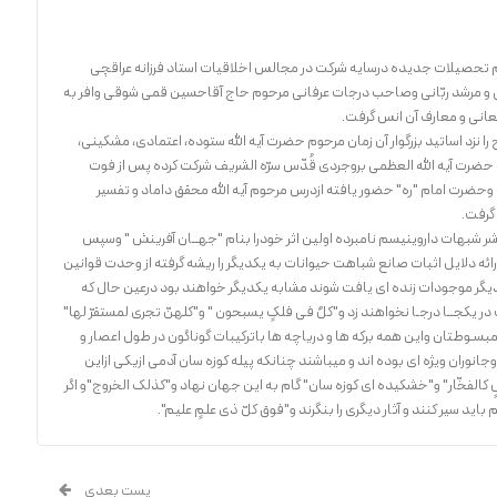
د 1316 خرم آباد پس ازاتمام تحصیلات جدیده درسایه شرکت در مجالس اخلاقیات استاد فرزانه عراقچی
و مرشد ربّانی وصاحب درجات عرفانی مرحوم حاج آقاحسین قمی شوقی وافر به
معانی و معارف آن انس گرفت.
ا نزد اساتید بزرگوار آن زمان مرحوم حضرت آیه الله ستوده، اعتمادی، مشکینی،
رج حضرت آیه الله العظمی بروجردی قُدّس سرّه الشریف شرکت کرده پس از فوت
وحضرت امام "ره" حضور یافته ازدرس مرحوم آیه الله محقق داماد و تفسیر
گرفت.
ر شبهات داروینیسم نامبرده اولین اثر خودرا بنام "جهــان آفرینش " وسپس
ئه دلایل اثبات صانع شباهت حیوانات به یکدیگر را ریشه گرفته از وحدت قوانین
 دیگر موجودات زنده ای یافت شوند مشابه یکدیگر خواهند بود درعین حال که
 یکجــا درجـا نخواهند زد و"کلٌ فی فلکٍ یسبحون " و"کلهنّ تجری لمستقرّ لها"
 مبسـوطتان واین همه برکه ها و دریاچه ها باترکیبات گوناگون در طول اعصار و
انوران ویژه ای بوده اند و میباشند چنانکه پیله کوزه سان آدمی ازیکی ازاین
الفخّار" و"خشکیده ای کوزه سان" گام به این جهان نهاد و"کذلک الخروج"و اگر
باید سیر کنند و آثار دیگری را بنگرند و"فوق کلّ ذی علمٍ علیم".
پست بعدی