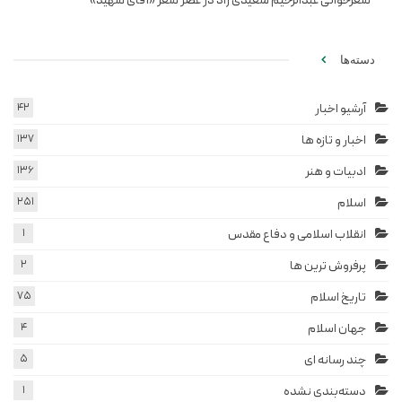
شعرخوانی عبدالرحیم سعیدی راد در عصر شعر «آقای شهید»
دسته‌ها
آرشیو اخبار
42
اخبار و تازه ها
137
ادبیات و هنر
136
اسلام
251
انقلاب اسلامی و دفاع مقدس
1
پرفروش ترین ها
2
تاریخ اسلام
75
جهان اسلام
4
چند رسانه ای
5
دسته‌بندی نشده
1