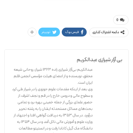
عبدالکریم بی آزار شیرازی
پاره پیامبر (ص) جلد ۷
0
فیس‌بوک
توییتر
دکمه اشتراک گذاری
بی آزار شیرازی عبدالکریم
عبدالکریم بی‌آزار شیرازی زاده ۱۳۲۳ شیراز، روحانی شیعه
محقق، نویسنده و از اعضای هیئت مؤسس انجمن قلم
ایران است.
وی بعد از اینکه مقدمات علوم حوزوی را در شیراز طی کرد
و سطوح عالی و دروس خارج را در قم و نجف اشرف، از
حضور علمای بزرگی از جمله خمینی بهره برد و تمامی
بحث‌های مسائل مستحدثه ایشان را به رشته تحریر
درآورد. در سال ۱۳۵۳ به دریافت گواهی افتا و اجتهاد از
وزارت علوم و آموزش عالی نائل آمد و در سال ۱۳۵۴ به
دانشگاه مک گیل کانادا رفت و در انستیتو مطالعات