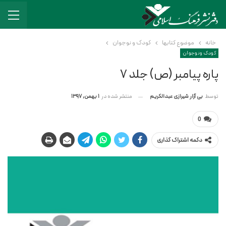
خانه
موضوع کتابها
کودک و نوجوان
کودک و نوجوان
پاره پیامبر (ص) جلد ۷
منتشر شده در
1 بهمن, 1397
توسط
بی آزار شیرازی عبدالکریم
0
دکمه اشتراک گذاری