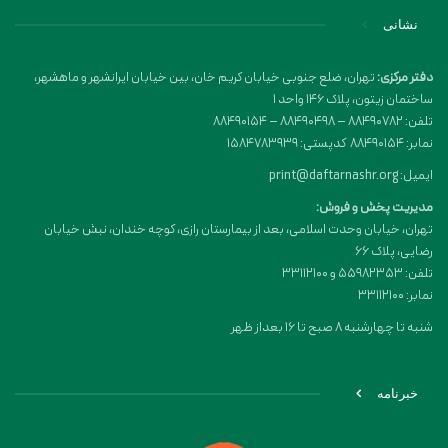
نشانی
دفتر مرکزی:
تهران، ضلع جنوبی خیابان کریم خان، بین خیابان ایرانشهر و ماهشهر،
ساختمان زیتون، پلاک 146 واحد 1
تلفن: 88490782 – 88490498 – 88490154
نمابر: 88490154 کدپستی: 1584783939
ایمیل: print@daftarnashr.org
مدیریت پخش و فروش:
تهران، خیابان وحدت اسلامی، بعد از بیمارستان رازی، کوچه خندان، نبش خیابان
رضایی، پلاک ۶۶
تلفن: 55982353 و 33112100
نمابر: 33112100
شنبه تا چهارشنبه 8 صبح تا 16 بعداز ظهر
خبرنامه