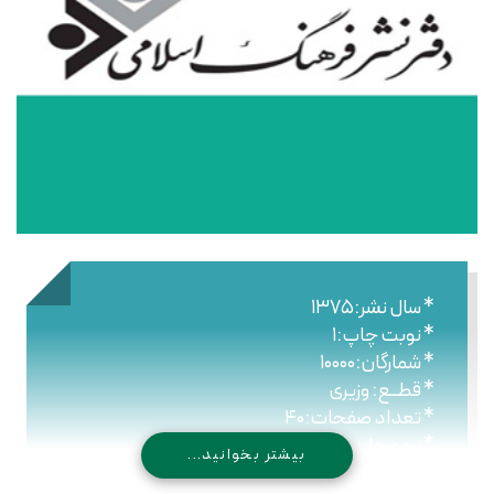
* سال نشر:۱۳۷۵
* نوبت چاپ:۱
* شمارگان:۱۰۰۰۰
* قطــع: وزیری
* تعداد صفحات:۴۰
* نـوع جلـد: شومیز
بیشتر بخوانید...
* شابک: -