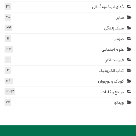
دُعای ابوحَمزه ثُمالی
31
سایر
60
سبک زندگی
122
صوتی
11
علوم اجتماعی
145
فهرست آثار
1
کتاب الکترونیک
2
کودک و نوجوان
581
مراجع و کلیات
333
ویدئو
77