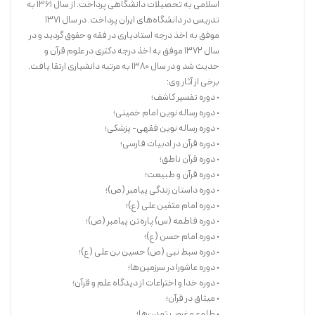
اسلامی به تحصیلات دانشگاهی پرداخت. از سال ۱۳۶۱ به
تدریس در دانشگاه‌های ایران پرداخت. در سال ۱۳۷۱
موفق به اخذ درجه استادیاری در فقه و حقوق گردید و در
سال ۱۳۷۲ موفق به اخذ درجه دکتری در علوم قرآن و
حدیث شد و در سال ۱۳۸۰ به مرتبه دانشیاری ارتقا یافت.
برخی از آثار وی:
• دوره تفسیر کاشف؛
• دوره رساله نوین امام خمینی؛
• دوره رساله نوین فقهی- پزشکی؛
• دوره قرآن در ادبیات فارسی؛
• دوره قرآن ناطق؛
• دوره قرآن و طبیعت؛
• دوره داستان زندگی پیامبر (ص)؛
• دوره امام متقین علی (ع)؛
• دوره فاطمه (س) پاره‌تن پیامبر (ص)؛
• دوره امام حسن (ع)؛
• دوره سبط نبی (ص) حسین بن علی (ع)؛
• دوره عاشورا در سرزمین‌ها؛
• دوره خدا و اختراعات از دیدگاه علم و قرآن؛
• میثاق در قرآن؛
• طلوع و غروب تمدن‌ها؛