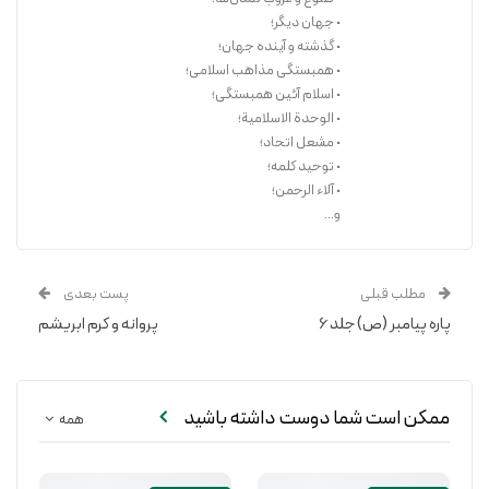
• جهان دیگر؛
• گذشته و آینده جهان؛
• همبستگی مذاهب اسلامی؛
• اسلام آئین همبستگی؛
• الوحدة الاسلامیة؛
• مشعل اتحاد؛
• توحید کلمه؛
• آلاء الرحمن؛
و...
مطلب قبلی
پست بعدی
پاره پیامبر (ص) جلد ۶
پروانه و کرم ابریشم
ممکن است شما دوست داشته باشید
همه