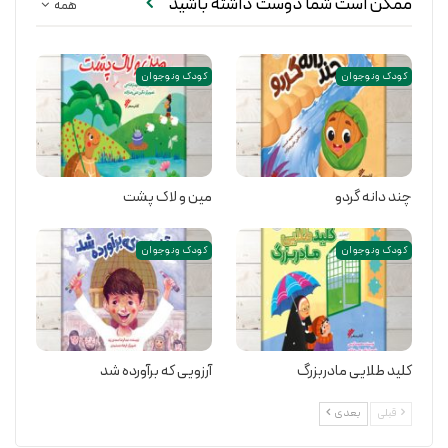
ممکن است شما دوست داشته باشید
همه
کودک و نوجوان
کودک و نوجوان
در این کتاب خلاصه ای از آموزش طراحی و اطلاعات عمومی دیگری همراه با
تصاویر ارائه شده است. این مطالب و تصاویر پرسش هایی در ذهن کودکان
مطرح می کند. امید است شما ولی محترم و مربی عزیر پاسخ این پرسش ها را
چند دانه گردو
مین و لاک پشت
بدهید و یا برای پیدا کردن جواب، آنها را راهنمایی کنید.
کودک و نوجوان
کودک و نوجوان
خرید کتاب
کلید طلایی مادربزرگ
آرزویی که برآورده شد
قبلی
بعدی