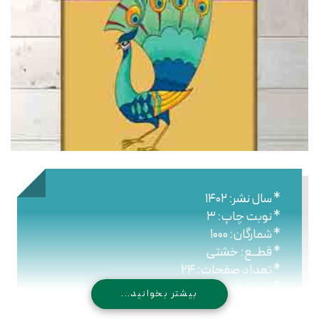
* سال نشر: ۱۴۰۲
* نوبت چاپ: ۳
* شمارگان: ۱۰۰۰
* قطــع: خشتی
* تعداد صفحات: ۲۴
* نـوع جلـد: شومیز
بیشتر بخوانید...
* شابک: ۹۷۸۹۶۴۴۳۰۷۶۴۵