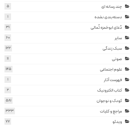
چند رسانه ای
5
دسته‌بندی نشده
1
دُعای ابوحَمزه ثُمالی
31
سایر
60
سبک زندگی
122
صوتی
11
علوم اجتماعی
145
فهرست آثار
1
کتاب الکترونیک
2
کودک و نوجوان
581
مراجع و کلیات
333
ویدئو
77