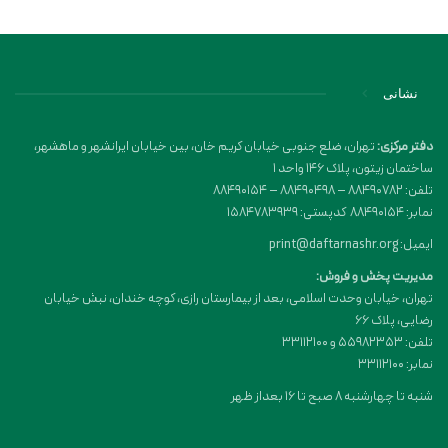
نشانی
دفتر مرکزی:
تهران، ضلع جنوبی خیابان کریم خان، بین خیابان ایرانشهر و ماهشهر،
ساختمان زیتون، پلاک 146 واحد 1
تلفن: 88490782 – 88490498 – 88490154
نمابر: 88490154 کدپستی: 1584783939
ایمیل: print@daftarnashr.org
مدیریت پخش و فروش:
تهران، خیابان وحدت اسلامی، بعد از بیمارستان رازی، کوچه خندان، نبش خیابان
رضایی، پلاک ۶۶
تلفن: 55982353 و 33112100
نمابر: 33112100
شنبه تا چهارشنبه 8 صبح تا 16 بعداز ظهر