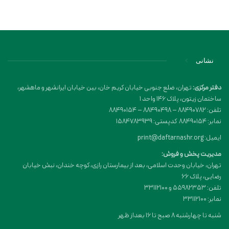
نشانی
دفتر مرکزی:
تهران، ضلع جنوبی خیابان کریم خان، بین خیابان ایرانشهر و ماهشهر،
ساختمان زیتون، پلاک 146 واحد 1
تلفن: 88490782 – 88490498 – 88490154
نمابر: 88490154 کدپستی: 1584783939
ایمیل: print@daftarnashr.org
مدیریت پخش و فروش:
تهران، خیابان وحدت اسلامی، بعد از بیمارستان رازی، کوچه خندان، نبش خیابان
رضایی، پلاک ۶۶
تلفن: 55982353 و 33112100
نمابر: 33112100
شنبه تا چهارشنبه 8 صبح تا 16 بعداز ظهر