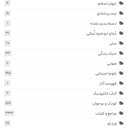
جهان اسلام
4
چند رسانه ای
5
دسته‌بندی نشده
1
دُعای ابوحَمزه ثُمالی
31
سایر
60
سبک زندگی
122
صوتی
11
علوم اجتماعی
145
فهرست آثار
1
کتاب الکترونیک
2
کودک و نوجوان
581
مراجع و کلیات
333
ویدئو
77