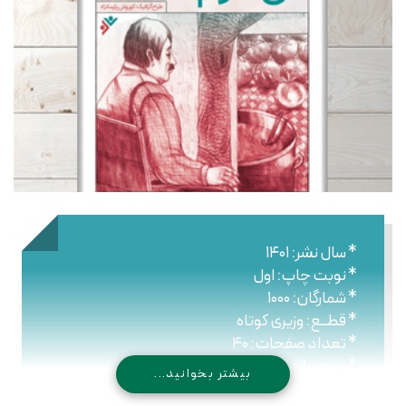
* سال نشر: ۱۴۰۱
* نوبت چاپ: اول
* شمارگان: ۱۰۰۰
* قطــع: وزیری کوتاه
* تعداد صفحات: ۴۰
* نـوع جلـد: شومیز
بیشتر بخوانید...
* شابک: ۹۷۸۹۶۴۴۳۰۴۳۹۲