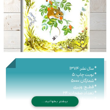
* سال نشر:۱۳۷۴
* نوبت چاپ:۵
* شمارگان:۵۰۰۰
* قطــع: وزیری
* تعداد صفحات:۲۴
* نـوع جلـد: شومیز
بیشتر بخوانید...
* شابک: -