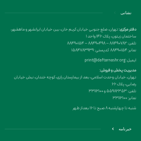
نشانی
دفتر مرکزی:
تهران، ضلع جنوبی خیابان کریم خان، بین خیابان ایرانشهر و ماهشهر،
ساختمان زیتون، پلاک 146 واحد 1
تلفن: 88490782 – 88490498 – 88490154
نمابر: 88490154 کدپستی: 1584783939
ایمیل: print@daftarnashr.org
مدیریت پخش و فروش:
تهران، خیابان وحدت اسلامی، بعد از بیمارستان رازی، کوچه خندان، نبش خیابان
رضایی، پلاک ۶۶
تلفن: 55982353 و 33112100
نمابر: 33112100
شنبه تا چهارشنبه 8 صبح تا 16 بعداز ظهر
خبرنامه