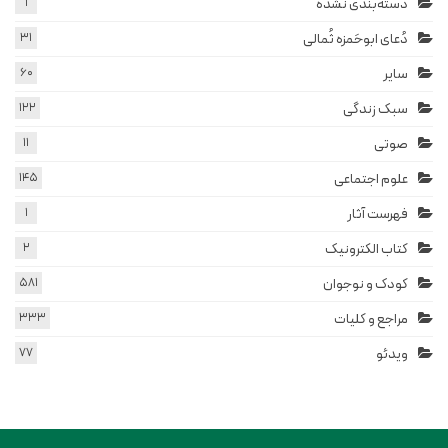
دسته‌بندی نشده
1
دُعای ابوحَمزه ثُمالی
31
سایر
60
سبک زندگی
122
صوتی
11
علوم اجتماعی
145
فهرست آثار
1
کتاب الکترونیک
2
کودک و نوجوان
581
مراجع و کلیات
333
ویدئو
77