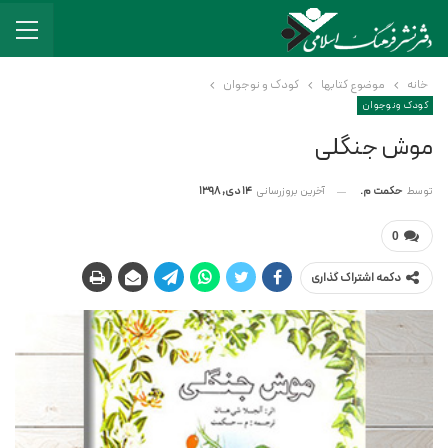
خانه
موضوع کتابها
کودک و نوجوان
کودک و نوجوان
موش جنگلی
آخرین بروزرسانی
14 دی, 1398
توسط
حکمت م.
0
دکمه اشتراک گذاری