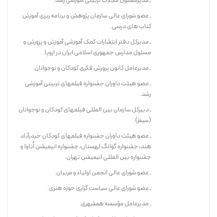
ـ مدیرمسئول مجلاّت تربیتی­ آموزشی رشد.
ـ عضو شورای عالی سازمان پژوهش و برنامه­ ریزی آموزش
کتاب های درسی.
ـ مدیرکل دفتر انتشارات کمک آموزشی آموزش و پرورش و
پنگوئن کوچولو بسیار کنجکاو است و دلش می‌خواهد از هر چیزی سر در
مسئول مدارس جمهوری اسلامی ایران در اروپا.
بیاورد. برای همین مرتب سؤال می‌کند؛ مثلا ً می‌خواهد بداند “عمق دریا چه
ـ مدیرعامل کانون پرورش فکری کودکان و نوجوانان.
قدر است؟”یک روز توی آب دریا شیرجه می‌زند و این سؤال را از حیوانات
ـ عضو هیئت داوران جشنواره فیلمهای تربیتی آموزشی
مختلف دریا می‌پرسد و به جواب نمی‌رسد. بعد سوار یک زیردریایی می‌شود
رشد.
و پایین و پایین‌تر می‌رود … تا شاید بفهمد عمق دریا چه قدر است. شما فکر
می‌کنید پنگوئن می‌تواند به جواب سؤالش برسد؟
ـ دبیرکل سازمان بین ­المللی فیلمهای کودکان و نوجوانان
(سیفژ).
ـ عضو هیئت داوران جشنواره فیلمهای کودکان حیدرآباد
هند، جشنواره­ گوانگ لهستان، جشنوار­ه­ انیمیشن اُتاوا و
جشنواره بین­ المللی انیمیشن تهران.
ـ عضو شورای عالی انجمن اولیاء و مربیان.
ـ عضو شورای عالی سیاست­ گزاری حوزه هنری.
ـ مدیرعامل مؤسسه همشهری.