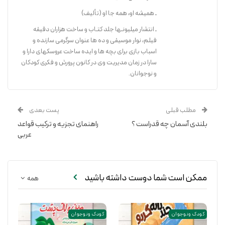
ـ همیشه او، همه جا او (تألیف)
ـ انتشار میلیونـها جلد کتـاب و ساخت هزاران دقیقه
فیلم، نوار موسیقی و ده­ ها عنوان سرگرمی سازنده و
اسباب­ بازی برای بچه­ ها و ایده ساخت عروسکهای دارا و
سارا در زمان مدیریت وی در کانون پرورش و فکری کودکان
و نوجوانان.
مطلب قبلی
پست بعدی
بلندی آسمان چه قدراست ؟
راهنمای تجزیه و ترکیب قواعد
عربی
ممکن است شما دوست داشته باشید
همه
کودک و نوجوان
کودک و نوجوان