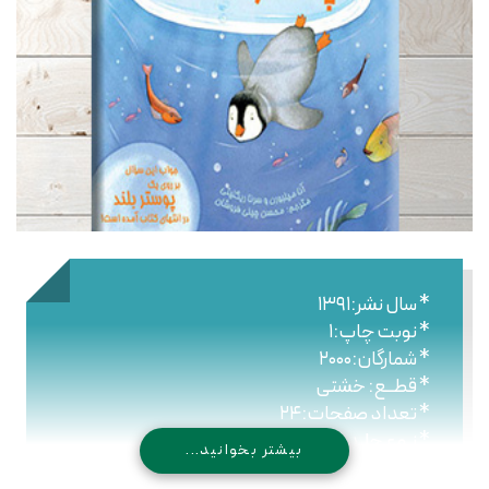
* سال نشر:۱۳۹۱
* نوبت چاپ:۱
* شمارگان:۲۰۰۰
* قطــع: خشتی
* تعداد صفحات:۲۴
* نـوع جلـد: سلیفون
بیشتر بخوانید...
* شابک: ۹۷۸۹۶۴۴۷۶۲۶۱۱