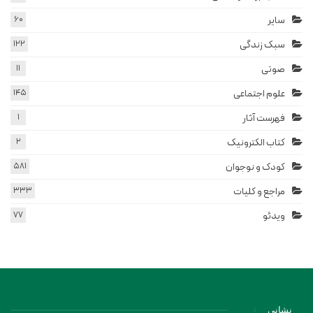
سایر
60
سبک زندگی
122
صوتی
11
علوم اجتماعی
145
فهرست آثار
1
کتاب الکترونیک
2
کودک و نوجوان
581
مراجع و کلیات
333
ویدئو
77
نشانی