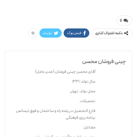
آنا میلبورن / محسن چینی فروشان
عمق دریا چه قدر است ؟
0
فیس‌بوک
توییتر
دکمه اشتراک گذاری
چینی فروشان محسن
آقای محسن چینی­ فروشان (مدیر عامل)
سال تولد: 1331
محل تولد: تهران
تحصیلات :
فارغ­ التحصیل در رشته راه و ساختمان و فوق لیسانس
برنامه­ ریزی فرهنگی
مشاغل: