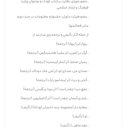
ـ عضو شورای نظارت بر کتاب کودک و نوجوان وزارت
فرهنگ و ارشاد اسلامی.
ـ عضو هیئت داوران جشنواره مطبوعات در چند دوره.
سایر فعالیتها:
از جمله آثار تألیفی و ترجمه وی عبارتند از:
ـ پرواز کن! پرواز! (ترجمه)
ـ گرگ در کمین، اثر سلینا هاستینگس (ترجمه)
ـ پسران صحرا، اثر کسلر کریستینا (ترجمه)
ـ صدای من، صدای او، اثر امی مک دونالد (ترجمه)
ـ آتش و دریا، اثر لینداسو پارک (ترجمه)
ـ عمق دریا چقدر است؟ اثر سرنا ریگلیتی (ترجمه)
ـ بلندی آسمان چقدر است؟ اثر آنامیلبورن (ترجمه)
ـ مغازه ­دار (مجموعه چند داستان کوتاه) (تألیف)
ـ او (تألیف)
ـ نقره ماهی (تألیف)