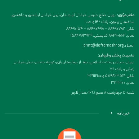
دفتر مرکزی:
تهران، ضلع جنوبی خیابان کریم خان، بین خیابان ایرانشهر و ماهشهر،
ساختمان زیتون، پلاک 146 واحد 1
تلفن: 88490782 – 88490498 – 88490154
نمابر: 88490154 کدپستی: 1584783939
ایمیل: print@daftarnashr.org
مدیریت پخش و فروش:
تهران، خیابان وحدت اسلامی، بعد از بیمارستان رازی، کوچه خندان، نبش خیابان
رضایی، پلاک ۶۶
تلفن: 55982353 و 33112100
نمابر: 33112100
شنبه تا چهارشنبه 8 صبح تا 16 بعداز ظهر
خبرنامه