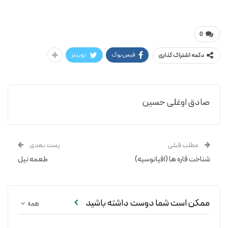
دیوید پیترسن / حسین صادق اوغلی
شناخت قاره ها (قطب جنوب)
0
فیس‌بوک
توییتر
دکمه اشتراک گذاری
صادق اوغلی حسین
مطلب قبلی
پست بعدی
شناخت قاره ها (اقیانوسیه)
طعمه نیل
ممکن است شما دوست داشته باشید
همه