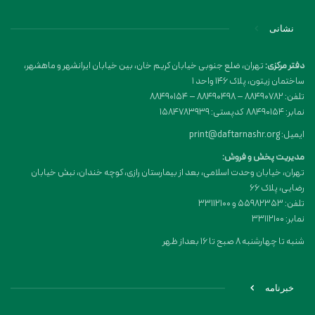
نشانی
دفتر مرکزی:
تهران، ضلع جنوبی خیابان کریم خان، بین خیابان ایرانشهر و ماهشهر،
ساختمان زیتون، پلاک 146 واحد 1
تلفن: 88490782 – 88490498 – 88490154
نمابر: 88490154 کدپستی: 1584783939
ایمیل: print@daftarnashr.org
مدیریت پخش و فروش:
تهران، خیابان وحدت اسلامی، بعد از بیمارستان رازی، کوچه خندان، نبش خیابان
رضایی، پلاک ۶۶
تلفن: 55982353 و 33112100
نمابر: 33112100
شنبه تا چهارشنبه 8 صبح تا 16 بعداز ظهر
خبرنامه