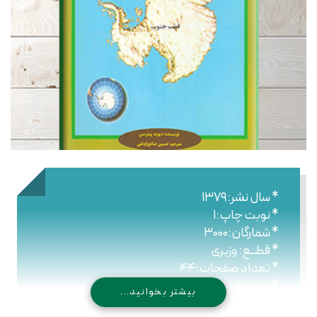
* سال نشر:۱۳۷۹
* نوبت چاپ:۱
* شمارگان:۳۰۰۰
* قطــع: وزیری
* تعداد صفحات:۴۴
* نـوع جلـد: شومیز
بیشتر بخوانید...
* شابک: ۹۷۸۹۶۴۴۳۰۹۰۱۴