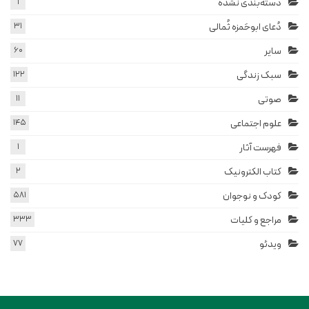
دسته‌بندی نشده
1
دُعای ابوحَمزه ثُمالی
31
سایر
60
سبک زندگی
122
صوتی
11
علوم اجتماعی
145
فهرست آثار
1
کتاب الکترونیک
2
کودک و نوجوان
581
مراجع و کلیات
333
ویدئو
77