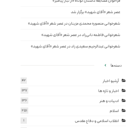
فراخوان مسابقه داستان کوتاه «از تبار پیامبر»
عصر شعر «آقای شهید» برگزار شد
شعرخوانی منصوره محمدی مزینان در عصر شعر «آقای شهید»
شعرخوانی فاطمه نانی‌زاد در عصر شعر «آقای شهید»
شعرخوانی عبدالرحیم سعیدی راد در عصر شعر «آقای شهید»
دسته‌ها
آرشیو اخبار
42
اخبار و تازه ها
137
ادبیات و هنر
136
اسلام
251
انقلاب اسلامی و دفاع مقدس
1