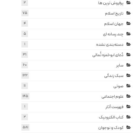
پرفروش ترین ها
2
تاریخ اسلام
75
جهان اسلام
4
چند رسانه ای
5
دسته‌بندی نشده
1
دُعای ابوحَمزه ثُمالی
31
سایر
60
سبک زندگی
122
صوتی
11
علوم اجتماعی
145
فهرست آثار
1
کتاب الکترونیک
2
کودک و نوجوان
581