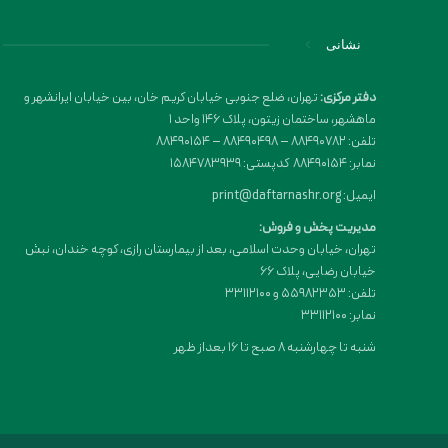
نشانی
دفتر مرکزی:
تهران، ضلع جنوبی خیابان کریم خان، بین خیابان ایرانشهر و
ماهشهر، ساختمان زیتون، پلاک 146 واحد 1
تلفن: 88490782 – 88490498 – 88490154
نمابر: 88490154 کدپستی: 1584783939
ایمیل: print@daftarnashr.org
مدیریت پخش و فروش:
تهران، خیابان وحدت اسلامی، بعد از بیمارستان رازی، کوچه خندان، نبش
خیابان رضایی، پلاک ۶۶
تلفن: 55982353 و 33112100
نمابر: 33112100
شنبه تا چهارشنبه 8 صبح تا 16 بعداز ظهر