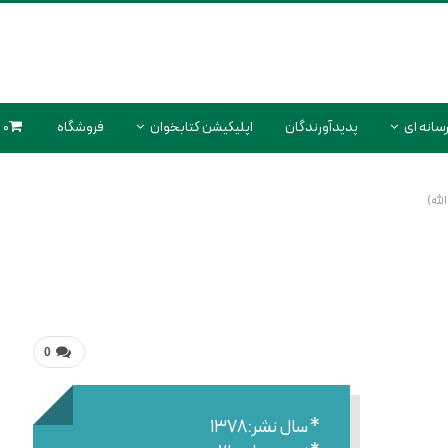
سانه ای
پدیدآورندگان
اپلیکیشن کتابخوان
فروشگاه
0 محصول
0
* سال نشر:۱۳۷۸