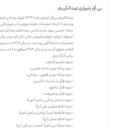
بی آزار شیرازی عبدالکریم
عبدالکریم بی‌آزار شیرازی زاده ۱۳۲۳ شیراز، روحانی شیعه محقق، نویسنده و از اعضای هیئت مؤسس انجمن قلم ایران است.
وی بعد از اینکه مقدمات علوم حوزوی را در شیراز طی 
فقه و حقوق گردید و در سال ۱۳۷۲ موفق به اخذ درجه دکتری در علوم قرآن و حدیث شد و در سال ۱۳۸۰ به مرتبه دانشیاری ارتقا یافت.
برخی از آثار وی:
• دوره تفسیر کاشف؛
• دوره رساله نوین امام خمینی؛
• دوره رساله نوین فقهی- پزشکی؛
• دوره قرآن در ادبیات فارسی؛
• دوره قرآن ناطق؛
• دوره قرآن و طبیعت؛
• دوره داستان زندگی پیامبر (ص)؛
• دوره امام متقین علی (ع)؛
• دوره فاطمه (س) پاره‌تن پیامبر (ص)؛
• دوره امام حسن (ع)؛
• دوره سبط نبی (ص) حسین بن علی (ع)؛