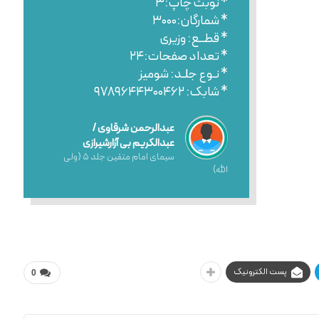
* نوبت چاپ:۳
* شمارگان:۳۰۰۰
* قطــع: وزیری
* تعداد صفحات:۲۴
* نـوع جلـد: شومیز
* شابک: ۹۷۸۹۶۴۴۳۰۰۴۶۲
عبدالرحمن شرقاوی /
عبدالکریم بی آزارشیرازی
سیمای امام متقین جلد ۵ (ولی
الله)
پست الکترونیک
0