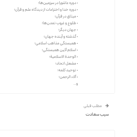
• دوره عاشورا در سرزمین‌ها؛
• دوره خدا و اختراعات از دیدگاه علم و قرآن؛
• میثاق در قرآن؛
• طلوع و غروب تمدن‌ها؛
• جهان دیگر؛
• گذشته و آینده جهان؛
• همبستگی مذاهب اسلامی؛
• اسلام آئین همبستگی؛
• الوحدة الاسلامیة؛
• مشعل اتحاد؛
• توحید کلمه؛
• آلاء الرحمن؛
و...
مطلب قبلی
سیب سعادت