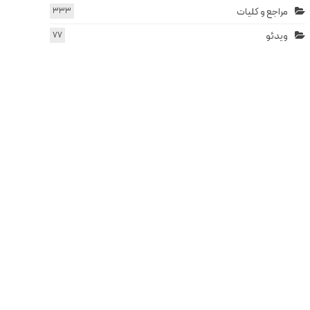
مراجع و کلیات
333
ویدئو
77