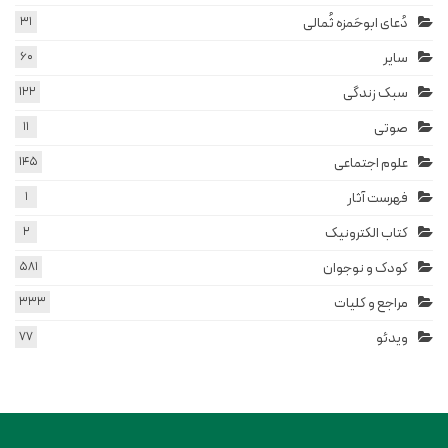
دُعای ابوحَمزه ثُمالی
31
سایر
60
سبک زندگی
122
صوتی
11
علوم اجتماعی
145
فهرست آثار
1
کتاب الکترونیک
2
کودک و نوجوان
581
مراجع و کلیات
333
ویدئو
77