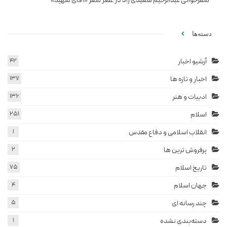
شعرخوانی عبدالرحیم سعیدی راد در عصر شعر «آقای شهید»
دسته‌ها
آرشیو اخبار
42
اخبار و تازه ها
137
ادبیات و هنر
136
اسلام
251
انقلاب اسلامی و دفاع مقدس
1
پرفروش ترین ها
2
تاریخ اسلام
75
جهان اسلام
4
چند رسانه ای
5
دسته‌بندی نشده
1