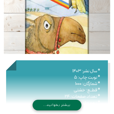
* سال نشر: ۱۴۰۳
* نوبت چاپ: ۵
* شمارگان: ۱۰۰۰
* قطــع: خشتی
* تعداد صفحات: ۲۴
* نـوع جلـد: شومیز
بیشتر بخوانید...
* شابک: ۹۷۸۹۶۴۴۷۶۴۵۹۲