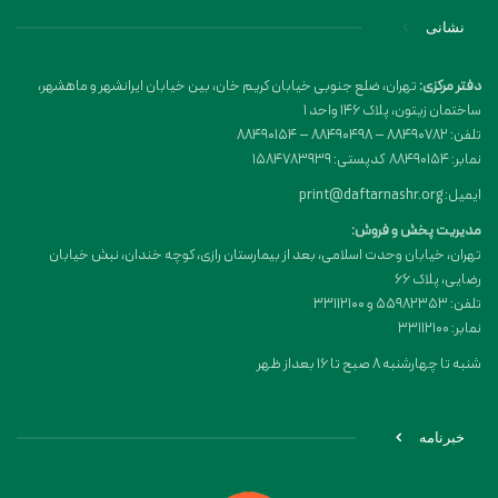
نشانی
دفتر مرکزی:
تهران، ضلع جنوبی خیابان کریم خان، بین خیابان ایرانشهر و ماهشهر،
ساختمان زیتون، پلاک 146 واحد 1
تلفن: 88490782 – 88490498 – 88490154
نمابر: 88490154 کدپستی: 1584783939
ایمیل: print@daftarnashr.org
مدیریت پخش و فروش:
تهران، خیابان وحدت اسلامی، بعد از بیمارستان رازی، کوچه خندان، نبش خیابان
رضایی، پلاک ۶۶
تلفن: 55982353 و 33112100
نمابر: 33112100
شنبه تا چهارشنبه 8 صبح تا 16 بعداز ظهر
خبرنامه