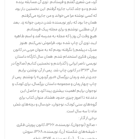
کرد، من شعری گفتم و فرستادم. توی آن مسابقه برنده
شدم و دو جلد کتاب جایزه گرفتم. این نخستین بار بود
که کسی نوشته مرا می‌خواند و من جایزه می‌گرفتم.
همان‌جا بود که باور نویسنده شدن درمن جوانه زد. بعد
از آن مطلبی نوشتم و برای مجله پیک فرستادم.
“موری گفت: «ای داد بیداد! عجب وضعی!»
هیچ وقت آن روز را که مجله به مدرسه آمد و اسم طاهره
بوتی گفت: «نکند دعوایشان بشود؟»
ایبد توی آن چاپ شده بود، فراموش نمی‌کنم. هنوز
مردها افسار دست‌کوتاه را گرفته بودند و این طرف و آن طرف می‌کشیدند.
مدرک دپیلمم را نگرفته بودم که به عنوان مربی در کانون
دست‌کوتاه، پاهایش را سفت روی زمین چسبانده بود و از جایش تکان
پرورش فکری استخدام شدم. همان سال کارگاه داستان
نمی‌خورد.
نویسی ناصر ایرانی را گذراندم و نخستین کتابم (صالح) در
سال ۱۳۶۳ در کانون چاپ شد. پس از آن نوشتن برایم
جدی‌تر شد و رمان بزرگسال «دور گردون» را نوشتم. پس از
خرید کتاب
چاپ چهار رمان و مجموعه داستان بزرگسال، برای کودک و
نوجوان برایم اهمیت بیشتری پیدا کرد و حاصل این
دغدغه تا امروز چیزی حدود هشتاد عنوان کتاب برای
گروه‌های سنی کودک، نوجوان، خردسال و بچه‌های شش
ماه تا سه سال است.
برخی از آثار :
• صالح (نوجوان)، نویسنده، ۱۳۶۶، کانون پرورش فکری
• شیشه‌های شکسته (ن)، نویسنده، ۱۳۶۸، سروش
• خروس جنگی (ن)، نویسنده، ۱۳۷۴، نقطه