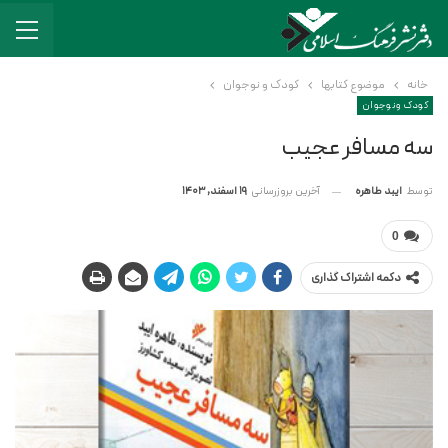
خانه
موضوع کتابها
کودک و نوجوان
کودک و نوجوان
سه مسافر عجیب
آخرین بروزرسانی
19 اسفند, 1403
توسط
ایبد طاهره
0
دکمه اشتراک گذاری