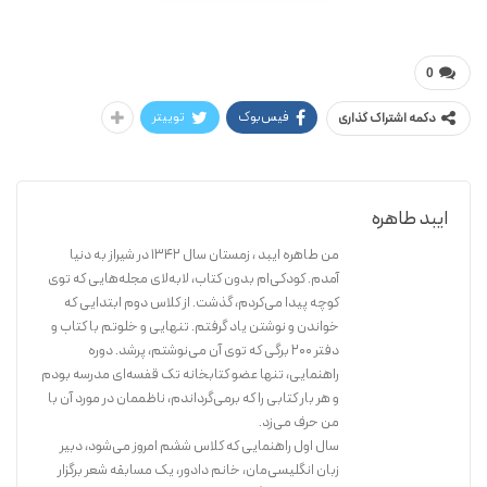
طاهره ایبد
سه مسافر عجیب
0
فیس‌بوک
توییتر
دکمه اشتراک گذاری
ایبد طاهره
من طاهره ایبد ، زمستان سال ۱۳۴۲ در شیراز به دنیا
آمدم. کودکی‌ام بدون کتاب، لابه‌لای مجله‌هایی که توی
کوچه پیدا می‌کردم، گذشت. از کلاس دوم ابتدایی که
خواندن و نوشتن یاد گرفتم. تنهایی و خلوتم با کتاب و
دفتر ۲۰۰ برگی که توی آن می‌نوشتم، پرشد. دوره
راهنمایی، تنها عضو کتابخانه تک قفسه‌ای مدرسه بودم
و هر بار کتابی را که برمی‌گرداندم، ناظممان در مورد آن با
من حرف می‌زد.
سال اول راهنمایی که کلاس ششم امروز می‌شود، دبیر
زبان انگلیسی‌مان، خانم دادور، یک مسابقه شعر برگزار