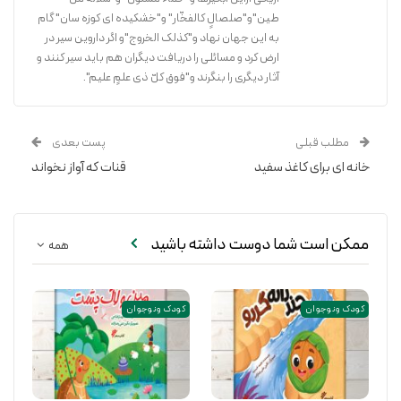
طین"و"صلصالٍ کالفخّار" و"خشکیده ای کوزه سان" گام
به این جهان نهاد و"کذلک الخروج"و اگر داروین سیر در
ارض کرد و مسائلی را دریافت دیگران هم باید سیر کنند و
آثار دیگری را بنگرند و"فوق کلّ ذی علمٍ علیم".
مطلب قبلی
پست بعدی
خانه ای برای کاغذ سفید
قنات که آواز نخواند
ممکن است شما دوست داشته باشید
همه
کودک و نوجوان
کودک و نوجوان