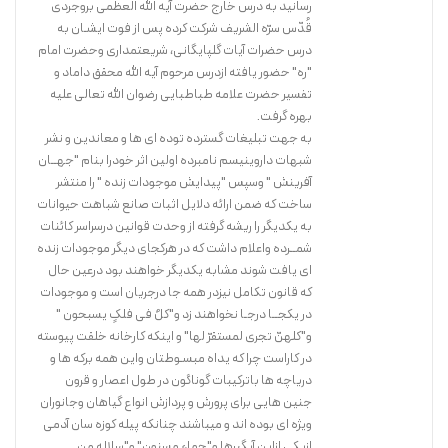
رسانید به درس خارج حضرت آیه الله العظمی بروجردی
قُدّس سرّه الشریف شرکت کرده پس از فوت ایشـان به
درس حضرات آیات گلپایگانی، شریعتمداری وحضرت امام
"ره" حضور یافته ازدرس مرحوم آیه الله محقق داماد و
تفسیر حضرت علامه طباطبایی رضوان الله تعالی علیه
بهره گرفت.
به جهت تبلیغات گسترده توده ای ها و معاندین و نشر
شبهات داروینیسم نامبرده اولین اثر خودرا بنام "جهــان
آفرینش " وسپس "پیدایش موجودات زنده " را منتشر
ساخت که ضمن ارائه دلایل اثبات صانع شباهت حیوانات
به یکدیگر را ریشه گرفته از وحدت قوانین درسراسر کائنات
شمــرده واعلام داشت که در هرکجای دیگر موجودات زنده
ای یافت شوند مشابه یکدیگر خواهند بود درعین حال
که قانون تکامل نیزدر همه جا درجریان است و موجودات
در یکجــا درجـا نخواهند زد و"کلٌ فی فلکٍ یسبحون "
و"کلهنّ تجری لمستقرّ لها" و اینکه کارخانه خلقت پیوسته
در کاراست چرا که یداه مبسـوطتان واین همه برکه ها و
دریاچه ها باترکیبات گوناگون در طول اعصار و قرون
جنین هایی برای پرورش و پردازش انواع گیاهان وجانوران
ویژه ای بوده اند و میباشند چنانکه پیله کوزه سان آدمی
ازیکی ازاین آبگیرها و"حماء مسنون" و"سلاله من