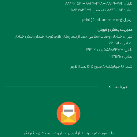
تلفن: 88490782 – 88490498 – 88490154
نمابر: 88490154 کدپستی: 1584783939
ایمیل: print@daftarnashr.org
مدیریت پخش و فروش:
تهران، خیابان وحدت اسلامی، بعد از بیمارستان رازی، کوچه خندان، نبش خیابان
رضایی، پلاک ۶۶
تلفن: 55982353 و 33112100
نمابر: 33112100
شنبه تا چهارشنبه 8 صبح تا 16 بعداز ظهر
خبرنامه
با عضویت در خبرنامه، از آخرین اخبار و تخفیف های دفتر نشر