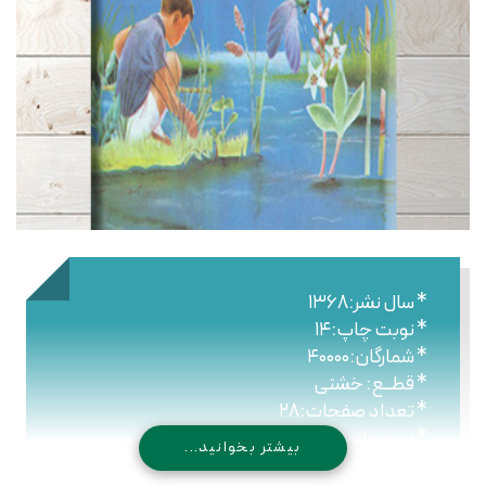
* سال نشر:۱۳۶۸
* نوبت چاپ:۱۴
* شمارگان:۴۰۰۰۰
* قطــع: خشتی
* تعداد صفحات:۲۸
* نـوع جلـد:شومیز
بیشتر بخوانید...