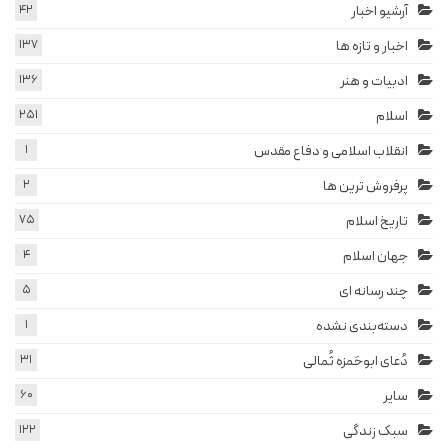
آرشیو اخبار
42
اخبار و تازه ها
137
ادبیات و هنر
136
اسلام
251
انقلاب اسلامی و دفاع مقدس
1
پرفروش ترین ها
2
تاریخ اسلام
75
جهان اسلام
4
چند رسانه ای
5
دسته‌بندی نشده
1
دُعای ابوحَمزه ثُمالی
31
سایر
60
سبک زندگی
122