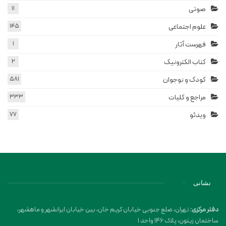
صوتی
11
علوم اجتماعی
145
فهرست آثار
1
کتاب الکترونیک
2
کودک و نوجوان
581
مراجع و کلیات
333
ویدئو
77
نشانی
دفتر مرکزی:
تهران، ضلع جنوبی خیابان کریم خان، بین خیابان ایرانشهر و ماهشهر،
ساختمان زیتون، پلاک 146 واحد 1