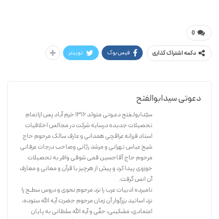
میرابوالفتح دعوتی
سنجاقکها
0
فیس‌بوک
توییتر
دکمه اشتراک گذاری
دعوتی سیدابوالفتح
سیّدابولـفتح دعـوتی متولد 1316 خرم آباد پس ازاتمام
تحصیلات جدیده درسایه شرکت در مجالس اخلاقیات
استاد فرزانه عراقچی همدانی و عارف سالک مرحوم حاج
شیخ عباس تهرانی و مرشد ربّانی وصاحب درجات عرفانی
مرحوم حاج آقاحسین قمی شوقی وافر به تحصیلات
حوزوی پیدا کرد و پیش از هرچیز با قرآن و معانی و معارف
آن انس گرفت.
نامبرده ادبیات عرب را نزد مرحوم نحوی و دروس سطـح را
نزد اساتید بزرگوار آن زمان مرحوم حضرت آیه الله ستوده،
اعتمادی، مشکینی، حقّی و آیه الله سلطانی به پایان