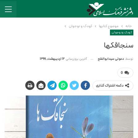
خانه
موضوع کتابها
کودک و نوجوان
کودک و نوجوان
سنجاقکها
آخرین بروزرسانی
12 اردیبهشت, 1399
توسط
دعوتی سیدابوالفتح
0
دکمه اشتراک گذاری