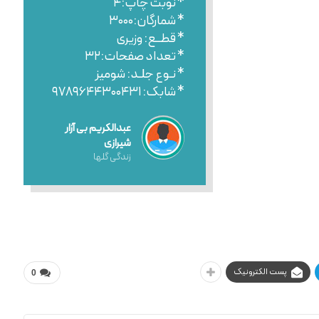
* نوبت چاپ:۴
* شمارگان:۳۰۰۰
* قطــع: وزیری
* تعداد صفحات:۳۲
* نـوع جلـد: شومیز
* شابک: ۹۷۸۹۶۴۴۳۰۰۴۳۱
عبدالکریم بی آزار
شیرازی
زندگی گلها
پست الکترونیک
0