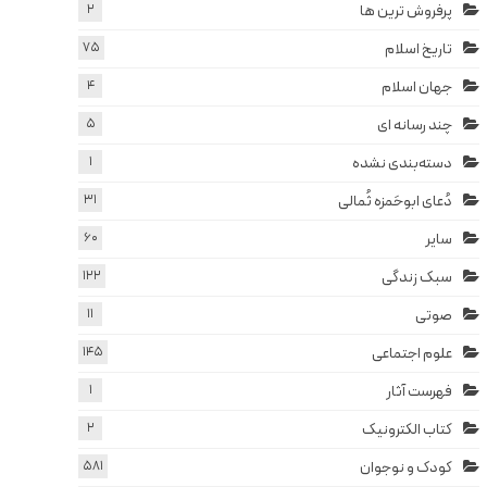
پرفروش ترین ها
2
تاریخ اسلام
75
جهان اسلام
4
چند رسانه ای
5
دسته‌بندی نشده
1
دُعای ابوحَمزه ثُمالی
31
سایر
60
سبک زندگی
122
صوتی
11
علوم اجتماعی
145
فهرست آثار
1
کتاب الکترونیک
2
کودک و نوجوان
581