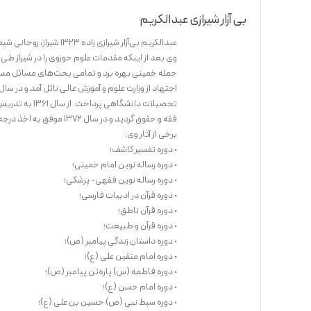
بی آزار شیرازی عبدالکریم
عبدالکریم بی‌آزار شیرازی زاده ۱۳۲۳ شیراز، روحانی شیعه محقق، نویسنده و از اعضای هیئت مؤسس انجمن قلم ایران است.
وی بعد از اینکه مقدمات علوم حوزوی را در شیراز طی 
فقه و حقوق گردید و در سال ۱۳۷۲ موفق به اخذ درجه دکتری در علوم قرآن و حدیث شد و در سال ۱۳۸۰ به مرتبه دانشیاری ارتقا یافت.
برخی از آثار وی:
• دوره تفسیر کاشف؛
• دوره رساله نوین امام خمینی؛
• دوره رساله نوین فقهی- پزشکی؛
• دوره قرآن در ادبیات فارسی؛
• دوره قرآن ناطق؛
• دوره قرآن و طبیعت؛
• دوره داستان زندگی پیامبر (ص)؛
• دوره امام متقین علی (ع)؛
• دوره فاطمه (س) پاره‌تن پیامبر (ص)؛
• دوره امام حسن (ع)؛
• دوره سبط نبی (ص) حسین بن علی (ع)؛