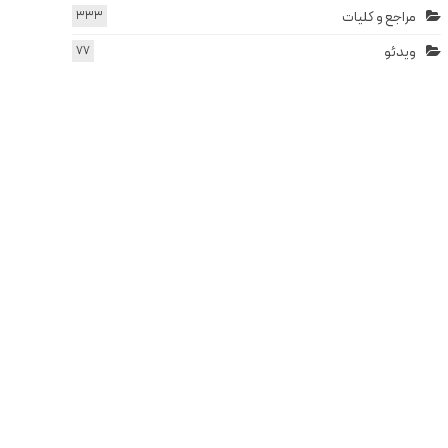
مراجع و کلیات
333
ویدئو
77