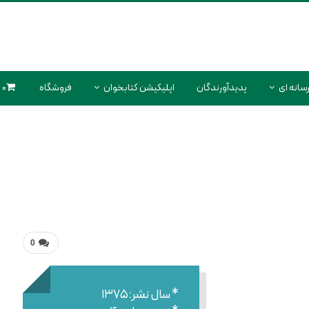
سانه ای
پدیدآورندگان
اپلیکیشن کتابخوان
فروشگاه
0 محصول
0
* سال نشر:۱۳۷۵