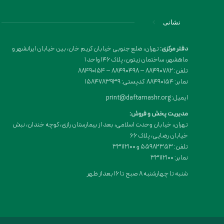
نشانی
دفتر مرکزی:
تهران، ضلع جنوبی خیابان کریم خان، بین خیابان ایرانشهر و
ماهشهر، ساختمان زیتون، پلاک 146 واحد 1
تلفن: 88490782 – 88490498 – 88490154
نمابر: 88490154 کدپستی: 1584783939
ایمیل: print@daftarnashr.org
مدیریت پخش و فروش:
تهران، خیابان وحدت اسلامی، بعد از بیمارستان رازی، کوچه خندان، نبش
خیابان رضایی، پلاک ۶۶
تلفن: 55982353 و 33112100
نمابر: 33112100
شنبه تا چهارشنبه 8 صبح تا 16 بعداز ظهر