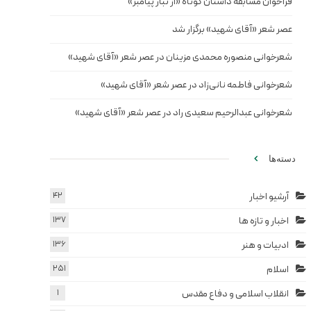
فراخوان مسابقه داستان کوتاه «از تبار پیامبر»
عصر شعر «آقای شهید» برگزار شد
شعرخوانی منصوره محمدی مزینان در عصر شعر «آقای شهید»
شعرخوانی فاطمه نانی‌زاد در عصر شعر «آقای شهید»
شعرخوانی عبدالرحیم سعیدی راد در عصر شعر «آقای شهید»
دسته‌ها
آرشیو اخبار
42
اخبار و تازه ها
137
ادبیات و هنر
136
اسلام
251
انقلاب اسلامی و دفاع مقدس
1