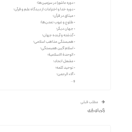
• دوره عاشورا در سرزمین‌ها؛
• دوره خدا و اختراعات از دیدگاه علم و قرآن؛
• میثاق در قرآن؛
• طلوع و غروب تمدن‌ها؛
• جهان دیگر؛
• گذشته و آینده جهان؛
• همبستگی مذاهب اسلامی؛
• اسلام آئین همبستگی؛
• الوحدة الاسلامیة؛
• مشعل اتحاد؛
• توحید کلمه؛
• آلاء الرحمن؛
و...
مطلب قبلی
زکریای رازی