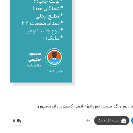
* نوبت چاپ:۶
* شمارگان:۲۰۰۰
* قطــع: رحلی
* تعداد صفحات:۳۲
* نـوع جلـد: شومیز
* شابک: -
محمود
حکیمی
دانشنامه
نوین جلد ۳
، نور، رنگ، صوت، اتم و انرژی اتمی، کامپیوتر و اتوماسیون.
پست الکترونیک
0