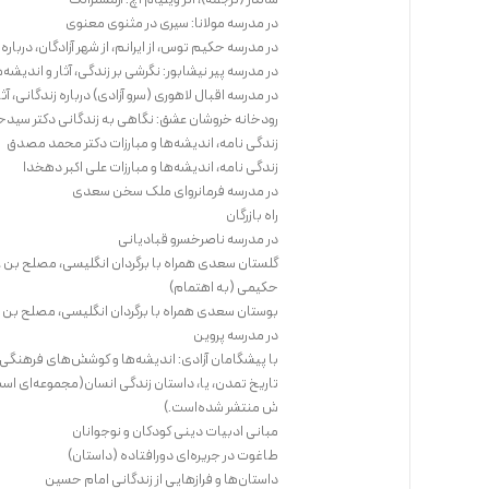
ساندر (ترجمه)، اثر ویلیام اچ. آرمسترانگ
در مدرسه مولانا: سیری در مثنوی معنوی
در مدرسه حکیم توس، از ایرانم، از شهر آزادگان، دربار
در مدرسه پیر نیشابور: نگرشی بر زندگی، آثار و اندیش
در مدرسه اقبال لاهوری (سرو آزادی) درباره زندگانی، آ
رودخانه خروشان عشق: نگاهی به زندگانی دکتر سی
زندگی نامه، اندیشه‌ها و مبارزات دکتر محمد مصدق
زندگی نامه، اندیشه‌ها و مبارزات علی اکبر دهخدا
در مدرسه فرمانروای ملک سخن سعدی
راه بازرگان
در مدرسه ناصرخسرو قبادیانی
گلستان سعدی همراه با برگردان انگلیسی، مصلح بن 
حکیمی (به اهتمام)
بوستان سعدی همراه با برگردان انگلیسی، مصلح بن 
در مدرسه پروین
با پیشگامان آزادی: اندیشه‌ها و کوشش‌های فرهنگی 
ش منتشر شده‌است.)
مبانی ادبیات دینی کودکان و نوجوانان
طاغوت در جریره‌ای دورافتاده (داستان)
داستان‌ها و فرازهایی از زندگانی امام حسین