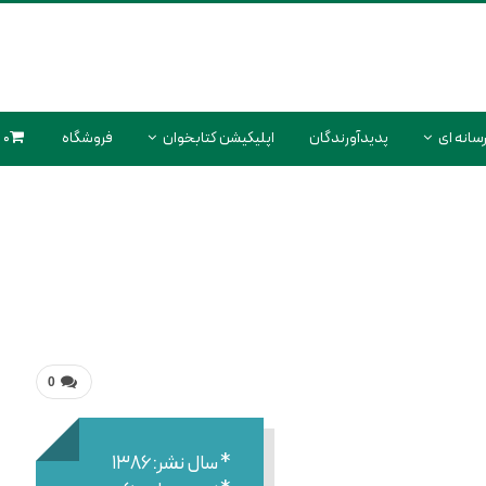
سانه ای
پدیدآورندگان
اپلیکیشن کتابخوان
فروشگاه
0 محصول
0
* سال نشر:۱۳۸۶