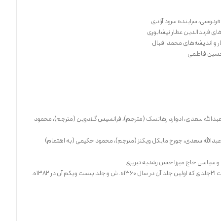
ه فردوسی، سراینده سرود آزادی
ه‌های فریدالدین عطار نیشابوری
ثار و اندیشه‌های محمد اقبال
دحسین فاطمی
عبدالله سعدی، ادوارد رهاتسک (مترجم)، فرانسیس گلادوین (مترجم)، محمود
عبدالله سعدی، جورج مایکل ویکنز (مترجم)، محمود حکیمی (به اهتمام)
و سیاسی حاج میرزا حسن رشدیه تبریزی
تاریخ تمدن، یا، داستان زندگی انسان(مجموعه‌ای است ۲۱جلدی که اولین جلد آن در سال ۱۳۶۰ه. ش و جلد بیست ویکم آن در ۱۳۸۲ه.