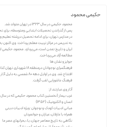
حکیمی محمود
محمود حکیمی در سال ۱۳۲۳ در تهران متولد شد.
پس از گذراندن تحصیلات ابتدایی ومتوسطه، برای تح
در مدارس تهران، برای ادامه تحصیل دررشته تعلیم و 
به تدریس در مراکز تربیت معلم پرداخت. وی اکنون به 
ایران و تاریخ تمدن است، می‌پردازد. محمود حکیمی از
مطالعه آزاد می‌پرداخت.
جوایز و نشان ها
افتتاح شد. وی در اوایل ده
فرهنگ عاشورایی لقب گرفت.
آثار وی عبارتند از:
غرب بیمار (نخستین کتاب محمود حکیمی که در سال ۱۳۵۱ه. ش منتشر شد)
انسان و الکترونیک (۱۳۵۲)
مبانی ادبیات کودک و نوجوان: ویژه ادبیات دینی
همراه با عارفان، عیاران و جوانمردان
نگاهی به تاریخ معاصر جهان، یا، بحرانهای عصر ما