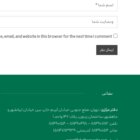
 email, and website in this browser for the next time I comment.
نشانی
دفتر مرکزی:
تهران، ضلع جنوبی خیابان کریم خان، بین خیابان ایرانشهر و
ماهشهر، ساختمان زیتون، پلاک 146 واحد 1
تلفن: 88490782 – 88490498 – 88490154
نمابر: 88490154 کدپستی: 1584783939