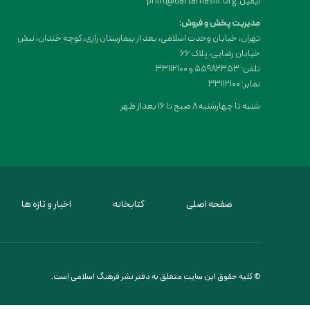
ایمیل: print@daftarnashr.org
مدیریت پخش و فروش:
تهران، خیابان وحدت اسلامی، بعد از بیمارستان رازی، کوچه خندان، نبش
خیابان رضایی، پلاک ۶۶
تلفن: 55982353 و 33112100
نمابر: 33112100
شنبه تا چهارشنبه 8 صبح تا 16 بعداز ظهر
صفحه اصلی
کتابخانه
اخبار و تازه ها
© کلیه حقوق این سایت متعلق به دفتر نشر فرهنگ اسلامی است.