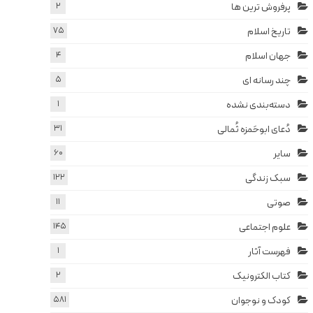
پرفروش ترین ها
2
تاریخ اسلام
75
جهان اسلام
4
چند رسانه ای
5
دسته‌بندی نشده
1
دُعای ابوحَمزه ثُمالی
31
سایر
60
سبک زندگی
122
صوتی
11
علوم اجتماعی
145
فهرست آثار
1
کتاب الکترونیک
2
کودک و نوجوان
581