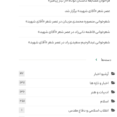
فراخوان مسابقه داستان کوتاه «از تبار پیامبر»
عصر شعر «آقای شهید» برگزار شد
شعرخوانی منصوره محمدی مزینان در عصر شعر «آقای شهید»
شعرخوانی فاطمه نانی‌زاد در عصر شعر «آقای شهید»
شعرخوانی عبدالرحیم سعیدی راد در عصر شعر «آقای شهید»
دسته‌ها
آرشیو اخبار
42
اخبار و تازه ها
137
ادبیات و هنر
136
اسلام
251
انقلاب اسلامی و دفاع مقدس
1