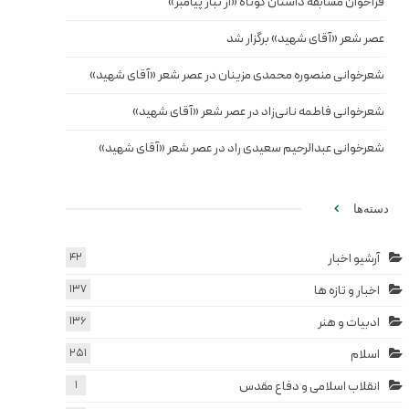
فراخوان مسابقه داستان کوتاه «از تبار پیامبر»
عصر شعر «آقای شهید» برگزار شد
شعرخوانی منصوره محمدی مزینان در عصر شعر «آقای شهید»
شعرخوانی فاطمه نانی‌زاد در عصر شعر «آقای شهید»
شعرخوانی عبدالرحیم سعیدی راد در عصر شعر «آقای شهید»
دسته‌ها
آرشیو اخبار
42
اخبار و تازه ها
137
ادبیات و هنر
136
اسلام
251
انقلاب اسلامی و دفاع مقدس
1