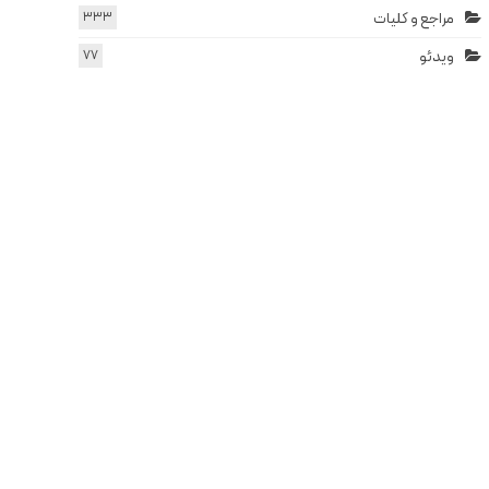
مراجع و کلیات
333
ویدئو
77