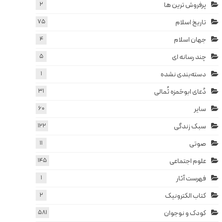
پرفروش ترین ها
2
تاریخ اسلام
75
جهان اسلام
4
چند رسانه ای
5
دسته‌بندی نشده
1
دُعای ابوحَمزه ثُمالی
31
سایر
60
سبک زندگی
122
صوتی
11
علوم اجتماعی
145
فهرست آثار
1
کتاب الکترونیک
2
کودک و نوجوان
581