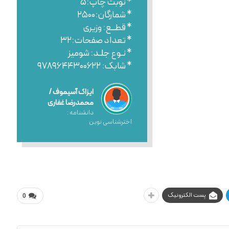
* نوبت چاپ:۵
* شمارگان:۲۵۰۰
* قطــع: وزیری
* تعداد صفحات:۳۲
* نـوع جلـد: شومیز
* شابک: ۹۷۸۹۶۴۴۳۰۰۶۲۲
ایزاک آسیموف /
محمدرضا غفاری
دانشنامه :
اخترشناسی نوین
پست الکترونیک
0