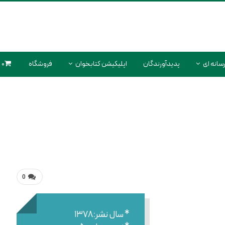
سانه ای
پدیدآورندگان
اپلیکیشن کتابخوان
فروشگاه
0 محصول
0
* سال نشر:۱۳۷۸