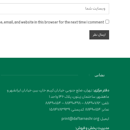
 email, and website in this browser for the next time I comment.
نشانی
دفتر مرکزی:
تهران، ضلع جنوبی خیابان کریم خان، بین خیابان ایرانشهر و
ماهشهر، ساختمان زیتون، پلاک 146 واحد 1
تلفن: 88490782 – 88490498 – 88490154
نمابر: 88490154 کدپستی: 1584783939
ایمیل: print@daftarnashr.org
مدیریت پخش و فروش: