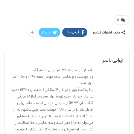
ایساپ / ناصر ایرانی
خر در پوست شیر
0
فیس‌بوک
توییتر
دکمه اشتراک گذاری
ایرانی ناصر
ناصر ایرانی متولد 1316 در تهران به دنیا آمد.
وی نویسنده و نمایش نامه نویس دهه 1340 و 1350 در
ایران است.
بنا به گفتهٔ وی او در آغاز ۱۴ سالگی (تابستان ۱۳۳۰) عضو
سازمان جوانان حزب تودهٔ ایران شد و در آغاز ۱۸ سالگی
(تابستان ۱۳۳۴) از سازمان جوانان استعفا داد. ایرانی
خاطراتش را در سال ۱۳۸۶ نوشته‌است، ولی تاکنون به آن
اجازهٔ انتشار نداده‌اند. از معروف‌ترین نمایشنامه‌های او
می‌توان به ما را مس کنید و سه نمایش‌نامهٔ کسالت‌بار
اشاره کرد. او همچنین نویسندهٔ کتاب داستان، تعاریف،