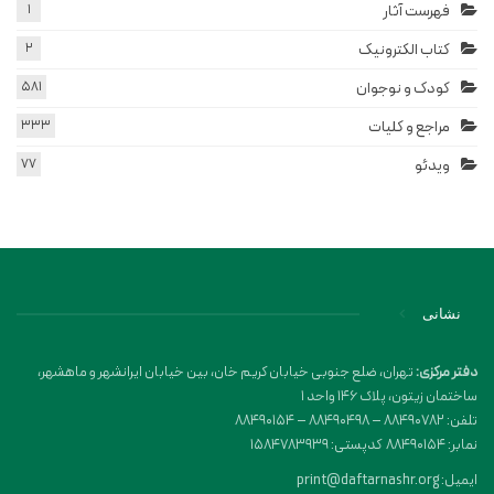
فهرست آثار
1
کتاب الکترونیک
2
کودک و نوجوان
581
مراجع و کلیات
333
ویدئو
77
نشانی
دفتر مرکزی:
تهران، ضلع جنوبی خیابان کریم خان، بین خیابان ایرانشهر و ماهشهر،
ساختمان زیتون، پلاک 146 واحد 1
تلفن: 88490782 – 88490498 – 88490154
نمابر: 88490154 کدپستی: 1584783939
ایمیل: print@daftarnashr.org