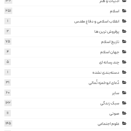
ادبیات و هنر
136
اسلام
251
انقلاب اسلامی و دفاع مقدس
1
پرفروش ترین ها
2
تاریخ اسلام
75
جهان اسلام
4
چند رسانه ای
5
دسته‌بندی نشده
1
دُعای ابوحَمزه ثُمالی
31
سایر
60
سبک زندگی
122
صوتی
11
علوم اجتماعی
145