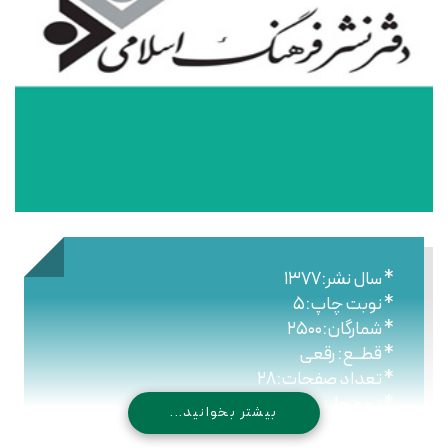
* سال نشر:۱۳۷۷
* نوبت چاپ:۵
* شمارگان:۲۵۰۰
* قطــع: رقعی
* تعداد صفحات:۲۸
* نـوع جلـد: شومیز
بیشتر بخوانید...
* شابک: ۹۷۸۹۶۴۴۳۰۵۹۶۲