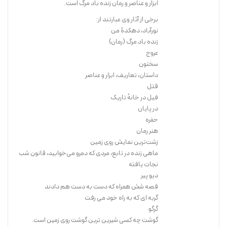
ابزار و عناصر و رمان زنده باد مرگ است.
برخی از آثار وی عبارتند از:
نورآباد، دهکدهٔ من
زنده باد مرگ (رمان)
عروج
سختون
داستان، تعاریف، ابزار و عناصر
قتل
فیل در خانهٔ تاریک
در پایان
حفره
هنر رمان
زشت‌ترین نمایش روی زمین
ماهی زنده در تابع، مردی که دمرو می‌خوابید، قانون شب
نجات یافته
دیو پیر
قصه شش همراه که دست به دست هم دادند
گربه ای که به راه خود می رفت
گرگو
گوشت چه کسی شیرین ترین گوشت روی زمین است.