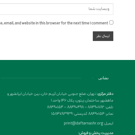
 email, and website in this browser for the next time I comment.
نشانی
دفتر مرکزی:
تهران، ضلع جنوبی خیابان کریم خان، بین خیابان ایرانشهر و
ماهشهر، ساختمان زیتون، پلاک 146 واحد 1
تلفن: 88490782 – 88490498 – 88490154
نمابر: 88490154 کدپستی: 1584783939
ایمیل: print@daftarnashr.org
مدیریت پخش و فروش: