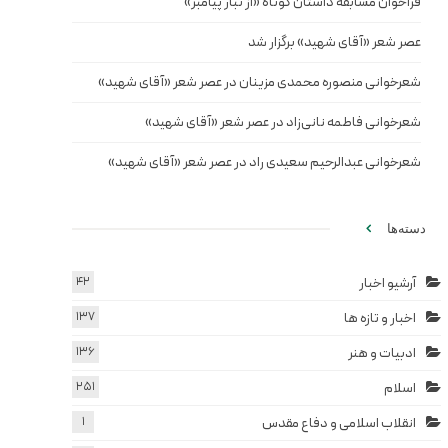
فراخوان مسابقه داستان کوتاه «از تبار پیامبر»
عصر شعر «آقای شهید» برگزار شد
شعرخوانی منصوره محمدی مزینان در عصر شعر «آقای شهید»
شعرخوانی فاطمه نانی‌زاد در عصر شعر «آقای شهید»
شعرخوانی عبدالرحیم سعیدی راد در عصر شعر «آقای شهید»
دسته‌ها
آرشیو اخبار
42
اخبار و تازه ها
137
ادبیات و هنر
136
اسلام
251
انقلاب اسلامی و دفاع مقدس
1