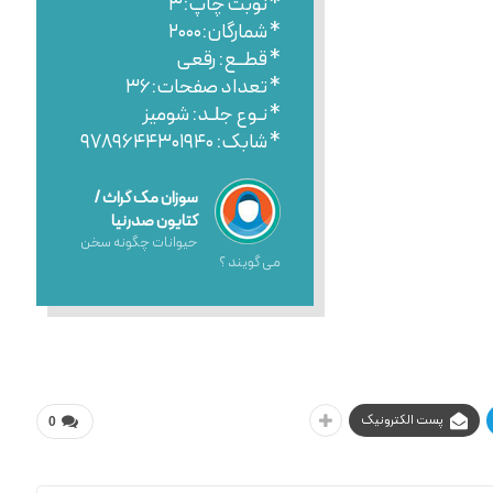
* نوبت چاپ:۳
* شمارگان:۲۰۰۰
* قطــع: رقعی
* تعداد صفحات:۳۶
* نـوع جلـد: شومیز
* شابک: ۹۷۸۹۶۴۴۳۰۱۹۴۰
سوزان مک گراث /
کتایون صدرنیا
حیوانات چگونه سخن
می گویند ؟
پست الکترونیک
0