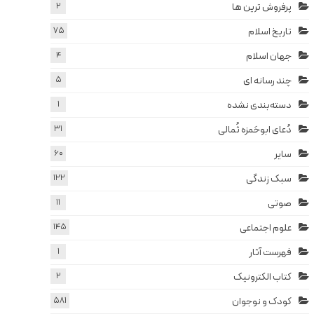
پرفروش ترین ها
2
تاریخ اسلام
75
جهان اسلام
4
چند رسانه ای
5
دسته‌بندی نشده
1
دُعای ابوحَمزه ثُمالی
31
سایر
60
سبک زندگی
122
صوتی
11
علوم اجتماعی
145
فهرست آثار
1
کتاب الکترونیک
2
کودک و نوجوان
581