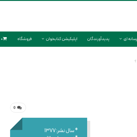
سانه ای
پدیدآورندگان
اپلیکیشن کتابخوان
فروشگاه
0 محصول
؟
0
* سال نشر:۱۳۷۷