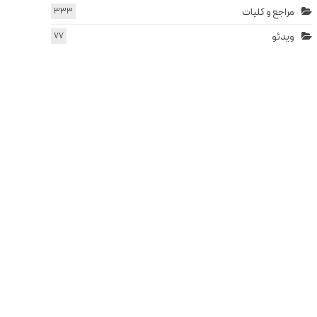
مراجع و کلیات
333
ویدئو
77