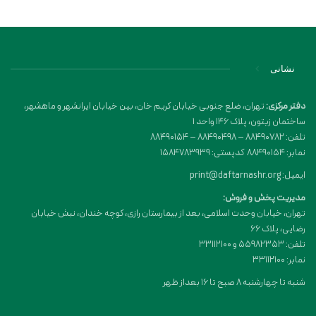
نشانی
دفتر مرکزی:
تهران، ضلع جنوبی خیابان کریم خان، بین خیابان ایرانشهر و ماهشهر،
ساختمان زیتون، پلاک 146 واحد 1
تلفن: 88490782 – 88490498 – 88490154
نمابر: 88490154 کدپستی: 1584783939
ایمیل: print@daftarnashr.org
مدیریت پخش و فروش:
تهران، خیابان وحدت اسلامی، بعد از بیمارستان رازی، کوچه خندان، نبش خیابان
رضایی، پلاک ۶۶
تلفن: 55982353 و 33112100
نمابر: 33112100
شنبه تا چهارشنبه 8 صبح تا 16 بعداز ظهر