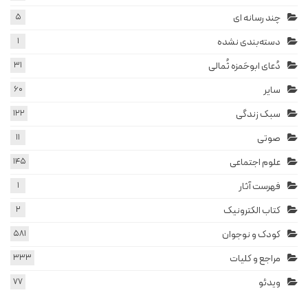
چند رسانه ای
5
دسته‌بندی نشده
1
دُعای ابوحَمزه ثُمالی
31
سایر
60
سبک زندگی
122
صوتی
11
علوم اجتماعی
145
فهرست آثار
1
کتاب الکترونیک
2
کودک و نوجوان
581
مراجع و کلیات
333
ویدئو
77