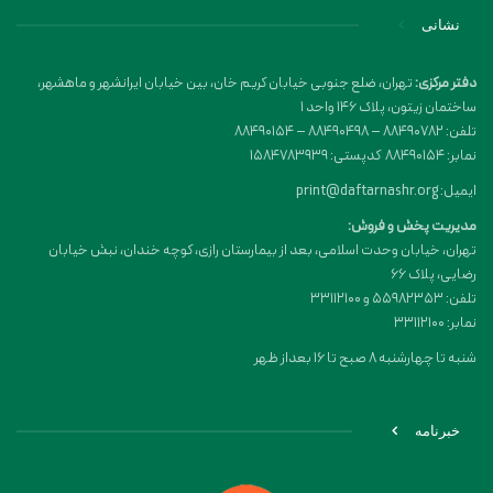
نشانی
دفتر مرکزی:
تهران، ضلع جنوبی خیابان کریم خان، بین خیابان ایرانشهر و ماهشهر،
ساختمان زیتون، پلاک 146 واحد 1
تلفن: 88490782 – 88490498 – 88490154
نمابر: 88490154 کدپستی: 1584783939
ایمیل: print@daftarnashr.org
مدیریت پخش و فروش:
تهران، خیابان وحدت اسلامی، بعد از بیمارستان رازی، کوچه خندان، نبش خیابان
رضایی، پلاک ۶۶
تلفن: 55982353 و 33112100
نمابر: 33112100
شنبه تا چهارشنبه 8 صبح تا 16 بعداز ظهر
خبرنامه