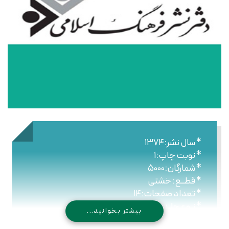
* سال نشر:۱۳۷۴
* نوبت چاپ:۱
* شمارگان:۵۰۰۰
* قطــع: خشتی
* تعداد صفحات:۱۴
* نـوع جلـد: شومیز
بیشتر بخوانید...
* شابک: -