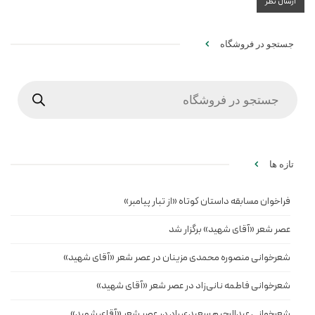
جستجو در فروشگاه
Products
search
تازه ها
فراخوان مسابقه داستان کوتاه «از تبار پیامبر»
عصر شعر «آقای شهید» برگزار شد
شعرخوانی منصوره محمدی مزینان در عصر شعر «آقای شهید»
شعرخوانی فاطمه نانی‌زاد در عصر شعر «آقای شهید»
شعرخوانی عبدالرحیم سعیدی راد در عصر شعر «آقای شهید»