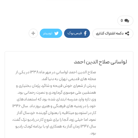
صلاح الدین احمد لواسانی
بچه ماهی ها و ماه
0
فیس‌بوک
توییتر
دکمه اشتراک گذاری
لواسانی صلاح الدین احمد
صلاح الدین احمد لواسانی در مهر ماه 1338 در یکی از
محله های قدیمی تهران به دنیا آمد.
پدرش از شعرای خوش قریحه و شاگرد پژمان بختیاری و
همنشین علی موسوی گرمارودی و نصرت رحمانی بود.
وی تازه وارد مدرسه ابتدای شده بود که استعدادهای
خود را در زمنیه های فرهنگی و هنری بروز داد. سال 1346
کار در استودیو میثاقیه را بعنوان گوینده خردسال آغاز
نمود اما خیلی زود آنجا را برای شروع کار در رادیو ترک گفت،
سال 1347 زمان آغاز به همکاری او با برنامه کودک رادیو
بود.