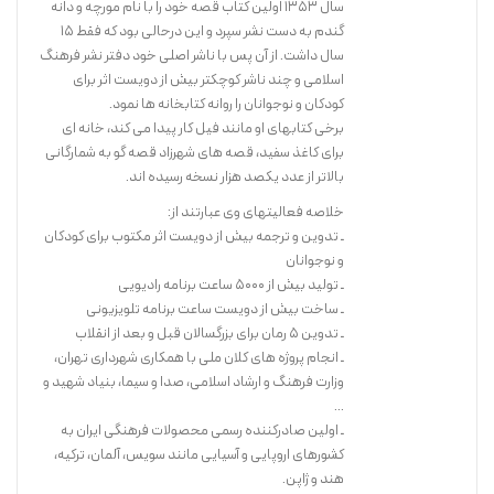
سال 1353 اولین کتاب قصه خود را با نام مورچه و دانه
گندم به دست نشر سپرد و این درحالی بود که فقط 15
سال داشت. از آن پس با ناشر اصلی خود دفتر نشر فرهنگ
اسلامی و چند ناشر کوچکتر بیش از دویست اثر برای
کودکان و نوجوانان را روانه کتابخانه ها نمود.
برخی کتابهای او مانند فیل کار پیدا می کند، خانه ای
برای کاغذ سفید، قصه های شهرزاد قصه گو به شمارگانی
بالاتر از عدد یکصد هزار نسخه رسیده اند.
خلاصه فعالیتهای وی عبارتند از:
ـ تدوین و ترجمه بیش از دویست اثر مکتوب برای کودکان
و نوجوانان
ـ تولید بیش از 5000 ساعت برنامه رادیویی
ـ ساخت بیش از دویست ساعت برنامه تلویزیونی
ـ تدوین 5 رمان برای بزرگسالان قبل و بعد از انقلاب
ـ انجام پروژه های کلان ملی با همکاری شهرداری تهران،
وزارت فرهنگ و ارشاد اسلامی، صدا و سیما، بنیاد شهید و
...
ـ اولین صادرکننده رسمی محصولات فرهنگی ایران به
کشورهای اروپایی و آسیایی مانند سویس، آلمان، ترکیه،
هند و ژاپن.