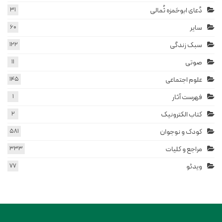
دُعای ابوحَمزه ثُمالی
31
سایر
60
سبک زندگی
122
صوتی
11
علوم اجتماعی
145
فهرست آثار
1
کتاب الکترونیک
2
کودک و نوجوان
581
مراجع و کلیات
333
ویدئو
77