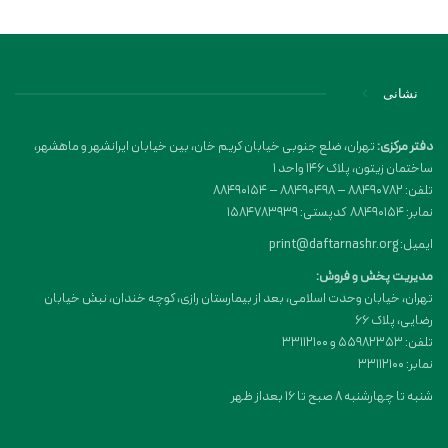
نشانی
دفتر مرکزی:
تهران، ضلع جنوبی خیابان کریم خان، بین خیابان ایرانشهر و ماهشهر،
ساختمان زیتون، پلاک 146 واحد 1
تلفن: 88490782 – 88490498 – 88490154
نمابر: 88490154 کدپستی: 1584783939
ایمیل: print@daftarnashr.org
مدیریت پخش و فروش:
تهران، خیابان وحدت اسلامی، بعد از بیمارستان رازی، کوچه خندان، نبش خیابان
رضایی، پلاک ۶۶
تلفن: 55982353 و 33112100
نمابر: 33112100
شنبه تا چهارشنبه 8 صبح تا 16 بعداز ظهر