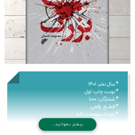
* سال نشر: ۱۴۰۱
* نوبت چاپ: اول
* شمارگان: ۱۰۰۰
* قطــع: رقعی
* تعداد صفحات: ۱۰۸
* نـوع جلـد: شومیز
بیشتر بخوانید...
* شابک: ۹۷۸۹۶۴۴۳۰۴۴۰۸