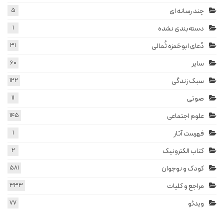
چند رسانه ای
5
دسته‌بندی نشده
1
دُعای ابوحَمزه ثُمالی
31
سایر
60
سبک زندگی
122
صوتی
11
علوم اجتماعی
145
فهرست آثار
1
کتاب الکترونیک
2
کودک و نوجوان
581
مراجع و کلیات
333
ویدئو
77