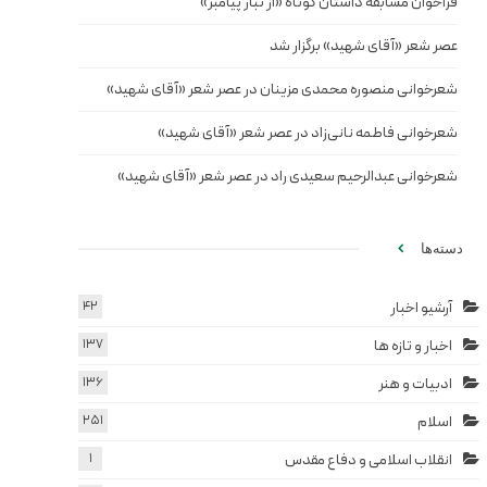
فراخوان مسابقه داستان کوتاه «از تبار پیامبر»
عصر شعر «آقای شهید» برگزار شد
شعرخوانی منصوره محمدی مزینان در عصر شعر «آقای شهید»
شعرخوانی فاطمه نانی‌زاد در عصر شعر «آقای شهید»
شعرخوانی عبدالرحیم سعیدی راد در عصر شعر «آقای شهید»
دسته‌ها
آرشیو اخبار
42
اخبار و تازه ها
137
ادبیات و هنر
136
اسلام
251
انقلاب اسلامی و دفاع مقدس
1