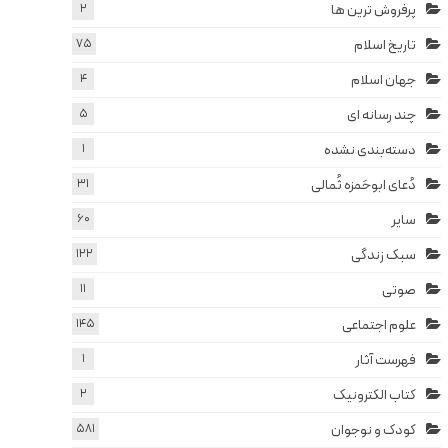
پرفروش ترین ها
2
تاریخ اسلام
75
جهان اسلام
4
چند رسانه ای
5
دسته‌بندی نشده
1
دُعای ابوحَمزه ثُمالی
31
سایر
60
سبک زندگی
122
صوتی
11
علوم اجتماعی
145
فهرست آثار
1
کتاب الکترونیک
2
کودک و نوجوان
581