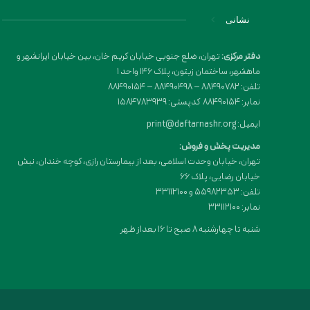
نشانی
دفتر مرکزی:
تهران، ضلع جنوبی خیابان کریم خان، بین خیابان ایرانشهر و
ماهشهر، ساختمان زیتون، پلاک 146 واحد 1
تلفن: 88490782 – 88490498 – 88490154
نمابر: 88490154 کدپستی: 1584783939
ایمیل: print@daftarnashr.org
مدیریت پخش و فروش:
تهران، خیابان وحدت اسلامی، بعد از بیمارستان رازی، کوچه خندان، نبش
خیابان رضایی، پلاک ۶۶
تلفن: 55982353 و 33112100
نمابر: 33112100
شنبه تا چهارشنبه 8 صبح تا 16 بعداز ظهر