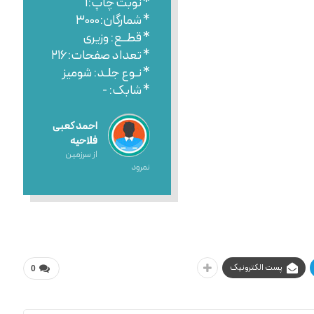
* نوبت چاپ:۱
* شمارگان:۳۰۰۰
* قطــع: وزیری
* تعداد صفحات:۲۱۶
* نـوع جلـد: شومیز
* شابک: -
احمد کعبی
فلاحیه
از سرزمین
نمرود
پست الکترونیک
0