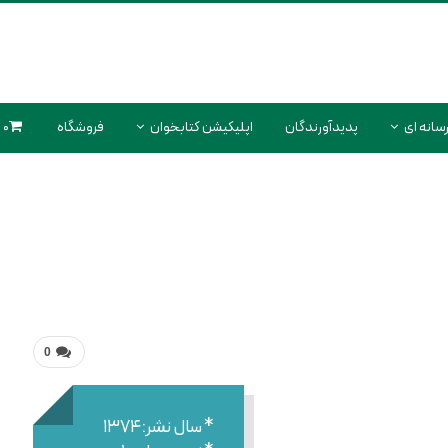
سانه ای
پدیدآورندگان
اپلیکیشن کتابخوان
فروشگاه
0 محصول
0
* سال نشر:۱۳۷۴