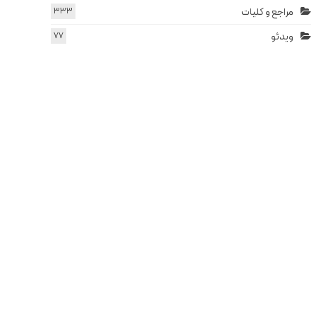
مراجع و کلیات
333
ویدئو
77