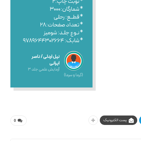
* نوبت چاپ:۲
* شمارگان:۳۰۰۰
* قطــع: رحلی
* تعداد صفحات:۲۸
* نـوع جلـد: شومیز
* شابک: ۹۷۸۹۶۴۴۳۰۲۶۶۴
نیل اردلی / ناصر
ایرانی
آزمایش علمی جلد ۳
(گرما و سرما)
پست الکترونیک
0