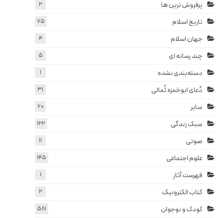
پرفروش ترین ها
2
تاریخ اسلام
75
جهان اسلام
4
چند رسانه ای
5
دسته‌بندی نشده
1
دُعای ابوحَمزه ثُمالی
31
سایر
60
سبک زندگی
122
صوتی
11
علوم اجتماعی
145
فهرست آثار
1
کتاب الکترونیک
2
کودک و نوجوان
581