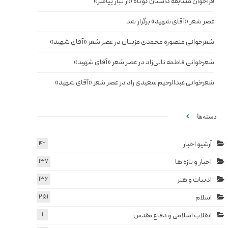
فراخوان مسابقه داستان کوتاه «از تبار پیامبر»
عصر شعر «آقای شهید» برگزار شد
شعرخوانی منصوره محمدی مزینان در عصر شعر «آقای شهید»
شعرخوانی فاطمه نانی‌زاد در عصر شعر «آقای شهید»
شعرخوانی عبدالرحیم سعیدی راد در عصر شعر «آقای شهید»
دسته‌ها
آرشیو اخبار
42
اخبار و تازه ها
137
ادبیات و هنر
136
اسلام
251
انقلاب اسلامی و دفاع مقدس
1