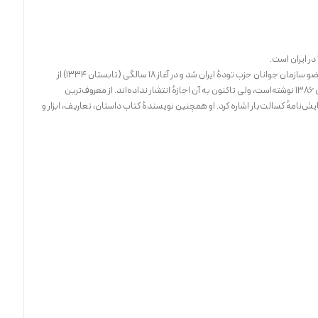
بنا به گفتهٔ وی او در آغاز ۱۴ سالگی (تابستان ۱۳۳۰) عضو سازمان جوانان حزب تودهٔ ایران شد و در آغاز ۱۸ سالگی (تابستان ۱۳۳۴) از
سازمان جوانان استعفا داد. ایرانی خاطراتش را در سال ۱۳۸۶ نوشته‌است، ولی تاکنون به آن اجازهٔ انتشار نداده‌اند. از معروف‌ترین
ش‌نامهٔ کسالت‌بار اشاره کرد. او همچنین نویسندهٔ کتاب داستان، تعاریف، ابزار و