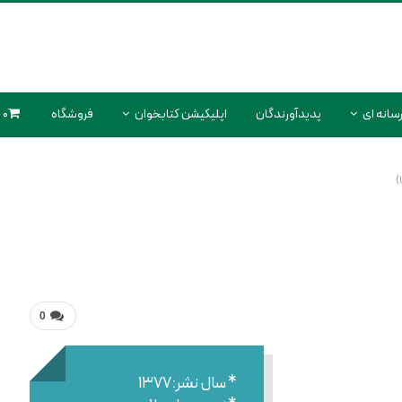
سانه ای
پدیدآورندگان
اپلیکیشن کتابخوان
فروشگاه
0 محصول
0
* سال نشر:۱۳۷۷