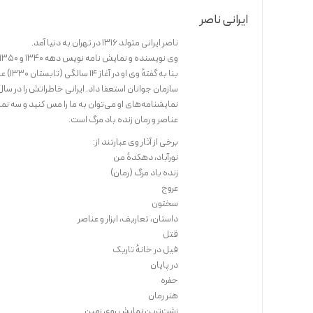
ایرانی ناصر
ناصر ایرانی متولد 1316 در تهران به دنیا آمد.
وی نویسنده و نمایش نامه نویس دهه 1340 و 1350 در ایران است.
نمایشنامه‌های او می‌توان به ما را مس کنید و سه نمای
عناصر و رمان زنده باد مرگ است.
برخی از آثار وی عبارتند از:
نورآباد، دهکدهٔ من
زنده باد مرگ (رمان)
عروج
سختون
داستان، تعاریف، ابزار و عناصر
قتل
فیل در خانهٔ تاریک
در پایان
حفره
هنر رمان
زشت‌ترین نمایش روی زمین