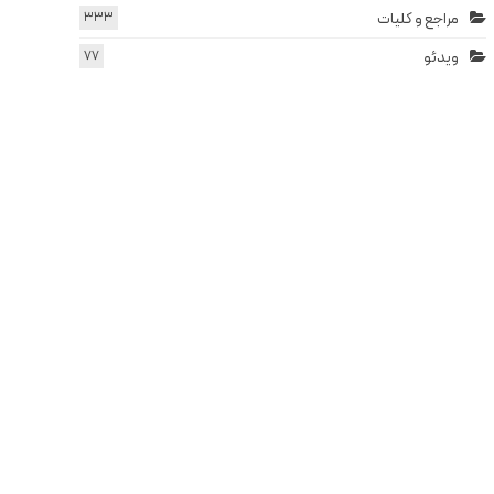
مراجع و کلیات
333
ویدئو
77