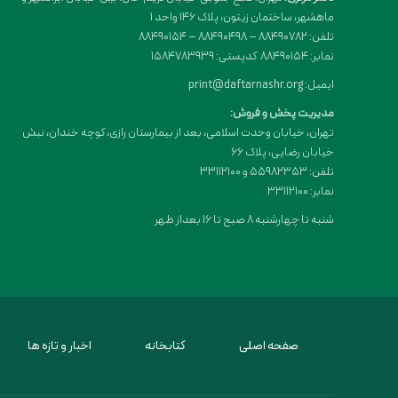
ماهشهر، ساختمان زیتون، پلاک 146 واحد 1
تلفن: 88490782 – 88490498 – 88490154
نمابر: 88490154 کدپستی: 1584783939
ایمیل: print@daftarnashr.org
مدیریت پخش و فروش:
تهران، خیابان وحدت اسلامی، بعد از بیمارستان رازی، کوچه خندان، نبش
خیابان رضایی، پلاک ۶۶
تلفن: 55982353 و 33112100
نمابر: 33112100
شنبه تا چهارشنبه 8 صبح تا 16 بعداز ظهر
صفحه اصلی
کتابخانه
اخبار و تازه ها