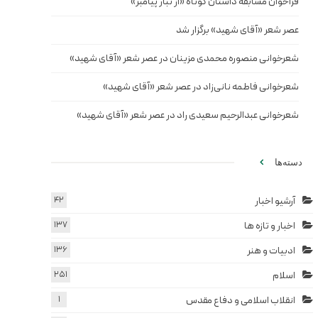
فراخوان مسابقه داستان کوتاه «از تبار پیامبر»
عصر شعر «آقای شهید» برگزار شد
شعرخوانی منصوره محمدی مزینان در عصر شعر «آقای شهید»
شعرخوانی فاطمه نانی‌زاد در عصر شعر «آقای شهید»
شعرخوانی عبدالرحیم سعیدی راد در عصر شعر «آقای شهید»
دسته‌ها
آرشیو اخبار
42
اخبار و تازه ها
137
ادبیات و هنر
136
اسلام
251
انقلاب اسلامی و دفاع مقدس
1