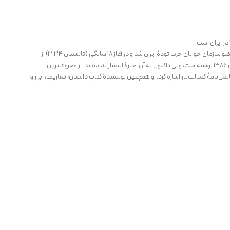
بنا به گفتهٔ وی او در آغاز ۱۴ سالگی (تابستان ۱۳۳۰) عضو سازمان جوانان حزب تودهٔ ایران شد و در آغاز ۱۸ سالگی (تابستان ۱۳۳۴) از
سازمان جوانان استعفا داد. ایرانی خاطراتش را در سال ۱۳۸۶ نوشته‌است، ولی تاکنون به آن اجازهٔ انتشار نداده‌اند. از معروف‌ترین
ش‌نامهٔ کسالت‌بار اشاره کرد. او همچنین نویسندهٔ کتاب داستان، تعاریف، ابزار و