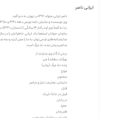
ایرانی ناصر
ناصر ایرانی متولد 1316 در تهران به دنیا آمد.
وی نویسنده و نمایش نامه نویس دهه 1340 و 1350 در ایران است.
نمایشنامه‌های او می‌توان به ما را مس کنید و سه نمای
عناصر و رمان زنده باد مرگ است.
برخی از آثار وی عبارتند از:
نورآباد، دهکدهٔ من
زنده باد مرگ (رمان)
عروج
سختون
داستان، تعاریف، ابزار و عناصر
قتل
فیل در خانهٔ تاریک
در پایان
حفره
هنر رمان
زشت‌ترین نمایش روی زمین