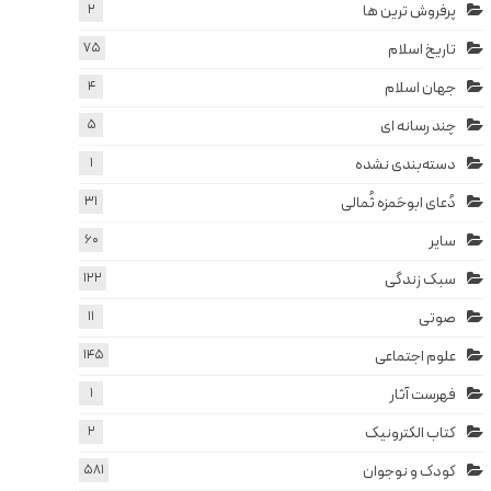
پرفروش ترین ها
2
تاریخ اسلام
75
جهان اسلام
4
چند رسانه ای
5
دسته‌بندی نشده
1
دُعای ابوحَمزه ثُمالی
31
سایر
60
سبک زندگی
122
صوتی
11
علوم اجتماعی
145
فهرست آثار
1
کتاب الکترونیک
2
کودک و نوجوان
581