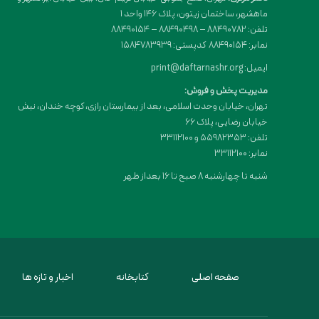
ماهشهر، ساختمان زیتون، پلاک 146 واحد 1
تلفن: 88490782 – 88490498 – 88490154
نمابر: 88490154 کدپستی: 1584783939
ایمیل: print@daftarnashr.org
مدیریت پخش و فروش:
تهران، خیابان وحدت اسلامی، بعد از بیمارستان رازی، کوچه خندان، نبش
خیابان رضایی، پلاک ۶۶
تلفن: 55982353 و 33112100
نمابر: 33112100
شنبه تا چهارشنبه 8 صبح تا 16 بعداز ظهر
صفحه اصلی
کتابخانه
اخبار و تازه ها