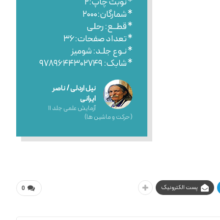
* نوبت چاپ:۲
* شمارگان:۲۰۰۰
* قطــع: رحلی
* تعداد صفحات:۳۶
* نـوع جلـد: شومیز
* شابک: ۹۷۸۹۶۴۴۳۰۲۷۴۹
نیل اردلی / ناصر
ایرانی
آزمایش علمی جلد ۱۱
(حرکت و ماشین ها)
پست الکترونیک
0