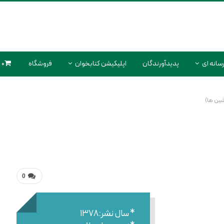
سانه ای
پدیدآورندگان
اپلیکیشن کتابخوان
فروشگاه
0 محصول
0
* سال نشر:۱۳۷۸