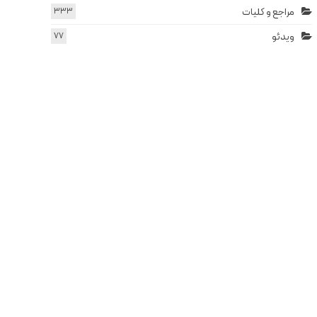
مراجع و کلیات
333
ویدئو
77