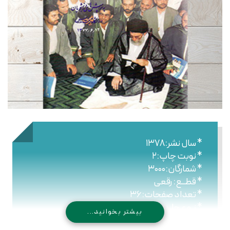
* سال نشر:۱۳۷۸
* نوبت چاپ:۲
* شمارگان:۳۰۰۰
* قطــع: رقعی
* تعداد صفحات:۳۶
* نـوع جلـد: شومیز
بیشتر بخوانید...
* شابک: ۹۷۸۹۶۴۴۳۰۸۵۲۹