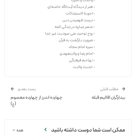
• وحدت و تحزّب
• هنر از دیدگاه آیت‌الله خامنه‌ای
• اجوبة الاستفتائات
• درست فهمیدن دین
• عنصر مبارزه در زندگی ائمه
• روح توحید نفی عبودیت غیر خدا
• ضرورت بازگشت به قرآن
• سیره امام سجاد
• امام رضا و ولایتعهدی
• تهاجم فرهنگی
• حدیث ولایت
مطلب قبلی
پست بعدی
بیدارگران اقالیم قبله
چهارده اندرز از چهارده معصوم
(ع)
ممکن است شما دوست داشته باشید
همه