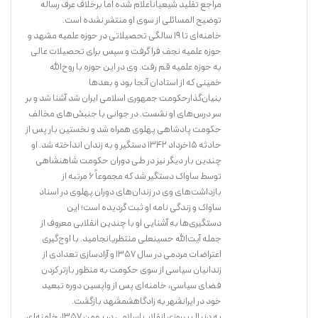
مراجع تقلید شیعیاناعلام شده اما برخلاف عرف رساله
توضیح المسائلی از سوی او منتشر نشده است.
خامنه‌ای تا ۱۹ سالگی تحصیلاتی در حوزه علمیه مشهد و
حوزه علمیه نجف فرا گرفت و سپس برای تحصیلات عالی
به حوزه علمیه قم رفت. وی در این حوزه با روح‌الله
خمینی که از استادان آنجا بود و بعدها
بنیان‌گذارحکومت جمهوری اسلامی ایران شد آشنا شد و بر
سر درس‌های او نشست. در جوانی با جنبش‌های مخالف
حکومت پادشاهی پهلوی همراه شد و نخستین بار پس از
حادثه ۱۵خرداد ۱۳۴۲ دستگیر و به زندان انداخته شد. او
چندین بار دیگر نیز در طی دوران حکومت شاهنشاهی
توسط ساواک دستگیر شد که مجموعاً ۶ مرتبه از
بازداشت‌های وی در زندان‌های دوران پهلوی در اسناد
ساواک و زندگی نامه او ثبت گردیده است؛ این
دستگیری‌ها به آشنایی او با چندین انقلابی معروف از
جمله آیت‌الله حسینعلی منتظریانجامید. با اوج‌گیری
اعتراضات مردمی در سال ۱۳۵۷ و آزادسازی تعدادی از
زندانیان سیاسی از سوی حکومت به منظور بازتر کردن
فضای سیاسی، خامنه‌ای پس از واپسین دوره تبعید
خود در ایرانشهر به زادگاهشمشهد بازگشت.
به دنبال پیروزی انقلاب اسلامی در بهمن ۱۳۵۷، خامنه‌ای