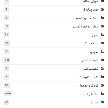
جهان اسلام
4
چند رسانه ای
5
دسته‌بندی نشده
1
دُعای ابوحَمزه ثُمالی
31
سایر
60
سبک زندگی
122
صوتی
11
علوم اجتماعی
145
فهرست آثار
1
کتاب الکترونیک
2
کودک و نوجوان
581
مراجع و کلیات
333
ویدئو
77