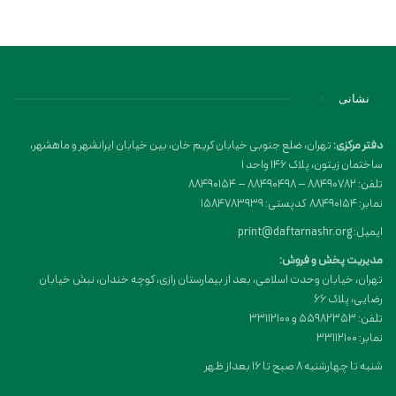
نشانی
دفتر مرکزی:
تهران، ضلع جنوبی خیابان کریم خان، بین خیابان ایرانشهر و ماهشهر،
ساختمان زیتون، پلاک 146 واحد 1
تلفن: 88490782 – 88490498 – 88490154
نمابر: 88490154 کدپستی: 1584783939
ایمیل: print@daftarnashr.org
مدیریت پخش و فروش:
تهران، خیابان وحدت اسلامی، بعد از بیمارستان رازی، کوچه خندان، نبش خیابان
رضایی، پلاک ۶۶
تلفن: 55982353 و 33112100
نمابر: 33112100
شنبه تا چهارشنبه 8 صبح تا 16 بعداز ظهر