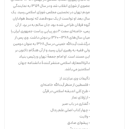
عضوی از شورای انقلاب شد و در سال ۱۳۵۹ به نمایندگی
مردم تهران در نخستین مجلس شورای اسلامی رسید. یک
سال بعد او توانست از یک سوءقصد که توسط هواداران
گروه فرقان طراحی شده بود جان سالم به در برد. از آن
پس، خامنه‌ای سمت ۲ دور پیاپی ریاست جمهوری ایران را
میان سال‌های ۱۳۶۸–۱۳۶۰ بر دوش داشت. وی پس از
درگذشت آیت‌الله خمینی در سال ۱۳۶۸ به عنوان دومین
ولی فقیه به رهبری ایران رسید و از آن هنگام تاکنون بر
این مسند است. او امام جمعهٔ تهران و رئیس بنیاد
دائرةالمعارف اسلامی منتشر کنندهٔ دانشنامه جهان
اسلامنیز می‌باشد.
تآلیفات وی عبارتند از:
• فلسطین از منظر آیت‌الله خامنه‌ای
• طرح کلی اندیشه اسلامی در قرآن
• از ژرفای نماز
• گفتاری در باب صبر
• چهار کتاب اصلی علم رجال
• ولایت
• پیشوای صادق