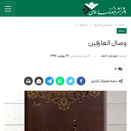
خانه
موضوع کتابها
اسلام
اسلام
وصال العارفین
آخرین بروزرسانی
27 بهمن, 1397
توسط
زمردیان احمد
0
دکمه اشتراک گذاری