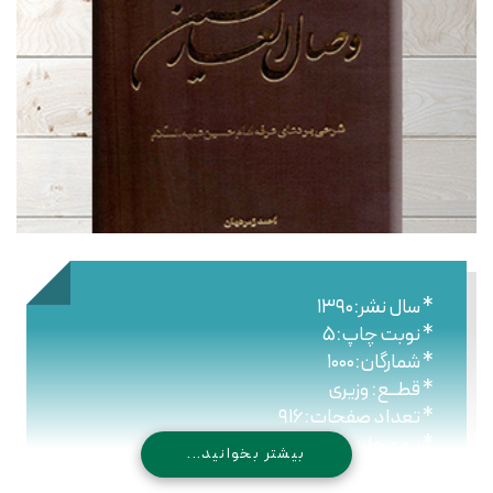
* سال نشر:۱۳۹۰
* نوبت چاپ:۵
* شمارگان:۱۰۰۰
* قطــع: وزیری
* تعداد صفحات:۹۱۶
* نـوع جلـد: گالینگور
بیشتر بخوانید...
* شابک: ۹۷۸۹۶۴۴۳۰۷۲۵۶