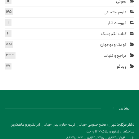
صوتی
11
علوم اجتماعی
145
فهرست آثار
1
کتاب الکترونیک
2
کودک و نوجوان
581
مراجع و کلیات
333
ویدئو
77
نشانی
دفتر مرکزی:
تهران، ضلع جنوبی خیابان کریم خان، بین خیابان ایرانشهر و ماهشهر،
ساختمان زیتون، پلاک 146 واحد 1
تلفن: 88490782 – 88490498 – 88490154