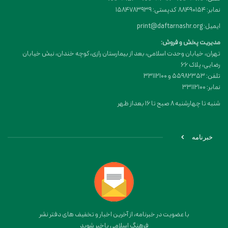
نمابر: 88490154 کدپستی: 1584783939
ایمیل: print@daftarnashr.org
مدیریت پخش و فروش:
تهران، خیابان وحدت اسلامی، بعد از بیمارستان رازی، کوچه خندان، نبش خیابان
رضایی، پلاک ۶۶
تلفن: 55982353 و 33112100
نمابر: 33112100
شنبه تا چهارشنبه 8 صبح تا 16 بعداز ظهر
خبرنامه
با عضویت در خبرنامه، از آخرین اخبار و تخفیف های دفتر نشر
فرهنگ اسلامی باخبر شوید