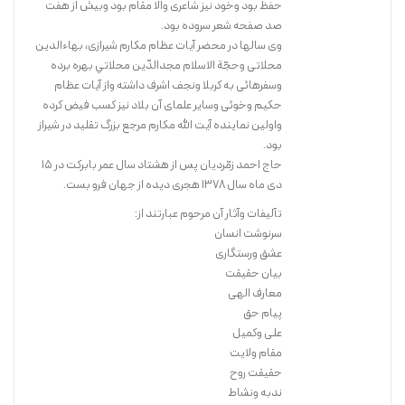
حفظ بود وخود نیز شاعری والا مقام بود وبیش از هفت
صد صفحه شعر سروده بود.
وی سالها در محضر آیات عظام مکارم شیرازی، بهاءالدین
محلاتی وحجّة الاسلام مجدالدّین محلاتي بهره برده
وسفرهائی به کربلا ونجف اشرف داشته واز آیات عظام
“موضوع این کتاب شریف، شرحی مفصل بر دعای عرفه امام حسین(ع) است
حکیم وخوئی وسایر علمای آن بلاد نیز کسب فیض کرده
که نویسنده با توجه به آنچه راجع به موضوع خداشناسی، در قرآن و عترت
واولین نماینده آیت الله مکارم مرجع بزرگ تقلید در شیراز
مطرح است، به شرح و تفسیر این دعای ارزشمند پرداخته و سعی وافر کرده
بود.
است تا فرازهای این دعا با آیات قرآن مورد تطبیق قرار گیرد.
حاج احمد زمّردیان پس از هشتاد سال عمر بابرکت در 15
دی ماه سال 1378 هجری دیده از جهان فرو بست.
خرید کتاب
تآلیفات وآثار آن مرحوم عبارتند از:
سرنوشت انسان
عشق ورستگاری
بیان حقیقت
معارف الهی
پیام حق
علی وکمیل
مقام ولایت
حقیقت روح
ندبه ونشاط