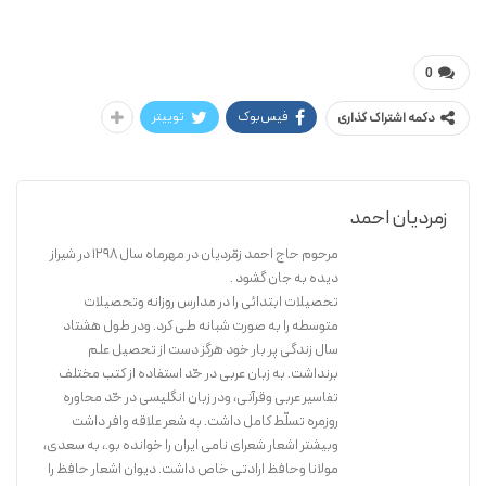
احمد زمردیان
وصال العارفین
0
فیس‌بوک
توییتر
دکمه اشتراک گذاری
زمردیان احمد
مرحوم حاج احمد زمّردیان در مهرماه سال 1298 در شیراز
دیده به جان گشود .
تحصیلات ابتدائی را در مدارس روزانه وتحصیلات
متوسطه را به صورت شبانه طی کرد. ودر طول هشتاد
سال زندگی پر بار خود هرگز دست از تحصیل علم
برنداشت. به زبان عربی در حّد استفاده از کتب مختلف
تفاسیر عربی وقرآنی، ودر زبان انگلیسی در حّد محاوره
روزمره تسلّط کامل داشت. به شعر علاقه وافر داشت
وبیشتر اشعار شعرای نامی ایران را خوانده بو.، به سعدی،
مولانا وحافظ ارادتی خاص داشت. دیوان اشعار حافظ را