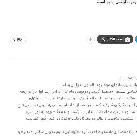
نی و آرامش روانی است.
پست الکترونیک
0
 در دبیرستانهای ذوقی و دارالفنون به پایان رساند.
درمهرماه1348 وارد دانشگاه تهران شد و در رشته روانشناسی مشغول تحصیل گردید و در بهمن ماه 1351 با احراز رتبه اول در این رشته
غ التحصیل گردید . مشارالیه در اواخر سال 1352 با استفاده از بورس تحصیلی دانشگاه تهران، دوره کارشناسی ارشد و دکترای
یالتی میشیگان آمریکا با کسب رتبه ممتاز به اتمام رساندو به عنوان نخستین فارغ
التحصیل ایرانی در این رشته موفق به اخذ درجه دکترا شد . وی در خرداد ماه 1357 به ایران بازگشت و به هنگام ورود به تهران برای
لامی دانشجویان ایرانی در امریکا و کانادا و تلاش در شکل گیری فعالیت
ظارت و همکاری داشته و صاحب تألیفات گوناگون در زمینه روان‌شناسی و تعلیم و