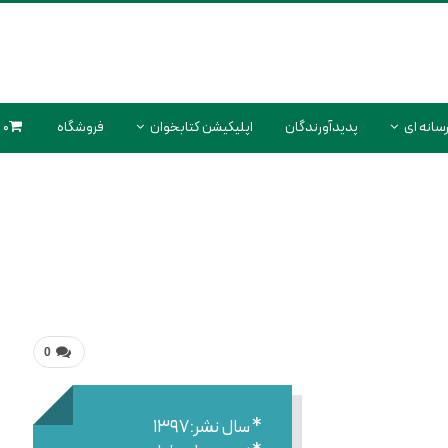
سانه ای
پدیدآورندگان
اپلیکیشن کتابخوان
فروشگاه
0 محصول
0
* سال نشر:۱۳۹۷