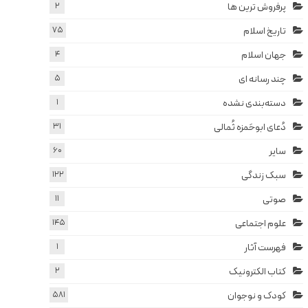
پرفروش ترین ها
2
تاریخ اسلام
75
جهان اسلام
4
چند رسانه ای
5
دسته‌بندی نشده
1
دُعای ابوحَمزه ثُمالی
31
سایر
60
سبک زندگی
122
صوتی
11
علوم اجتماعی
145
فهرست آثار
1
کتاب الکترونیک
2
کودک و نوجوان
581