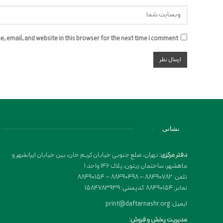
 email, and website in this browser for the next time I comment.
نشانی
دفتر مرکزی:
تهران، ضلع جنوبی خیابان کریم خان، بین خیابان ایرانشهر و
ماهشهر، ساختمان زیتون، پلاک 146 واحد 1
تلفن: 88490782 – 88490498 – 88490154
نمابر: 88490154 کدپستی: 1584783939
ایمیل: print@daftarnashr.org
مدیریت پخش و فروش: