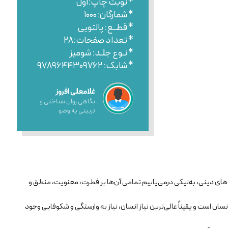
* نوبت چاپ:اول
* شمارگان:۱۰۰۰
* قطــع: پالتویی
* تعداد صفحات:۲۸
* نـوع جلـد: شومیز
* شابک: ۹۷۸۹۶۴۴۳۰۹۷۶۲
غلامعلی افروز
نگاهی روان شناختی و
تربیتی به وضو
ه‌های دینی، به‌نیکی درمی‌یابیم تمامی آن‌ها بر فطرت، معنویت، منطق و
نسان است و یقیناً عالی‌ترین نیاز انسان، نیاز به وارستگی و شکوفایی وجود