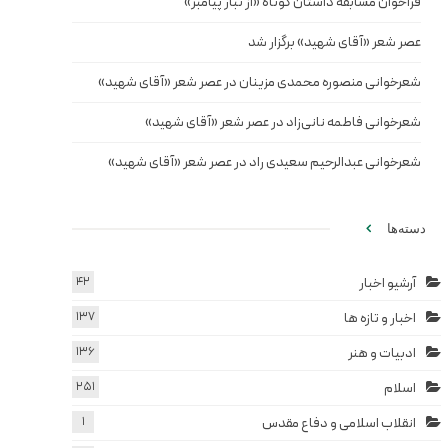
فراخوان مسابقه داستان کوتاه «از تبار پیامبر»
عصر شعر «آقای شهید» برگزار شد
شعرخوانی منصوره محمدی مزینان در عصر شعر «آقای شهید»
شعرخوانی فاطمه نانی‌زاد در عصر شعر «آقای شهید»
شعرخوانی عبدالرحیم سعیدی راد در عصر شعر «آقای شهید»
دسته‌ها
آرشیو اخبار
42
اخبار و تازه ها
137
ادبیات و هنر
136
اسلام
251
انقلاب اسلامی و دفاع مقدس
1