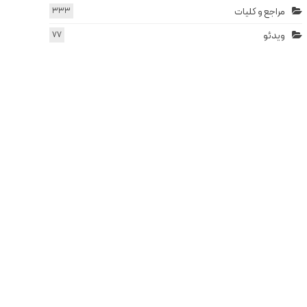
مراجع و کلیات
333
ویدئو
77