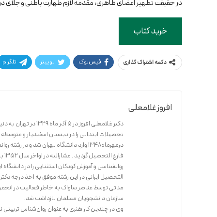
در حقیقت تطهیر اعضای ظاهری، مقدمه لازم طهارت باطنی و جلای درو
خرید کتاب
فیس‌بوک
توییتر
تلگرام
دکمه اشتراک گذاری
افروز غلامعلی
دکتر غلامعلی افروز در 5 آذر ماه 1329 در تهران به دنیا آمده است.
تحصیلات ابتدایی را در دبستان اسفندیار و متوسطه را
فار
روانشناسی و آموزش کودکان استثنایی را در دانشگاه ا
مدتی توسط عناصر ساواک به خاطر فعالیت در انجمن اس
سازمان دانشجویان مسلمان بازداشت شد.
وی در چندین کار هنری به عنوان روان‌شناس تربیتی ن