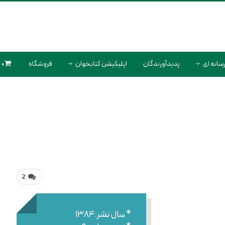
سانه ای
پدیدآورندگان
اپلیکیشن کتابخوان
فروشگاه
0 محصول
2
* سال نشر:۱۳۸۴