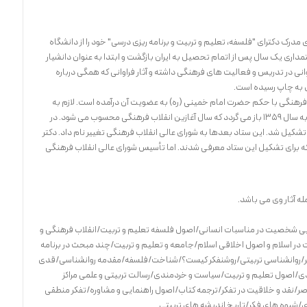
 در شیراز متولد شد. وی مدرک دکترای "فلسفه، تعلیم و تربیت و برنامه ریزی درسی" خود را از دانشگاه
داری یک سال پس از اتمام تحصیل به ایران بازگشت و ابتدا به عنوان دانشیار
نی در تدریس و فعالیت های فرهنگی داشته و آثار فراوانی که همگی درباره
ی به چاپ رسیده است.
 فرهنگی با حکم حضرت امام خمینی (ره) به عضویت آن درآمده است. لازم به
یادآوری است که پیشینه شورای عالی انقلاب فرهنگی به سال 1359 باز می گردد که سال آغازین انقلاب فرهنگی محسوب می شود. در
شکیل شد. این ستاد بعدها به شورای عالی انقلاب فرهنگی تغییر نام داد. دکتر
ه برای تشکیل این ستاد معرفی شدند. اما تأسیس شورای عالی انقلاب فرهنگی
زیابی شخصیت در مناسبات انسانی/اصول فلسفه تعلیم و تربیت/انقلاب فرهنگی و
ت در اسلام و اصول اخلاقی اسلام/جامعه و تعلیم و تربیت/چند مبحث در برنامه
فکر/روانشناسی تربیتی/روشنفکر کیست؟/شناخت/فلسفه/مقدمه روانشناسی/قدی
دی/اصول تعلیم و تربیت/سیاست و خردمندی/رسالت تربیتی و علمی مراکز
اصر/نقد و خلاقیت در تفکر/ترجمه کتاب/اصول راهنمایی و مشاوره/تفکر منطقی
شیوه های فکر/تاریخ اندیشه های تربیتی