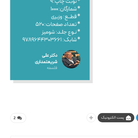
* نوبت چاپ:۹
* شمارگان:۱۰۰۰
* قطــع: وزیری
* تعداد صفحات:۵۲۰
* نـوع جلـد: شومیز
* شابک: ۹۷۸۹۶۴۴۳۰۳۶۶۱
دکتر علی
شریعتمداری
فلسفه
پست الکترونیک
2