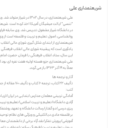
شریعتمداری علی
علی شریعتمداری، در سال 1302
"تنسی" ایالت میشیگان آمریکا اخذ کرده است. شریعتم
در دانشگاه شیراز مشغول تدریس شد. وی سابقه فراوا
روانشناسی، اصول تعلیم و تربیت و فلسفه است از و
شریعتمداری از ابتدای شکل گیری شورای عالی انقلاب
این سال، ستاد انقلاب فرهنگی با فرمان حضرت امام ت
علی شریعتمداری جزو هسته اولیه هفت نفره ای بود ک
عملاً به 19 آذر 1363 باز می گردد.
آثار و ترجمه ها
تألیف 22 کتاب، ترجمه 6 کتاب و تألیف 70 مقاله از جمله آثار وی می باشد.
کتب:
آمادگی تربیتی معلمان مدارس ابتدایی در ایران/ار
آزادی دانشگاه/تعلیم و تربیت اسلامی/تعلیم و تربی
ریزی درسی/دو گفتار/رسالت دانشگاه و تعهد روشن
بر فلسفه مادی دیالکتیکی و ویژگی های نظام توحی
آموزشی/پرورش تفکر/نقد آراء برخی از دانشمندان مع
– روش تعلیم و تربیت/فرهنگ سکوت/منطق – تئوری/