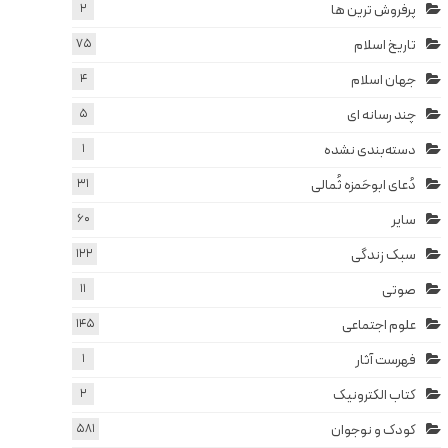
پرفروش ترین ها
2
تاریخ اسلام
75
جهان اسلام
4
چند رسانه ای
5
دسته‌بندی نشده
1
دُعای ابوحَمزه ثُمالی
31
سایر
60
سبک زندگی
122
صوتی
11
علوم اجتماعی
145
فهرست آثار
1
کتاب الکترونیک
2
کودک و نوجوان
581