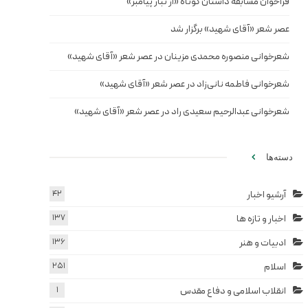
فراخوان مسابقه داستان کوتاه «از تبار پیامبر»
عصر شعر «آقای شهید» برگزار شد
شعرخوانی منصوره محمدی مزینان در عصر شعر «آقای شهید»
شعرخوانی فاطمه نانی‌زاد در عصر شعر «آقای شهید»
شعرخوانی عبدالرحیم سعیدی راد در عصر شعر «آقای شهید»
دسته‌ها
آرشیو اخبار
42
اخبار و تازه ها
137
ادبیات و هنر
136
اسلام
251
انقلاب اسلامی و دفاع مقدس
1