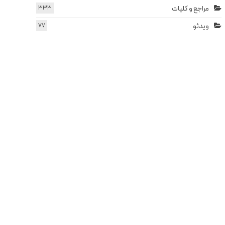
مراجع و کلیات
333
ویدئو
77