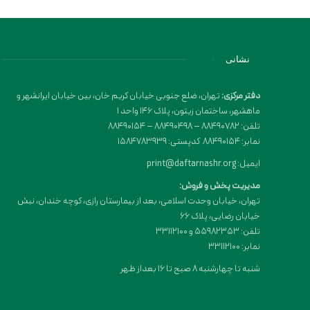
نشانی
دفتر مرکزی:
تهران، ضلع جنوبی خیابان کریم خان، بین خیابان ایرانشهر و
ماهشهر، ساختمان زیتون، پلاک 146 واحد 1
تلفن: 88490782 – 88490498 – 88490154
نمابر: 88490154 کدپستی: 1584783939
ایمیل: print@daftarnashr.org
مدیریت پخش و فروش:
تهران، خیابان وحدت اسلامی، بعد از بیمارستان رازی، کوچه خندان، نبش
خیابان رضایی، پلاک ۶۶
تلفن: 55982353 و 33112100
نمابر: 33112100
شنبه تا چهارشنبه 8 صبح تا 16 بعداز ظهر