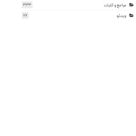
مراجع و کلیات
333
ویدئو
77