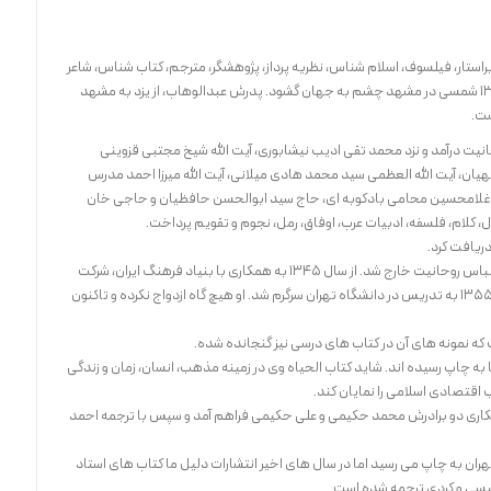
تار، فیلسوف، اسلام شناس، نظریه پرداز، پژوهشگر، مترجم، کتاب شناس، شاعر
و اندیشمند ایرانی در چهاردهم فروردین ماه سال ۱۳۱۴ شمسی در مشهد چشم به جهان گشود. پدرش عبدالوهاب، از یزد به مشهد
شت.
انیت درآمد و نزد محمد تقی ادیب نیشابوری، آیت الله شیخ مجتبی قزوینی
لهیان، آیت الله العظمی سید محمد هادی میلانی، آیت الله میرزا احمد مدرس
 غلامحسین محامی بادکوبه ای، حاج سید ابوالحسن حافظیان و حاجی خان
لام، فلسفه، ادبیات عرب، اوفاق، رمل، نجوم و تقویم پرداخت.
او پس از این با مشکلاتی که در حوزه به چشم دید از لباس روحانیت خارج شد. از سال ۱۳۴۵ به همکاری با بنیاد فرهنگ ایران، شرکت
سهامی انتشار و موسسه فرانکلین پرداخت و به سال ۱۳۵۵ به تدریس در دانشگاه تهران سرگرم شد. او هیچ گاه ازدواج نکرده و تاکنون
 که نمونه های آن در کتاب های درسی نیز گنجانده شده.
ه چاپ رسیده اند. شاید کتاب الحیاه وی در زمینه مذهب، انسان، زمان و زندگی
 اقتصادی اسلامی را نمایان کند.
اری دو برادرش محمد حکیمی و علی حکیمی فراهم آمد و سپس با ترجمه احمد
تهران به چاپ می رسید اما در سال های اخیر انتشارات دلیل ما کتاب های استاد
گلیسی و کردی ترجمه شده است.