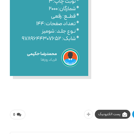
* نوبت چاپ:۳
* شمارگان:۲۰۰۰
* قطــع: رقعی
* تعداد صفحات:۱۴۴
* نـوع جلـد: شومیز
* شابک: ۹۷۸۹۶۴۴۳۰۷۶۵۲
محمدرضا حکیمی
فریاد روزها
پست الکترونیک
0