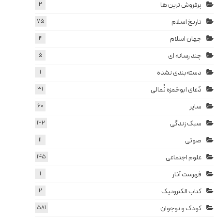
پرفروش ترین ها
2
تاریخ اسلام
75
جهان اسلام
4
چند رسانه ای
5
دسته‌بندی نشده
1
دُعای ابوحَمزه ثُمالی
31
سایر
60
سبک زندگی
122
صوتی
11
علوم اجتماعی
145
فهرست آثار
1
کتاب الکترونیک
2
کودک و نوجوان
581