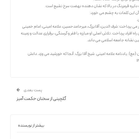
ک دایره قرمزرنگ در بالا که نشان دهنده نهضت سرخ تشیع است.
ز آن این کلمات به چشم می خورد:
.
گذار می پرداخت: شرف الدین، آقابزرگ، میرحامدحسین، علامه امینی، امام خمینی
 افراد پرداخت. تلاش اصلی او مبارزه با فقر و گرسنگی، برقراری عدالت و زمینه
رین نشانه جامعه اسلامی می داند.
 (عج). یادنامه علامه امینی. شیخ آقا بزرگ. آنجا که خورشید می وزد. دانش
پست بعدی
گلچینی از سخنان حکمت آمیز
بیشتر از نویسنده