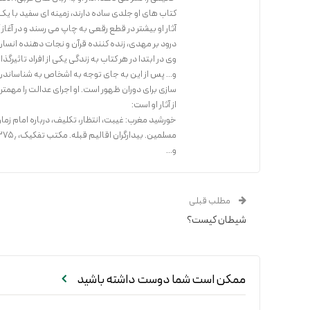
کتاب های او جلدی ساده دارند، زمینه ای سفید با ی
آثار او بیشتر در قطع رقعی به چاپ می رسند و در آغا
درود بر مهدی، زنده کننده قرآن و نجات دهنده انسان
وی در ابتدا در هر کتاب به زندگی یکی از افراد تاثیر
و… پس از این به جای توجه به اشخاص به شناساندن راه
سازی برای دوران ظهور است. او اجرای عدالت را مهمت
از آثار او است:
خورشید مغرب: غیبت، انتظار، تکلیف، درباره امام زمان
مسلمین. بیدارگران اقالیم قبله. مکتب تفکیک، ۱۳۷۵٫
و...
مطلب قبلی
شیطان کیست؟
ممکن است شما دوست داشته باشید