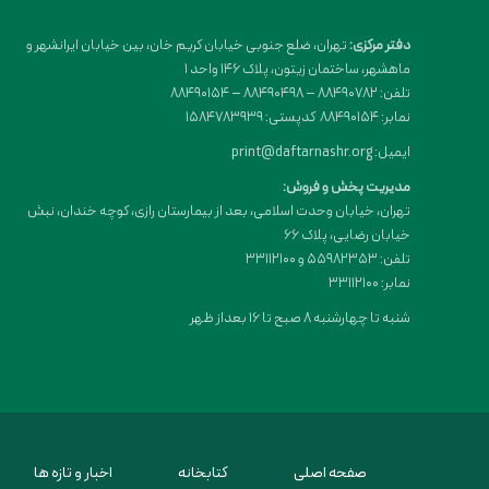
دفتر مرکزی:
تهران، ضلع جنوبی خیابان کریم خان، بین خیابان ایرانشهر و
ماهشهر، ساختمان زیتون، پلاک 146 واحد 1
تلفن: 88490782 – 88490498 – 88490154
نمابر: 88490154 کدپستی: 1584783939
ایمیل: print@daftarnashr.org
مدیریت پخش و فروش:
تهران، خیابان وحدت اسلامی، بعد از بیمارستان رازی، کوچه خندان، نبش
خیابان رضایی، پلاک ۶۶
تلفن: 55982353 و 33112100
نمابر: 33112100
شنبه تا چهارشنبه 8 صبح تا 16 بعداز ظهر
صفحه اصلی
کتابخانه
اخبار و تازه ها