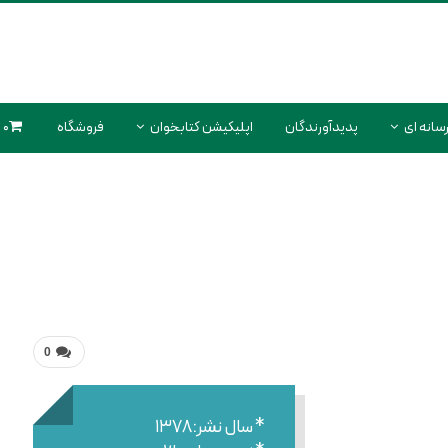
سانه ای
پدیدآورندگان
اپلیکیشن کتابخوان
فروشگاه
0 محصول
0
* سال نشر:۱۳۷۸