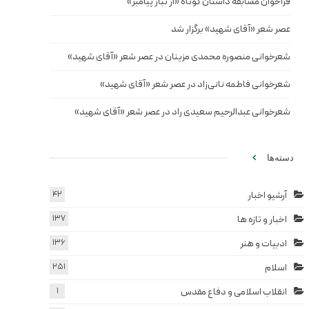
فراخوان مسابقه داستان کوتاه «از تبار پیامبر»
عصر شعر «آقای شهید» برگزار شد
شعرخوانی منصوره محمدی مزینان در عصر شعر «آقای شهید»
شعرخوانی فاطمه نانی‌زاد در عصر شعر «آقای شهید»
شعرخوانی عبدالرحیم سعیدی راد در عصر شعر «آقای شهید»
دسته‌ها
آرشیو اخبار
42
اخبار و تازه ها
137
ادبیات و هنر
136
اسلام
251
انقلاب اسلامی و دفاع مقدس
1