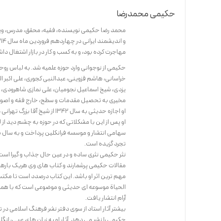
حکیمی محمدرضا
محمد رضا حکیمی نویسنده، فقیه، محقق، مدرس، ویراس
مهاجرت کرده بود، و به کسب و کار در بازار اشتغال دا
حکیمی از نوجوانی وارد حوزه علمیه شد. به لباس روح
خراسانی، هاشم قزوینی، عبدالنبی کجوری، علی اکبر ا
یزدی، شیخ اسماعیل نجومیان، علی نمازی شاهرودی،
مخیری به تحصیل مقدمات و سطح، خارج فقه و اصول، ک
او اجازه حدیثی به سال ۱۳۴۲ از شیخ آقا بزرگ تهرانی دریافت کرد.
تجرد گزیده است.
نثر حکیمی نثری ساده و در عین حال جذاب و گیرا است
مقالات حکیمی پرشمارند و کتاب های وی هریک بارها ب
مهم ترین اثر او باشد. این کتاب درصدد است تا مکتب
الحیاة موسوعه ای حدیثی و موضوعی است که با همک
آرام انتشار یافت.
بیشتر آثار استاد از سوی دفتر نشر فرهنگ اسلامی در 
حکیمی را نشر می دهد. آثار او به زبان های عربی، ان