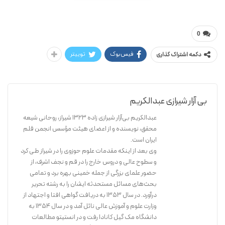
عبدالکریم بی آزار شیرازی
رساله نوین جلد ۱
0
فیس‌بوک
توییتر
دکمه اشتراک گذاری
بی آزار شیرازی عبدالکریم
عبدالکریم بی‌آزار شیرازی زاده ۱۳۲۳ شیراز، روحانی شیعه
محقق، نویسنده و از اعضای هیئت مؤسس انجمن قلم
ایران است.
وی بعد از اینکه مقدمات علوم حوزوی را در شیراز طی کرد
و سطوح عالی و دروس خارج را در قم و نجف اشرف، از
حضور علمای بزرگی از جمله خمینی بهره برد و تمامی
بحث‌های مسائل مستحدثه ایشان را به رشته تحریر
درآورد. در سال ۱۳۵۳ به دریافت گواهی افتا و اجتهاد از
وزارت علوم و آموزش عالی نائل آمد و در سال ۱۳۵۴ به
دانشگاه مک گیل کانادا رفت و در انستیتو مطالعات