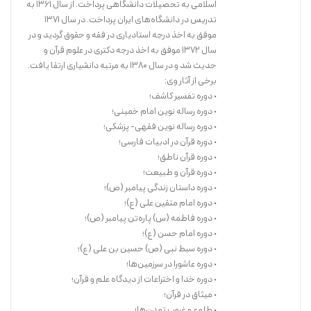
اسلامی به تحصیلات دانشگاهی پرداخت. از سال ۱۳۶۱ به
تدریس در دانشگاه‌های ایران پرداخت. در سال ۱۳۷۱
موفق به اخذ درجه استادیاری در فقه و حقوق گردید و در
سال ۱۳۷۲ موفق به اخذ درجه دکتری در علوم قرآن و
حدیث شد و در سال ۱۳۸۰ به مرتبه دانشیاری ارتقا یافت.
مؤلف محترم، با بررسی کامل تحریرالوسیله حضرت امام خمینی (ره)، به جمع
برخی از آثار وی:
آوری بخشهای عملی یا «فروع دین» پرداخته و به ترجمه و نگارش آن موارد
• دوره تفسیر کاشف؛
اقدام نموده و آن را در ۴ جلد، با موضوعات جدا از هم ارائه کرده است.
• دوره رساله نوین امام خمینی؛
• دوره رساله نوین فقهی- پزشکی؛
• دوره قرآن در ادبیات فارسی؛
خرید کتاب
• دوره قرآن ناطق؛
• دوره قرآن و طبیعت؛
• دوره داستان زندگی پیامبر (ص)؛
• دوره امام متقین علی (ع)؛
• دوره فاطمه (س) پاره‌تن پیامبر (ص)؛
• دوره امام حسن (ع)؛
• دوره سبط نبی (ص) حسین بن علی (ع)؛
• دوره عاشورا در سرزمین‌ها؛
• دوره خدا و اختراعات از دیدگاه علم و قرآن؛
• میثاق در قرآن؛
• طلوع و غروب تمدن‌ها؛