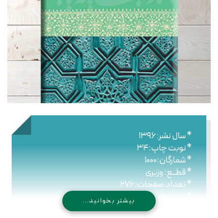
* سال نشر:۱۳۹۶
* نوبت چاپ:۳۴
* شمارگان:۱۰۰۰
* قطــع: وزیری
* تعداد صفحات:۲۷۶
* نـوع جلـد: شومیز
بیشتر بخوانید...
* شابک: ۹۷۸۹۶۴۴۳۰۰۹۲۹