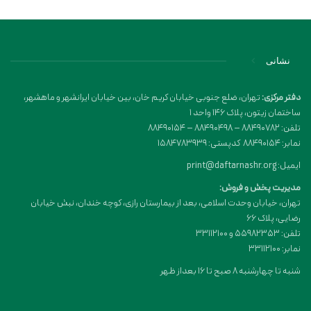
نشانی
دفتر مرکزی:
تهران، ضلع جنوبی خیابان کریم خان، بین خیابان ایرانشهر و ماهشهر،
ساختمان زیتون، پلاک 146 واحد 1
تلفن: 88490782 – 88490498 – 88490154
نمابر: 88490154 کدپستی: 1584783939
ایمیل: print@daftarnashr.org
مدیریت پخش و فروش:
تهران، خیابان وحدت اسلامی، بعد از بیمارستان رازی، کوچه خندان، نبش خیابان
رضایی، پلاک ۶۶
تلفن: 55982353 و 33112100
نمابر: 33112100
شنبه تا چهارشنبه 8 صبح تا 16 بعداز ظهر