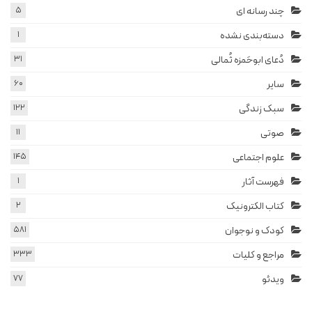
چند رسانه ای
5
دسته‌بندی نشده
1
دُعای ابوحَمزه ثُمالی
31
سایر
60
سبک زندگی
122
صوتی
11
علوم اجتماعی
145
فهرست آثار
1
کتاب الکترونیک
2
کودک و نوجوان
581
مراجع و کلیات
333
ویدئو
77